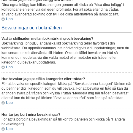
Hur hittar jag mina egna inlägg och trådar?
Dina egna inlägg kan hittas antingen genom att klicka på “Visa dina inlägg” i
kontrollpanelen eller via din egen profilsida. För att söka efter dina trådar,
använd avancerad sökning och fyll i de olika alternativen på lämpligt sätt.
Upp
Bevakningar och bokmärken
Vad är skillnaden mellan bokmärkning och bevakning?
Bokmärkning i phpBB3 är ganska likt bokmärkning (eller favoriter) i din
webbläsare. Du uppmärksammas inte nödvändigtvis vid uppdateringar, men du
kan senare enkelt återvända till tråden. Om du istället bevakar en tråd så
kommer du meddelas via din valda metod eller metoder när tråden eller
kategorin du bevakar uppdateras.
Upp
Hur bevakar jag specifika kategorier eller trådar?
För att bevaka en specifik kategori, klicka på “Bevaka denna kategori”-länken när
du befinner dig i kategorin som du vill bevaka. För att bevaka en tråd så kan du
antingen svara på tråden och kryssa i rutan “Meddela mig när tråden besvaras”
eller så kan du klicka på länken “Bevaka denna tråd” som finns på trådsidan.
Upp
Hur tar jag bort mina bevakningar?
För att ta bort dina bevakningar, gå till kontrollpanelen och klicka på “Hantera
bevakningar”).
Upp