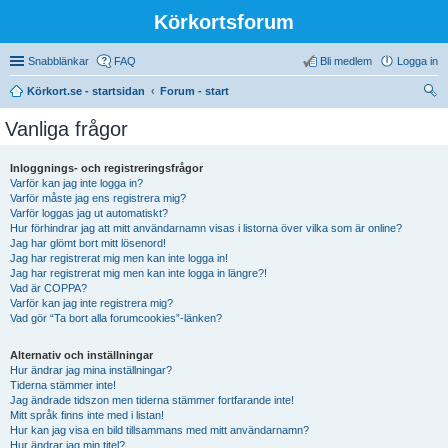
Körkortsforum
Snabblänkar
FAQ
Bli medlem
Logga in
Körkort.se - startsidan
Forum - start
ök
Vanliga frågor
Inloggnings- och registreringsfrågor
Varför kan jag inte logga in?
Varför måste jag ens registrera mig?
Varför loggas jag ut automatiskt?
Hur förhindrar jag att mitt användarnamn visas i listorna över vilka som är online?
Jag har glömt bort mitt lösenord!
Jag har registrerat mig men kan inte logga in!
Jag har registrerat mig men kan inte logga in längre?!
Vad är COPPA?
Varför kan jag inte registrera mig?
Vad gör “Ta bort alla forumcookies”-länken?
Alternativ och inställningar
Hur ändrar jag mina inställningar?
Tiderna stämmer inte!
Jag ändrade tidszon men tiderna stämmer fortfarande inte!
Mitt språk finns inte med i listan!
Hur kan jag visa en bild tillsammans med mitt användarnamn?
Hur ändrar jag min titel?