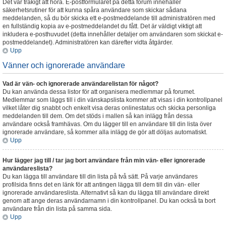
Det var tråkigt att höra. E-postformuläret på detta forum innehåller
säkerhetsrutiner för att kunna spåra användare som skickar sådana
meddelanden, så du bör skicka ett e-postmeddelande till administratören med
en fullständig kopia av e-postmeddelandet du fått. Det är väldigt viktigt att
inkludera e-posthuvudet (detta innehåller detaljer om användaren som skickat e-
postmeddelandet). Administratören kan därefter vidta åtgärder.
Upp
Vänner och ignorerade användare
Vad är vän- och ignorerade användarelistan för något?
Du kan använda dessa listor för att organisera medlemmar på forumet.
Medlemmar som läggs till i din vänskapslista kommer att visas i din kontrollpanel
vilket låter dig snabbt och enkelt visa deras onlinestatus och skicka personliga
meddelanden till dem. Om det stöds i mallen så kan inlägg från dessa
användare också framhävas. Om du lägger till en användare till din lista över
ignorerade användare, så kommer alla inlägg de gör att döljas automatiskt.
Upp
Hur lägger jag till / tar jag bort användare från min vän- eller ignorerade
användareslista?
Du kan lägga till användare till din lista på två sätt. På varje användares
profilsida finns det en länk för att antingen lägga till dem till din vän- eller
ignorerade användareslista. Alternativt så kan du lägga till användare direkt
genom att ange deras användarnamn i din kontrollpanel. Du kan också ta bort
användare från din lista på samma sida.
Upp