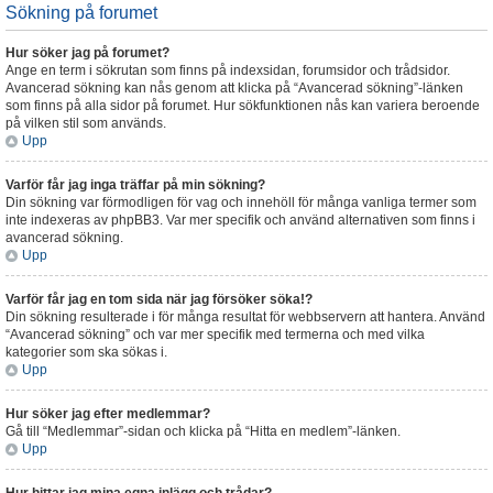
Sökning på forumet
Hur söker jag på forumet?
Ange en term i sökrutan som finns på indexsidan, forumsidor och trådsidor.
Avancerad sökning kan nås genom att klicka på “Avancerad sökning”-länken
som finns på alla sidor på forumet. Hur sökfunktionen nås kan variera beroende
på vilken stil som används.
Upp
Varför får jag inga träffar på min sökning?
Din sökning var förmodligen för vag och innehöll för många vanliga termer som
inte indexeras av phpBB3. Var mer specifik och använd alternativen som finns i
avancerad sökning.
Upp
Varför får jag en tom sida när jag försöker söka!?
Din sökning resulterade i för många resultat för webbservern att hantera. Använd
“Avancerad sökning” och var mer specifik med termerna och med vilka
kategorier som ska sökas i.
Upp
Hur söker jag efter medlemmar?
Gå till “Medlemmar”-sidan och klicka på “Hitta en medlem”-länken.
Upp