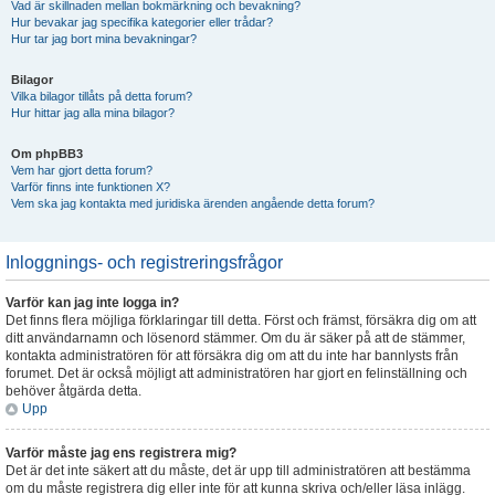
Vad är skillnaden mellan bokmärkning och bevakning?
Hur bevakar jag specifika kategorier eller trådar?
Hur tar jag bort mina bevakningar?
Bilagor
Vilka bilagor tillåts på detta forum?
Hur hittar jag alla mina bilagor?
Om phpBB3
Vem har gjort detta forum?
Varför finns inte funktionen X?
Vem ska jag kontakta med juridiska ärenden angående detta forum?
Inloggnings- och registreringsfrågor
Varför kan jag inte logga in?
Det finns flera möjliga förklaringar till detta. Först och främst, försäkra dig om att
ditt användarnamn och lösenord stämmer. Om du är säker på att de stämmer,
kontakta administratören för att försäkra dig om att du inte har bannlysts från
forumet. Det är också möjligt att administratören har gjort en felinställning och
behöver åtgärda detta.
Upp
Varför måste jag ens registrera mig?
Det är det inte säkert att du måste, det är upp till administratören att bestämma
om du måste registrera dig eller inte för att kunna skriva och/eller läsa inlägg.