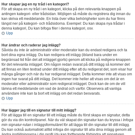
Hur skapar jag en ny tråd i en kategori?
För att skapa en ny tråd i en kategori, klicka på den relevanta knappen på
antingen kategori- eller trådsidan. Möjligen så måste du registrera dig innan du
kan skriva ett meddelande. En lista över vilka behörigheter som du har finns
längst ner på kategori- och trådsidorna. Exempel: Du kan skapa nya trådar i
denna kategori, Du kan bifoga filer i denna kategori, osv.
Upp
Hur ändrar och raderar jag inlägg?
Såvida du inte är administratör eller moderator kan du endast redigera och ta
bort dina egna inlägg. Du kan redigera ett inlägg (ibland bara under en
begränsad tid från det att inlägget gjorts) genom att klicka på
redigera
-knappen
för det relevanta inlägget. Om någon redan svarat på ditt inlägg så kommer det
att finnas en liten textrad under ditt inlägg efter att du redigerat det, som visar hur
många gånger och när du har redigerat inlägget. Detta kommer inte att visas om
ingen har svarat på ditt inlägg. Det kommer inte heller att visas om det är en
moderator eller administratör som redigerat inlägget. Dock kan de om de vill
lämna ett meddelande om vad de ändrat och varför. Observera att vanliga
användare inte kan ta bort ett inlägg om det redan besvarats.
Upp
Hur lägger jag till en signatur till mitt inlägg?
För att lägga till en signatur till ett inlägg måste du först skapa en signatur, detta
gör du via din kontrollpanel. När du väl skapat din signatur kan du kryssa i
Infoga
min signatur
-rutan i inläggsformuläret för att lägga till din signatur till ditt inlägg.
Du kan också automatiskt alltid infoga din signatur till alla dina inlägg genom att
ändra inställningarna i din profil (du kan fortfarande förhindra att signaturen