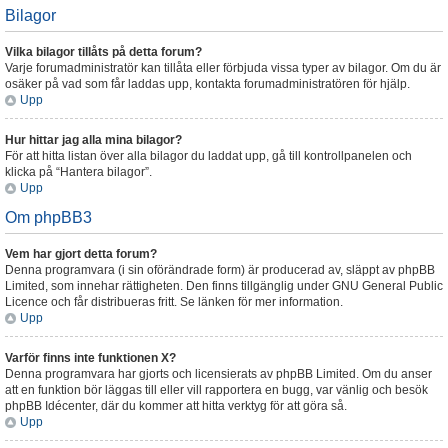
Bilagor
Vilka bilagor tillåts på detta forum?
Varje forumadministratör kan tillåta eller förbjuda vissa typer av bilagor. Om du är
osäker på vad som får laddas upp, kontakta forumadministratören för hjälp.
Upp
Hur hittar jag alla mina bilagor?
För att hitta listan över alla bilagor du laddat upp, gå till kontrollpanelen och
klicka på “Hantera bilagor”.
Upp
Om phpBB3
Vem har gjort detta forum?
Denna programvara (i sin oförändrade form) är producerad av, släppt av phpBB
Limited, som innehar rättigheten. Den finns tillgänglig under GNU General Public
Licence och får distribueras fritt. Se länken för mer information.
Upp
Varför finns inte funktionen X?
Denna programvara har gjorts och licensierats av phpBB Limited. Om du anser
att en funktion bör läggas till eller vill rapportera en bugg, var vänlig och besök
phpBB Idécenter, där du kommer att hitta verktyg för att göra så.
Upp