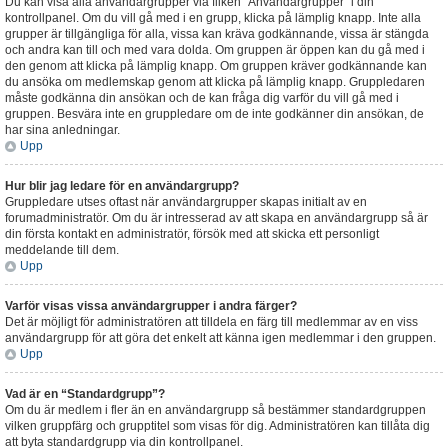
Du kan visa alla användargrupper via fliken “Användargrupper” i din
kontrollpanel. Om du vill gå med i en grupp, klicka på lämplig knapp. Inte alla
grupper är tillgängliga för alla, vissa kan kräva godkännande, vissa är stängda
och andra kan till och med vara dolda. Om gruppen är öppen kan du gå med i
den genom att klicka på lämplig knapp. Om gruppen kräver godkännande kan
du ansöka om medlemskap genom att klicka på lämplig knapp. Gruppledaren
måste godkänna din ansökan och de kan fråga dig varför du vill gå med i
gruppen. Besvära inte en gruppledare om de inte godkänner din ansökan, de
har sina anledningar.
Upp
Hur blir jag ledare för en användargrupp?
Gruppledare utses oftast när användargrupper skapas initialt av en
forumadministratör. Om du är intresserad av att skapa en användargrupp så är
din första kontakt en administratör, försök med att skicka ett personligt
meddelande till dem.
Upp
Varför visas vissa användargrupper i andra färger?
Det är möjligt för administratören att tilldela en färg till medlemmar av en viss
användargrupp för att göra det enkelt att känna igen medlemmar i den gruppen.
Upp
Vad är en “Standardgrupp”?
Om du är medlem i fler än en användargrupp så bestämmer standardgruppen
vilken gruppfärg och grupptitel som visas för dig. Administratören kan tillåta dig
att byta standardgrupp via din kontrollpanel.