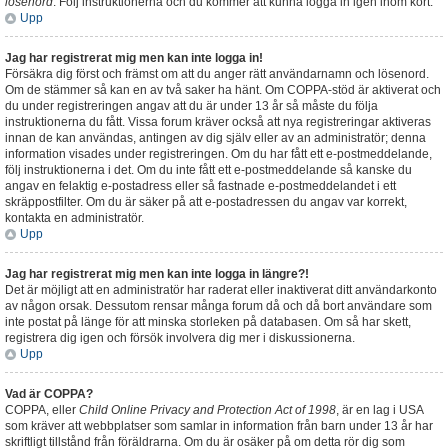
lösenord
. Följ instruktionerna och du kommer att kunna logga in igen inom kort.
Upp
Jag har registrerat mig men kan inte logga in!
Försäkra dig först och främst om att du anger rätt användarnamn och lösenord.
Om de stämmer så kan en av två saker ha hänt. Om COPPA-stöd är aktiverat och
du under registreringen angav att du är under 13 år så måste du följa
instruktionerna du fått. Vissa forum kräver också att nya registreringar aktiveras
innan de kan användas, antingen av dig själv eller av an administratör; denna
information visades under registreringen. Om du har fått ett e-postmeddelande,
följ instruktionerna i det. Om du inte fått ett e-postmeddelande så kanske du
angav en felaktig e-postadress eller så fastnade e-postmeddelandet i ett
skräppostfilter. Om du är säker på att e-postadressen du angav var korrekt,
kontakta en administratör.
Upp
Jag har registrerat mig men kan inte logga in längre?!
Det är möjligt att en administratör har raderat eller inaktiverat ditt användarkonto
av någon orsak. Dessutom rensar många forum då och då bort användare som
inte postat på länge för att minska storleken på databasen. Om så har skett,
registrera dig igen och försök involvera dig mer i diskussionerna.
Upp
Vad är COPPA?
COPPA, eller
Child Online Privacy and Protection Act of 1998
, är en lag i USA
som kräver att webbplatser som samlar in information från barn under 13 år har
skriftligt tillstånd från föräldrarna. Om du är osäker på om detta rör dig som