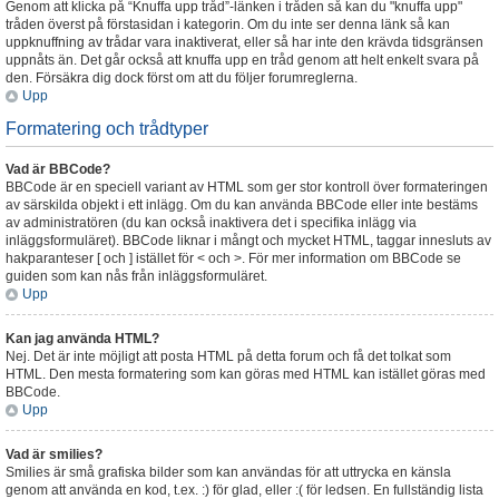
Genom att klicka på “Knuffa upp tråd”-länken i tråden så kan du "knuffa upp"
tråden överst på förstasidan i kategorin. Om du inte ser denna länk så kan
uppknuffning av trådar vara inaktiverat, eller så har inte den krävda tidsgränsen
uppnåts än. Det går också att knuffa upp en tråd genom att helt enkelt svara på
den. Försäkra dig dock först om att du följer forumreglerna.
Upp
Formatering och trådtyper
Vad är BBCode?
BBCode är en speciell variant av HTML som ger stor kontroll över formateringen
av särskilda objekt i ett inlägg. Om du kan använda BBCode eller inte bestäms
av administratören (du kan också inaktivera det i specifika inlägg via
inläggsformuläret). BBCode liknar i mångt och mycket HTML, taggar innesluts av
hakparanteser [ och ] istället för < och >. För mer information om BBCode se
guiden som kan nås från inläggsformuläret.
Upp
Kan jag använda HTML?
Nej. Det är inte möjligt att posta HTML på detta forum och få det tolkat som
HTML. Den mesta formatering som kan göras med HTML kan istället göras med
BBCode.
Upp
Vad är smilies?
Smilies är små grafiska bilder som kan användas för att uttrycka en känsla
genom att använda en kod, t.ex. :) för glad, eller :( för ledsen. En fullständig lista