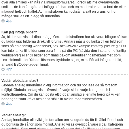
över alla smilies kan nås via inläggsformuläret. Försök att inte överanvända
smilies, de kan fort göra ett inlägg oläsbart och en moderator kan ta bort de eller
inlägget helt och hållet. Administratören kan också ha satt en gräns för hur
många smilies ett inlägg får innehålla.
Upp
Kan jag infoga bilder?
Ja, bilder kan visas i dina inlägg. Om administratören har aktiverat bilagor så kan
du ladda upp bilderna direkt till forumet. Annars måste du länka till en bild som
finns på en offentlig webbserver, t.ex. http://www.example.com/my-picture.gif. Du
kan inte länka till bilder som bara finns på din PC (såvida den inte är en offentlig
webbserver) eller till bilder som finns bakom autentiseringsmekanismer, som
t.ex. Hotmail eller Yahoo, lösenorsskyddade sajter, m.m. För att infoga en bild,
använd BBCode-taggen [img].
Upp
Vad är globala anslag?
Globala anslag innehåller viktig information och du bör läsa de så fort som
möjligt. Globala anslag visas överst på varje sida i varje kategori och i
kontrollpanelen. Om du kan posta ett globalt anslag eller inte beror på vilken
behörighet som krävs och detta ställs in av forumadministratören.
Upp
Vad är anslag?
Anslag innehåller ofta viktig information om kategorin du för tillfället läser i och
du bör läsa de så fort som möjligt. Anslag visas överst på varje sida i kategorin