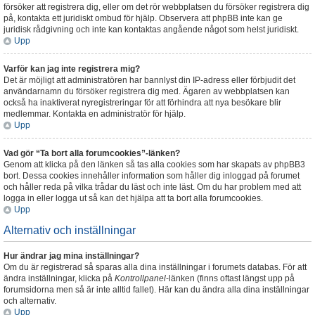
försöker att registrera dig, eller om det rör webbplatsen du försöker registrera dig
på, kontakta ett juridiskt ombud för hjälp. Observera att phpBB inte kan ge
juridisk rådgivning och inte kan kontaktas angående något som helst juridiskt.
Upp
Varför kan jag inte registrera mig?
Det är möjligt att administratören har bannlyst din IP-adress eller förbjudit det
användarnamn du försöker registrera dig med. Ägaren av webbplatsen kan
också ha inaktiverat nyregistreringar för att förhindra att nya besökare blir
medlemmar. Kontakta en administratör för hjälp.
Upp
Vad gör “Ta bort alla forumcookies”-länken?
Genom att klicka på den länken så tas alla cookies som har skapats av phpBB3
bort. Dessa cookies innehåller information som håller dig inloggad på forumet
och håller reda på vilka trådar du läst och inte läst. Om du har problem med att
logga in eller logga ut så kan det hjälpa att ta bort alla forumcookies.
Upp
Alternativ och inställningar
Hur ändrar jag mina inställningar?
Om du är registrerad så sparas alla dina inställningar i forumets databas. För att
ändra inställningar, klicka på
Kontrollpanel
-länken (finns oftast längst upp på
forumsidorna men så är inte alltid fallet). Här kan du ändra alla dina inställningar
och alternativ.
Upp