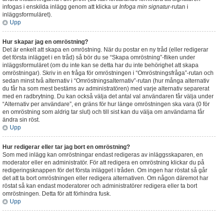
infogas i enskilda inlägg genom att klicka ur
Infoga min signatur
-rutan i
inläggsformuläret).
Upp
Hur skapar jag en omröstning?
Det är enkelt att skapa en omröstning. När du postar en ny tråd (eller redigerar
det första inlägget i en tråd) så bör du se “Skapa omröstning”-fliken under
inläggsformuläret (om du inte kan se detta har du inte behörighet att skapa
omröstningar). Skriv in en fråga för omröstningen i “Omröstningsfråga”-rutan och
sedan minst två alternativ i “Omröstningsalternativ”-rutan (hur många alternativ
du får ha som mest bestäms av administratören) med varje alternativ separerat
med en radbrytning. Du kan också välja det antal val användaren får välja under
“Alternativ per användare”, en gräns för hur länge omröstningen ska vara (0 för
en omröstning som aldrig tar slut) och till sist kan du välja om användarna får
ändra sin röst.
Upp
Hur redigerar eller tar jag bort en omröstning?
Som med inlägg kan omröstningar endast redigeras av inläggsskaparen, en
moderator eller en administratör. För att redigera en omröstning klickar du på
redigeringsknappen för det första inlägget i tråden. Om ingen har röstat så går
det att ta bort omröstningen eller redigera alternativen. Om någon däremot har
röstat så kan endast moderatorer och administratörer redigera eller ta bort
omröstningen. Detta för att förhindra fusk.
Upp