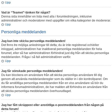
Upp
Vad är “Teamet”-länken för något?
Denna sida innehåller en lista med alla i forumledningen, inklusive
administratörer och moderatorer med uppgifter om vilka kategorier de modererar.
Upp
Personliga meddelanden
Jag kan inte skicka personliga meddelanden!
Det finns tre möjliga anledningar till detta; du är inte registrerad och/eller
inloggad, administratören har inaktiverat personliga meddelanden för hela
forumet, eller så har administratören förhindrat just dig från att skicka personliga
meddelanden. Fråga i så fall administratören varför.
Upp
Jag får oönskade personliga meddelanden!
Du kan blockera en användare från att skicka personliga användare till dig
genom att använda meddelanderegler som du ställer in i din kontrollpanel. Om
du får anstötliga personliga meddelanden från en viss användare så bör du
informera forumadministratören, de har makten att förhindra en användare från
att skicka personliga meddelanden överhuvudtaget.
Upp
Jag har fått skräppost eller anstötliga e-postmeddelanden från någon på
detta forum!