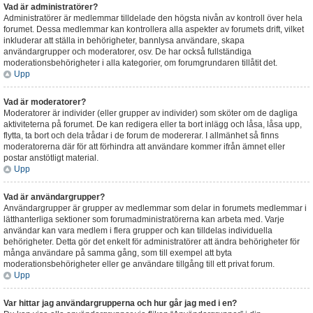
Vad är administratörer?
Administratörer är medlemmar tilldelade den högsta nivån av kontroll över hela
forumet. Dessa medlemmar kan kontrollera alla aspekter av forumets drift, vilket
inkluderar att ställa in behörigheter, bannlysa användare, skapa
användargrupper och moderatorer, osv. De har också fullständiga
moderationsbehörigheter i alla kategorier, om forumgrundaren tillåtit det.
Upp
Vad är moderatorer?
Moderatorer är individer (eller grupper av individer) som sköter om de dagliga
aktiviteterna på forumet. De kan redigera eller ta bort inlägg och låsa, låsa upp,
flytta, ta bort och dela trådar i de forum de modererar. I allmänhet så finns
moderatorerna där för att förhindra att användare kommer ifrån ämnet eller
postar anstötligt material.
Upp
Vad är användargrupper?
Användargrupper är grupper av medlemmar som delar in forumets medlemmar i
lätthanterliga sektioner som forumadministratörerna kan arbeta med. Varje
användar kan vara medlem i flera grupper och kan tilldelas individuella
behörigheter. Detta gör det enkelt för administratörer att ändra behörigheter för
många användare på samma gång, som till exempel att byta
moderationsbehörigheter eller ge användare tillgång till ett privat forum.
Upp
Var hittar jag användargrupperna och hur går jag med i en?