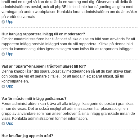
brutit mot en regel så kan de utfärda en varning mot dig. Observera att detta är
administratörens beslut, och att phpBB Limited inte har någonting att göra med
varningar på andra webbplatser. Kontakta forumadministratören om du är osäker
på varför du varnats.
Upp
Hur kan jag rapportera inlägg till en moderator?
Om forumadministratören har tillåtit det så ska du se en bild som används för att
rapportera inlägg bredvid inlägget som du vill rapportera. Klicka på denna bild
och du kommer att guidas igenom stegen som krävs för att rapportera inlägget.
Upp
Vad är “Spara”-knappen i trådformuläret till för?
Denna knapp låter dig spara utkast av meddelanden så att du kan skriva klart
och posta de vid ett senare tillfälle. För att ladda in ett sparat utkast, gå till
kontrollpanelen.
Upp
Varför måste mitt inlägg godkännas?
Forumadministratören kan kräva att alla inlägg i kategorin du postar i granskas
innan de visas. Det är också möjligt att administratören har placerat dig i en
grupp av användare som han anser behöver få sina inlägg granskade innan de
visas. Kontakta administratören för mer information.
Upp
Hur knuffar jag upp min tråd?