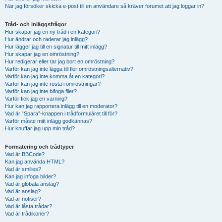
När jag försöker skicka e-post till en användare så kräver forumet att jag loggar in?
Tråd- och inläggsfrågor
Hur skapar jag en ny tråd i en kategori?
Hur ändrar och raderar jag inlägg?
Hur lägger jag till en signatur till mitt inlägg?
Hur skapar jag en omröstning?
Hur redigerar eller tar jag bort en omröstning?
Varför kan jag inte lägga till fler omröstningsalternativ?
Varför kan jag inte komma åt en kategori?
Varför kan jag inte rösta i omröstningar?
Varför kan jag inte bifoga filer?
Varför fick jag en varning?
Hur kan jag rapportera inlägg till en moderator?
Vad är “Spara”-knappen i trådformuläret till för?
Varför måste mitt inlägg godkännas?
Hur knuffar jag upp min tråd?
Formatering och trådtyper
Vad är BBCode?
Kan jag använda HTML?
Vad är smilies?
Kan jag infoga bilder?
Vad är globala anslag?
Vad är anslag?
Vad är notiser?
Vad är låsta trådar?
Vad är trådikoner?