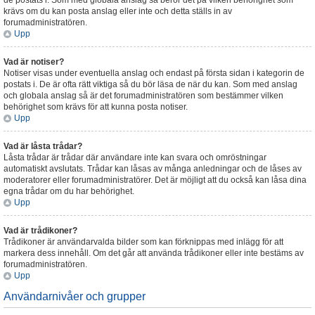
de postats i. Som med globala anslag så beror det på vilken behörighet som
krävs om du kan posta anslag eller inte och detta ställs in av
forumadministratören.
Upp
Vad är notiser?
Notiser visas under eventuella anslag och endast på första sidan i kategorin de
postats i. De är ofta rätt viktiga så du bör läsa de när du kan. Som med anslag
och globala anslag så är det forumadministratören som bestämmer vilken
behörighet som krävs för att kunna posta notiser.
Upp
Vad är låsta trådar?
Låsta trådar är trådar där användare inte kan svara och omröstningar
automatiskt avslutats. Trådar kan låsas av många anledningar och de låses av
moderatorer eller forumadministratörer. Det är möjligt att du också kan låsa dina
egna trådar om du har behörighet.
Upp
Vad är trådikoner?
Trådikoner är användarvalda bilder som kan förknippas med inlägg för att
markera dess innehåll. Om det går att använda trådikoner eller inte bestäms av
forumadministratören.
Upp
Användarnivåer och grupper