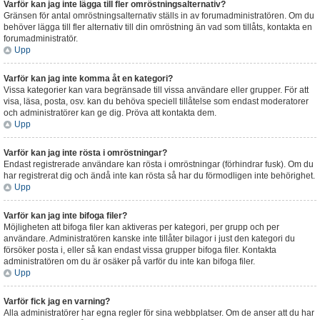
Varför kan jag inte lägga till fler omröstningsalternativ?
Gränsen för antal omröstningsalternativ ställs in av forumadministratören. Om du
behöver lägga till fler alternativ till din omröstning än vad som tillåts, kontakta en
forumadministratör.
Upp
Varför kan jag inte komma åt en kategori?
Vissa kategorier kan vara begränsade till vissa användare eller grupper. För att
visa, läsa, posta, osv. kan du behöva speciell tillåtelse som endast moderatorer
och administratörer kan ge dig. Pröva att kontakta dem.
Upp
Varför kan jag inte rösta i omröstningar?
Endast registrerade användare kan rösta i omröstningar (förhindrar fusk). Om du
har registrerat dig och ändå inte kan rösta så har du förmodligen inte behörighet.
Upp
Varför kan jag inte bifoga filer?
Möjligheten att bifoga filer kan aktiveras per kategori, per grupp och per
användare. Administratören kanske inte tillåter bilagor i just den kategori du
försöker posta i, eller så kan endast vissa grupper bifoga filer. Kontakta
administratören om du är osäker på varför du inte kan bifoga filer.
Upp
Varför fick jag en varning?
Alla administratörer har egna regler för sina webbplatser. Om de anser att du har