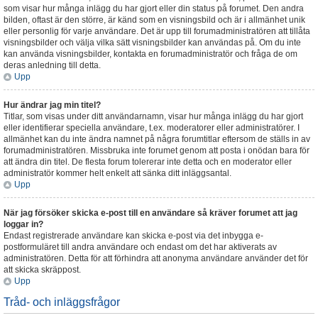
som visar hur många inlägg du har gjort eller din status på forumet. Den andra
bilden, oftast är den större, är känd som en visningsbild och är i allmänhet unik
eller personlig för varje användare. Det är upp till forumadministratören att tillåta
visningsbilder och välja vilka sätt visningsbilder kan användas på. Om du inte
kan använda visningsbilder, kontakta en forumadministratör och fråga de om
deras anledning till detta.
Upp
Hur ändrar jag min titel?
Titlar, som visas under ditt användarnamn, visar hur många inlägg du har gjort
eller identifierar speciella användare, t.ex. moderatorer eller administratörer. I
allmänhet kan du inte ändra namnet på några forumtitlar eftersom de ställs in av
forumadministratören. Missbruka inte forumet genom att posta i onödan bara för
att ändra din titel. De flesta forum tolererar inte detta och en moderator eller
administratör kommer helt enkelt att sänka ditt inläggsantal.
Upp
När jag försöker skicka e-post till en användare så kräver forumet att jag
loggar in?
Endast registrerade användare kan skicka e-post via det inbygga e-
postformuläret till andra användare och endast om det har aktiverats av
administratören. Detta för att förhindra att anonyma användare använder det för
att skicka skräppost.
Upp
Tråd- och inläggsfrågor