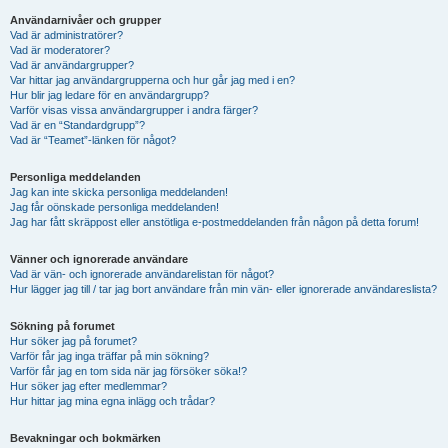
Användarnivåer och grupper
Vad är administratörer?
Vad är moderatorer?
Vad är användargrupper?
Var hittar jag användargrupperna och hur går jag med i en?
Hur blir jag ledare för en användargrupp?
Varför visas vissa användargrupper i andra färger?
Vad är en “Standardgrupp”?
Vad är “Teamet”-länken för något?
Personliga meddelanden
Jag kan inte skicka personliga meddelanden!
Jag får oönskade personliga meddelanden!
Jag har fått skräppost eller anstötliga e-postmeddelanden från någon på detta forum!
Vänner och ignorerade användare
Vad är vän- och ignorerade användarelistan för något?
Hur lägger jag till / tar jag bort användare från min vän- eller ignorerade användareslista?
Sökning på forumet
Hur söker jag på forumet?
Varför får jag inga träffar på min sökning?
Varför får jag en tom sida när jag försöker söka!?
Hur söker jag efter medlemmar?
Hur hittar jag mina egna inlägg och trådar?
Bevakningar och bokmärken