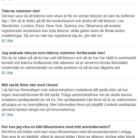
Tiderna stämmer inte!
Det kan vara så att tiderna som visas är för en annan tidszon än den du befinner
dig i. Om så är fallet, gå till din kontrollpanel och ändra till rätt tidszon, t.ex.
Stockholm, London, Paris, New York, Sydney, osv. Observera att endast
registrerade användare kan byta tidszon, detta gäller även de flesta andra
inställningar. Så om du inte har registrerat dig än, gör det nu!
Upp
Jag ändrade tidszon men tiderna stämmer fortfarande inte!
Om du är säker på att du har valt rätt tidszon och att du har har ställt in sommartid
korrekt och tiderna fortfarande inte stämmer så är serverns klocka felinställd.
Underrätta en administratör om detta problem så att de kan åtgärda det.
Upp
Mitt språk finns inte med i listan!
I så fall har förmodligen inte administratören installerat ditt språk eller så har
ingen översatt forumet till ditt språk. Fråga administratören om de skulle kunna
installera språkpaketet du vill ha. Om språkpaketet inte finns så är du välkommen
att skapa en ny översättning. Mer information finns på phpBB Limiteds webbplats
(använd länken längst ner på forumsidorna).
Upp
Hur kan jag visa en bild tillsammans med mitt användarnamn?
Det finns två bilder som kan visas tillsammans med ett användarnamn i inlägg.
Den ena är en titelbild, oftast är dessa bilder i form av stjärnor, prickar eller block