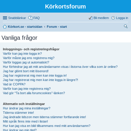
Körkortsforum
Snabblänkar
FAQ
Bli medlem
Logga in
Körkort.se - startsidan
Forum - start
ök
Vanliga frågor
Inloggnings- och registreringsfrågor
Varför kan jag inte logga in?
Varför måste jag ens registrera mig?
Varför loggas jag ut automatiskt?
Hur förhindrar jag att mitt användarnamn visas i listorna över vilka som är online?
Jag har glömt bort mitt lösenord!
Jag har registrerat mig men kan inte logga in!
Jag har registrerat mig men kan inte logga in längre?!
Vad är COPPA?
Varför kan jag inte registrera mig?
Vad gör “Ta bort alla forumcookies”-länken?
Alternativ och inställningar
Hur ändrar jag mina inställningar?
Tiderna stämmer inte!
Jag ändrade tidszon men tiderna stämmer fortfarande inte!
Mitt språk finns inte med i listan!
Hur kan jag visa en bild tillsammans med mitt användarnamn?
Hur ändrar jag min titel?