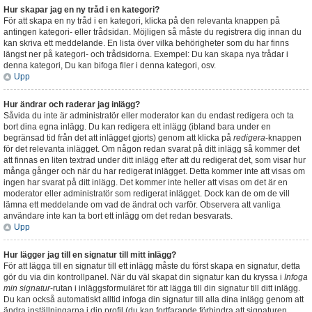
Hur skapar jag en ny tråd i en kategori?
För att skapa en ny tråd i en kategori, klicka på den relevanta knappen på
antingen kategori- eller trådsidan. Möjligen så måste du registrera dig innan du
kan skriva ett meddelande. En lista över vilka behörigheter som du har finns
längst ner på kategori- och trådsidorna. Exempel: Du kan skapa nya trådar i
denna kategori, Du kan bifoga filer i denna kategori, osv.
Upp
Hur ändrar och raderar jag inlägg?
Såvida du inte är administratör eller moderator kan du endast redigera och ta
bort dina egna inlägg. Du kan redigera ett inlägg (ibland bara under en
begränsad tid från det att inlägget gjorts) genom att klicka på
redigera
-knappen
för det relevanta inlägget. Om någon redan svarat på ditt inlägg så kommer det
att finnas en liten textrad under ditt inlägg efter att du redigerat det, som visar hur
många gånger och när du har redigerat inlägget. Detta kommer inte att visas om
ingen har svarat på ditt inlägg. Det kommer inte heller att visas om det är en
moderator eller administratör som redigerat inlägget. Dock kan de om de vill
lämna ett meddelande om vad de ändrat och varför. Observera att vanliga
användare inte kan ta bort ett inlägg om det redan besvarats.
Upp
Hur lägger jag till en signatur till mitt inlägg?
För att lägga till en signatur till ett inlägg måste du först skapa en signatur, detta
gör du via din kontrollpanel. När du väl skapat din signatur kan du kryssa i
Infoga
min signatur
-rutan i inläggsformuläret för att lägga till din signatur till ditt inlägg.
Du kan också automatiskt alltid infoga din signatur till alla dina inlägg genom att
ändra inställningarna i din profil (du kan fortfarande förhindra att signaturen