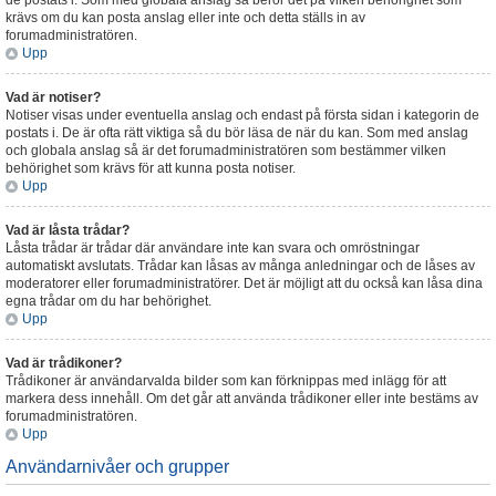
de postats i. Som med globala anslag så beror det på vilken behörighet som
krävs om du kan posta anslag eller inte och detta ställs in av
forumadministratören.
Upp
Vad är notiser?
Notiser visas under eventuella anslag och endast på första sidan i kategorin de
postats i. De är ofta rätt viktiga så du bör läsa de när du kan. Som med anslag
och globala anslag så är det forumadministratören som bestämmer vilken
behörighet som krävs för att kunna posta notiser.
Upp
Vad är låsta trådar?
Låsta trådar är trådar där användare inte kan svara och omröstningar
automatiskt avslutats. Trådar kan låsas av många anledningar och de låses av
moderatorer eller forumadministratörer. Det är möjligt att du också kan låsa dina
egna trådar om du har behörighet.
Upp
Vad är trådikoner?
Trådikoner är användarvalda bilder som kan förknippas med inlägg för att
markera dess innehåll. Om det går att använda trådikoner eller inte bestäms av
forumadministratören.
Upp
Användarnivåer och grupper