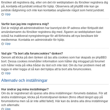
försöker att registrera dig, eller om det rör webbplatsen du försöker registrera dig
på, kontakta ett juridiskt ombud för hjälp. Observera att phpBB inte kan ge
juridisk rådgivning och inte kan kontaktas angående något som helst juridiskt.
Upp
Varför kan jag inte registrera mig?
Det är möjligt att administratören har bannlyst din IP-adress eller förbjudit det
användarnamn du försöker registrera dig med. Ägaren av webbplatsen kan
också ha inaktiverat nyregistreringar för att förhindra att nya besökare blir
medlemmar. Kontakta en administratör för hjälp.
Upp
Vad gör “Ta bort alla forumcookies”-länken?
Genom att klicka på den länken så tas alla cookies som har skapats av phpBB3
bort. Dessa cookies innehåller information som håller dig inloggad på forumet
och håller reda på vilka trådar du läst och inte läst. Om du har problem med att
logga in eller logga ut så kan det hjälpa att ta bort alla forumcookies.
Upp
Alternativ och inställningar
Hur ändrar jag mina inställningar?
Om du är registrerad så sparas alla dina inställningar i forumets databas. För att
ändra inställningar, klicka på
Kontrollpanel
-länken (finns oftast längst upp på
forumsidorna men så är inte alltid fallet). Här kan du ändra alla dina inställningar
och alternativ.
Upp