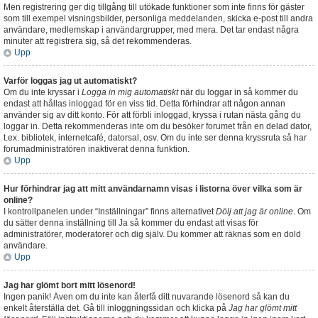
Men registrering ger dig tillgång till utökade funktioner som inte finns för gäster
som till exempel visningsbilder, personliga meddelanden, skicka e-post till andra
användare, medlemskap i användargrupper, med mera. Det tar endast några
minuter att registrera sig, så det rekommenderas.
Upp
Varför loggas jag ut automatiskt?
Om du inte kryssar i
Logga in mig automatiskt
när du loggar in så kommer du
endast att hållas inloggad för en viss tid. Detta förhindrar att någon annan
använder sig av ditt konto. För att förbli inloggad, kryssa i rutan nästa gång du
loggar in. Detta rekommenderas inte om du besöker forumet från en delad dator,
t.ex. bibliotek, internetcafé, datorsal, osv. Om du inte ser denna kryssruta så har
forumadministratören inaktiverat denna funktion.
Upp
Hur förhindrar jag att mitt användarnamn visas i listorna över vilka som är
online?
I kontrollpanelen under “Inställningar” finns alternativet
Dölj att jag är online
. Om
du sätter denna inställning till
Ja
så kommer du endast att visas för
administratörer, moderatorer och dig själv. Du kommer att räknas som en dold
användare.
Upp
Jag har glömt bort mitt lösenord!
Ingen panik! Även om du inte kan återfå ditt nuvarande lösenord så kan du
enkelt återställa det. Gå till inloggningssidan och klicka på
Jag har glömt mitt