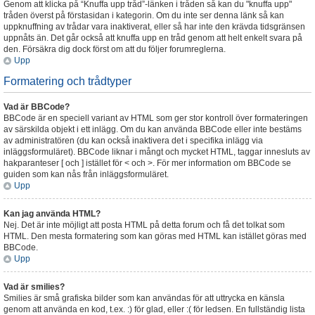
Genom att klicka på “Knuffa upp tråd”-länken i tråden så kan du "knuffa upp"
tråden överst på förstasidan i kategorin. Om du inte ser denna länk så kan
uppknuffning av trådar vara inaktiverat, eller så har inte den krävda tidsgränsen
uppnåts än. Det går också att knuffa upp en tråd genom att helt enkelt svara på
den. Försäkra dig dock först om att du följer forumreglerna.
Upp
Formatering och trådtyper
Vad är BBCode?
BBCode är en speciell variant av HTML som ger stor kontroll över formateringen
av särskilda objekt i ett inlägg. Om du kan använda BBCode eller inte bestäms
av administratören (du kan också inaktivera det i specifika inlägg via
inläggsformuläret). BBCode liknar i mångt och mycket HTML, taggar innesluts av
hakparanteser [ och ] istället för < och >. För mer information om BBCode se
guiden som kan nås från inläggsformuläret.
Upp
Kan jag använda HTML?
Nej. Det är inte möjligt att posta HTML på detta forum och få det tolkat som
HTML. Den mesta formatering som kan göras med HTML kan istället göras med
BBCode.
Upp
Vad är smilies?
Smilies är små grafiska bilder som kan användas för att uttrycka en känsla
genom att använda en kod, t.ex. :) för glad, eller :( för ledsen. En fullständig lista