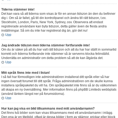
Tiderna stämmer inte!
Det kan vara så att tiderna som visas är för en annan tidszon än den du befinner
dig i. Om så är fallet, gå till din kontrollpanel och ändra till rätt tidszon, t.ex.
Stockholm, London, Paris, New York, Sydney, osv. Observera att endast
registrerade användare kan byta tidszon, detta gäller även de flesta andra
inställningar. Så om du inte har registrerat dig än, gör det nu!
Upp
Jag ändrade tidszon men tiderna stämmer fortfarande inte!
Om du är säker på att du har valt rätt tidszon och att du har har ställt in sommartid
korrekt och tiderna fortfarande inte stämmer så är serverns klocka felinställd.
Underrätta en administratör om detta problem så att de kan åtgärda det.
Upp
Mitt språk finns inte med i listan!
I så fall har förmodligen inte administratören installerat ditt språk eller så har
ingen översatt forumet till ditt språk. Fråga administratören om de skulle kunna
installera språkpaketet du vill ha. Om språkpaketet inte finns så är du välkommen
att skapa en ny översättning. Mer information finns på phpBB Limiteds webbplats
(använd länken längst ner på forumsidorna).
Upp
Hur kan jag visa en bild tillsammans med mitt användarnamn?
Det finns två bilder som kan visas tillsammans med ett användarnamn i inlägg.
Den ena är en titelbild, oftast är dessa bilder i form av stjärnor, prickar eller block