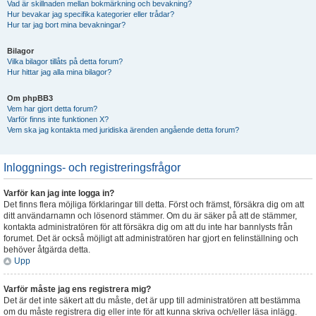
Vad är skillnaden mellan bokmärkning och bevakning?
Hur bevakar jag specifika kategorier eller trådar?
Hur tar jag bort mina bevakningar?
Bilagor
Vilka bilagor tillåts på detta forum?
Hur hittar jag alla mina bilagor?
Om phpBB3
Vem har gjort detta forum?
Varför finns inte funktionen X?
Vem ska jag kontakta med juridiska ärenden angående detta forum?
Inloggnings- och registreringsfrågor
Varför kan jag inte logga in?
Det finns flera möjliga förklaringar till detta. Först och främst, försäkra dig om att
ditt användarnamn och lösenord stämmer. Om du är säker på att de stämmer,
kontakta administratören för att försäkra dig om att du inte har bannlysts från
forumet. Det är också möjligt att administratören har gjort en felinställning och
behöver åtgärda detta.
Upp
Varför måste jag ens registrera mig?
Det är det inte säkert att du måste, det är upp till administratören att bestämma
om du måste registrera dig eller inte för att kunna skriva och/eller läsa inlägg.