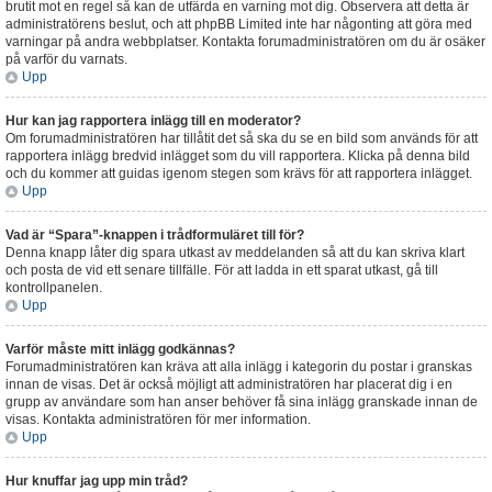
brutit mot en regel så kan de utfärda en varning mot dig. Observera att detta är
administratörens beslut, och att phpBB Limited inte har någonting att göra med
varningar på andra webbplatser. Kontakta forumadministratören om du är osäker
på varför du varnats.
Upp
Hur kan jag rapportera inlägg till en moderator?
Om forumadministratören har tillåtit det så ska du se en bild som används för att
rapportera inlägg bredvid inlägget som du vill rapportera. Klicka på denna bild
och du kommer att guidas igenom stegen som krävs för att rapportera inlägget.
Upp
Vad är “Spara”-knappen i trådformuläret till för?
Denna knapp låter dig spara utkast av meddelanden så att du kan skriva klart
och posta de vid ett senare tillfälle. För att ladda in ett sparat utkast, gå till
kontrollpanelen.
Upp
Varför måste mitt inlägg godkännas?
Forumadministratören kan kräva att alla inlägg i kategorin du postar i granskas
innan de visas. Det är också möjligt att administratören har placerat dig i en
grupp av användare som han anser behöver få sina inlägg granskade innan de
visas. Kontakta administratören för mer information.
Upp
Hur knuffar jag upp min tråd?