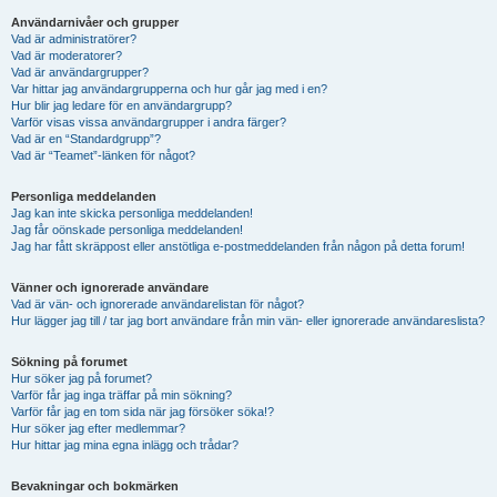
Användarnivåer och grupper
Vad är administratörer?
Vad är moderatorer?
Vad är användargrupper?
Var hittar jag användargrupperna och hur går jag med i en?
Hur blir jag ledare för en användargrupp?
Varför visas vissa användargrupper i andra färger?
Vad är en “Standardgrupp”?
Vad är “Teamet”-länken för något?
Personliga meddelanden
Jag kan inte skicka personliga meddelanden!
Jag får oönskade personliga meddelanden!
Jag har fått skräppost eller anstötliga e-postmeddelanden från någon på detta forum!
Vänner och ignorerade användare
Vad är vän- och ignorerade användarelistan för något?
Hur lägger jag till / tar jag bort användare från min vän- eller ignorerade användareslista?
Sökning på forumet
Hur söker jag på forumet?
Varför får jag inga träffar på min sökning?
Varför får jag en tom sida när jag försöker söka!?
Hur söker jag efter medlemmar?
Hur hittar jag mina egna inlägg och trådar?
Bevakningar och bokmärken