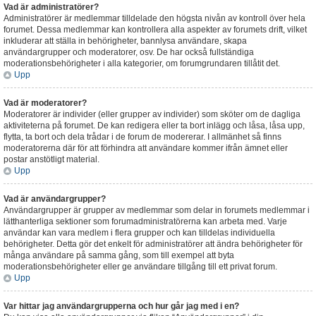
Vad är administratörer?
Administratörer är medlemmar tilldelade den högsta nivån av kontroll över hela
forumet. Dessa medlemmar kan kontrollera alla aspekter av forumets drift, vilket
inkluderar att ställa in behörigheter, bannlysa användare, skapa
användargrupper och moderatorer, osv. De har också fullständiga
moderationsbehörigheter i alla kategorier, om forumgrundaren tillåtit det.
Upp
Vad är moderatorer?
Moderatorer är individer (eller grupper av individer) som sköter om de dagliga
aktiviteterna på forumet. De kan redigera eller ta bort inlägg och låsa, låsa upp,
flytta, ta bort och dela trådar i de forum de modererar. I allmänhet så finns
moderatorerna där för att förhindra att användare kommer ifrån ämnet eller
postar anstötligt material.
Upp
Vad är användargrupper?
Användargrupper är grupper av medlemmar som delar in forumets medlemmar i
lätthanterliga sektioner som forumadministratörerna kan arbeta med. Varje
användar kan vara medlem i flera grupper och kan tilldelas individuella
behörigheter. Detta gör det enkelt för administratörer att ändra behörigheter för
många användare på samma gång, som till exempel att byta
moderationsbehörigheter eller ge användare tillgång till ett privat forum.
Upp
Var hittar jag användargrupperna och hur går jag med i en?