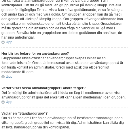
Du kan visa alla användargrupper via fliken “Användargrupper” i din
kontrollpanel. Om du vill gå med i en grupp, klicka på lämplig knapp. Inte alla
grupper är tillgängliga för alla, vissa kan kräva godkännande, vissa är stängda
och andra kan till och med vara dolda. Om gruppen är öppen kan du gå med i
den genom att klicka på lämplig knapp. Om gruppen kräver godkännande kan
du ansöka om medlemskap genom att klicka på lämplig knapp. Gruppledaren
måste godkänna din ansökan och de kan fråga dig varför du vill gå med i
gruppen. Besvära inte en gruppledare om de inte godkänner din ansökan, de
har sina anledningar.
Upp
Hur blir jag ledare för en användargrupp?
Gruppledare utses oftast när användargrupper skapas initialt av en
forumadministratör. Om du är intresserad av att skapa en användargrupp så är
din första kontakt en administratör, försök med att skicka ett personligt
meddelande till dem.
Upp
Varför visas vissa användargrupper i andra färger?
Det är möjligt för administratören att tilldela en färg till medlemmar av en viss
användargrupp för att göra det enkelt att känna igen medlemmar i den gruppen.
Upp
Vad är en “Standardgrupp”?
Om du är medlem i fler än en användargrupp så bestämmer standardgruppen
vilken gruppfärg och grupptitel som visas för dig. Administratören kan tillåta dig
att byta standardgrupp via din kontrollpanel.