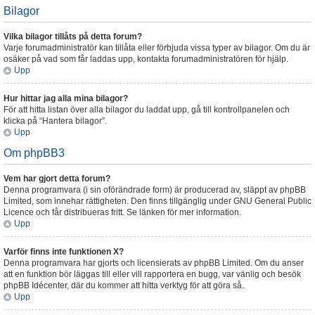
Bilagor
Vilka bilagor tillåts på detta forum?
Varje forumadministratör kan tillåta eller förbjuda vissa typer av bilagor. Om du är
osäker på vad som får laddas upp, kontakta forumadministratören för hjälp.
Upp
Hur hittar jag alla mina bilagor?
För att hitta listan över alla bilagor du laddat upp, gå till kontrollpanelen och
klicka på “Hantera bilagor”.
Upp
Om phpBB3
Vem har gjort detta forum?
Denna programvara (i sin oförändrade form) är producerad av, släppt av phpBB
Limited, som innehar rättigheten. Den finns tillgänglig under GNU General Public
Licence och får distribueras fritt. Se länken för mer information.
Upp
Varför finns inte funktionen X?
Denna programvara har gjorts och licensierats av phpBB Limited. Om du anser
att en funktion bör läggas till eller vill rapportera en bugg, var vänlig och besök
phpBB Idécenter, där du kommer att hitta verktyg för att göra så.
Upp