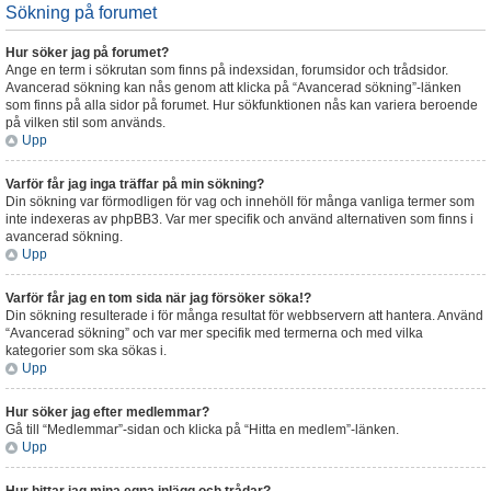
Sökning på forumet
Hur söker jag på forumet?
Ange en term i sökrutan som finns på indexsidan, forumsidor och trådsidor.
Avancerad sökning kan nås genom att klicka på “Avancerad sökning”-länken
som finns på alla sidor på forumet. Hur sökfunktionen nås kan variera beroende
på vilken stil som används.
Upp
Varför får jag inga träffar på min sökning?
Din sökning var förmodligen för vag och innehöll för många vanliga termer som
inte indexeras av phpBB3. Var mer specifik och använd alternativen som finns i
avancerad sökning.
Upp
Varför får jag en tom sida när jag försöker söka!?
Din sökning resulterade i för många resultat för webbservern att hantera. Använd
“Avancerad sökning” och var mer specifik med termerna och med vilka
kategorier som ska sökas i.
Upp
Hur söker jag efter medlemmar?
Gå till “Medlemmar”-sidan och klicka på “Hitta en medlem”-länken.
Upp