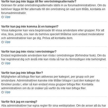
Varför kan jag inte lägga till fler omröstningsalternativ?
Gränsen för antal omröstningsalternativ ställs in av forumadministratören. Om du
behöver lägga till fler alternativ till din omröstning än vad som tillåts, kontakta en
forumadministratör.
Upp
Varför kan jag inte komma åt en kategori?
Vissa kategorier kan vara begränsade till vissa användare eller grupper. För att
visa, läsa, posta, osv. kan du behöva speciell tillåtelse som endast moderatorer
och administratörer kan ge dig. Pröva att kontakta dem.
Upp
Varför kan jag inte rösta i omröstningar?
Endast registrerade användare kan rösta i omröstningar (förhindrar fusk). Om du
har registrerat dig och ändå inte kan rösta så har du förmodligen inte behörighet.
Upp
Varför kan jag inte bifoga filer?
Möjligheten att bifoga filer kan aktiveras per kategori, per grupp och per
användare. Administratören kanske inte tillåter bilagor i just den kategori du
försöker posta i, eller så kan endast vissa grupper bifoga filer. Kontakta
administratören om du är osäker på varför du inte kan bifoga filer.
Upp
Varför fick jag en varning?
Alla administratörer har egna regler för sina webbplatser. Om de anser att du har