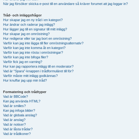
När jag försöker skicka e-post till en användare så kräver forumet att jag loggar in?
Tråd- och inläggsfrågor
Hur skapar jag en ny tråd i en kategori?
Hur ändrar och raderar jag inlägg?
Hur lägger jag till en signatur till mitt inlägg?
Hur skapar jag en omröstning?
Hur redigerar eller tar jag bort en omröstning?
Varför kan jag inte lägga till fler omröstningsalternativ?
Varför kan jag inte komma åt en kategori?
Varför kan jag inte rösta i omröstningar?
Varför kan jag inte bifoga filer?
Varför fick jag en varning?
Hur kan jag rapportera inlägg till en moderator?
Vad är “Spara”-knappen i trådformuläret till för?
Varför måste mitt inlägg godkännas?
Hur knuffar jag upp min tråd?
Formatering och trådtyper
Vad är BBCode?
Kan jag använda HTML?
Vad är smilies?
Kan jag infoga bilder?
Vad är globala anslag?
Vad är anslag?
Vad är notiser?
Vad är låsta trådar?
Vad är trådikoner?