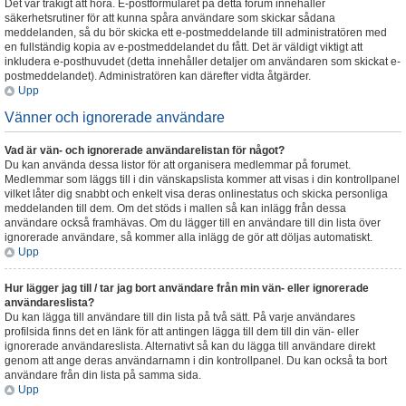
Det var tråkigt att höra. E-postformuläret på detta forum innehåller
säkerhetsrutiner för att kunna spåra användare som skickar sådana
meddelanden, så du bör skicka ett e-postmeddelande till administratören med
en fullständig kopia av e-postmeddelandet du fått. Det är väldigt viktigt att
inkludera e-posthuvudet (detta innehåller detaljer om användaren som skickat e-
postmeddelandet). Administratören kan därefter vidta åtgärder.
Upp
Vänner och ignorerade användare
Vad är vän- och ignorerade användarelistan för något?
Du kan använda dessa listor för att organisera medlemmar på forumet.
Medlemmar som läggs till i din vänskapslista kommer att visas i din kontrollpanel
vilket låter dig snabbt och enkelt visa deras onlinestatus och skicka personliga
meddelanden till dem. Om det stöds i mallen så kan inlägg från dessa
användare också framhävas. Om du lägger till en användare till din lista över
ignorerade användare, så kommer alla inlägg de gör att döljas automatiskt.
Upp
Hur lägger jag till / tar jag bort användare från min vän- eller ignorerade
användareslista?
Du kan lägga till användare till din lista på två sätt. På varje användares
profilsida finns det en länk för att antingen lägga till dem till din vän- eller
ignorerade användareslista. Alternativt så kan du lägga till användare direkt
genom att ange deras användarnamn i din kontrollpanel. Du kan också ta bort
användare från din lista på samma sida.
Upp