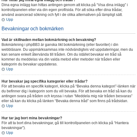
Hur hittar jag mina egna inlägg och trådar?
Dina egna inlägg kan hittas antingen genom att klicka på “Visa dina inlägg” i
kontrollpanelen eller via din egen profilsida. För att söka efter dina trådar,
använd avancerad sökning och fyll i de olika alternativen på lämpligt sätt.
Upp
Bevakningar och bokmärken
Vad är skillnaden mellan bokmärkning och bevakning?
Bokmärkning i phpBB3 är ganska likt bokmärkning (eller favoriter) i din
webbläsare. Du uppmärksammas inte nödvändigtvis vid uppdateringar, men du
kan senare enkelt återvända till tråden. Om du istället bevakar en tråd så
kommer du meddelas via din valda metod eller metoder när tråden eller
kategorin du bevakar uppdateras.
Upp
Hur bevakar jag specifika kategorier eller trådar?
För att bevaka en specifik kategori, klicka på “Bevaka denna kategori”-länken när
du befinner dig i kategorin som du vill bevaka. För att bevaka en tråd så kan du
antingen svara på tråden och kryssa i rutan “Meddela mig när tråden besvaras”
eller så kan du klicka på länken “Bevaka denna tråd” som finns på trådsidan.
Upp
Hur tar jag bort mina bevakningar?
För att ta bort dina bevakningar, gå till kontrollpanelen och klicka på “Hantera
bevakningar”).
Upp