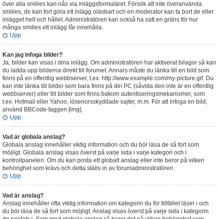
över alla smilies kan nås via inläggsformuläret. Försök att inte överanvända
smilies, de kan fort göra ett inlägg oläsbart och en moderator kan ta bort de eller
inlägget helt och hållet. Administratören kan också ha satt en gräns för hur
många smilies ett inlägg får innehålla.
Upp
Kan jag infoga bilder?
Ja, bilder kan visas i dina inlägg. Om administratören har aktiverat bilagor så kan
du ladda upp bilderna direkt till forumet. Annars måste du länka till en bild som
finns på en offentlig webbserver, t.ex. http://www.example.com/my-picture.gif. Du
kan inte länka till bilder som bara finns på din PC (såvida den inte är en offentlig
webbserver) eller till bilder som finns bakom autentiseringsmekanismer, som
t.ex. Hotmail eller Yahoo, lösenorsskyddade sajter, m.m. För att infoga en bild,
använd BBCode-taggen [img].
Upp
Vad är globala anslag?
Globala anslag innehåller viktig information och du bör läsa de så fort som
möjligt. Globala anslag visas överst på varje sida i varje kategori och i
kontrollpanelen. Om du kan posta ett globalt anslag eller inte beror på vilken
behörighet som krävs och detta ställs in av forumadministratören.
Upp
Vad är anslag?
Anslag innehåller ofta viktig information om kategorin du för tillfället läser i och
du bör läsa de så fort som möjligt. Anslag visas överst på varje sida i kategorin