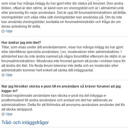
som visar hur många inlägg du har gjort eller din status på forumet. Den andra
bilden, oftast är den större, är känd som en visningsbild och är i allmänhet unik
eller personlig för varje användare. Det är upp till forumadministratören att tillåta
visningsbilder och välja vilka sätt visningsbilder kan användas på. Om du inte
kan använda visningsbilder, kontakta en forumadministratör och fråga de om
deras anledning till detta.
Upp
Hur ändrar jag min titel?
Titlar, som visas under ditt användarnamn, visar hur många inlägg du har gjort
eller identifierar speciella användare, t.ex. moderatorer eller administratörer. I
allmänhet kan du inte ändra namnet på några forumtitlar eftersom de ställs in av
forumadministratören. Missbruka inte forumet genom att posta i onödan bara för
att ändra din titel. De flesta forum tolererar inte detta och en moderator eller
administratör kommer helt enkelt att sänka ditt inläggsantal.
Upp
När jag försöker skicka e-post till en användare så kräver forumet att jag
loggar in?
Endast registrerade användare kan skicka e-post via det inbygga e-
postformuläret till andra användare och endast om det har aktiverats av
administratören. Detta för att förhindra att anonyma användare använder det för
att skicka skräppost.
Upp
Tråd- och inläggsfrågor