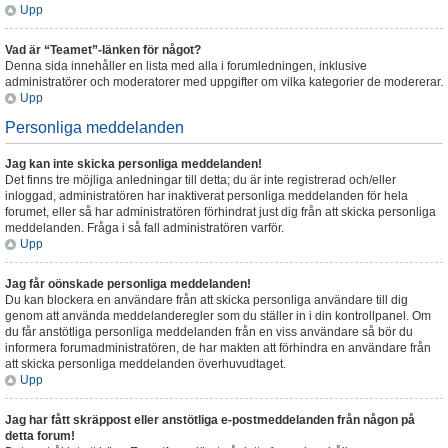
Upp
Vad är “Teamet”-länken för något?
Denna sida innehåller en lista med alla i forumledningen, inklusive
administratörer och moderatorer med uppgifter om vilka kategorier de modererar.
Upp
Personliga meddelanden
Jag kan inte skicka personliga meddelanden!
Det finns tre möjliga anledningar till detta; du är inte registrerad och/eller
inloggad, administratören har inaktiverat personliga meddelanden för hela
forumet, eller så har administratören förhindrat just dig från att skicka personliga
meddelanden. Fråga i så fall administratören varför.
Upp
Jag får oönskade personliga meddelanden!
Du kan blockera en användare från att skicka personliga användare till dig
genom att använda meddelanderegler som du ställer in i din kontrollpanel. Om
du får anstötliga personliga meddelanden från en viss användare så bör du
informera forumadministratören, de har makten att förhindra en användare från
att skicka personliga meddelanden överhuvudtaget.
Upp
Jag har fått skräppost eller anstötliga e-postmeddelanden från någon på
detta forum!