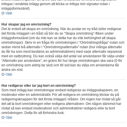
infogas i enskilda inlägg genom att klicka ur
Infoga min signatur
-rutan i
inläggsformuläret).
Upp
Hur skapar jag en omröstning?
Det är enkelt att skapa en omröstning. När du postar en ny tråd (eller redigerar
det första inlägget i en tråd) så bör du se “Skapa omröstning”-fliken under
inläggsformuläret (om du inte kan se detta har du inte behörighet att skapa
omröstningar). Skriv in en fråga för omröstningen i “Omröstningsfråga”-rutan och
sedan minst två alternativ i “Omröstningsalternativ”-rutan (hur många alternativ
du får ha som mest bestäms av administratören) med varje alternativ separerat
med en radbrytning. Du kan också välja det antal val användaren får välja under
“Alternativ per användare”, en gräns för hur länge omröstningen ska vara (0 för
en omröstning som aldrig tar slut) och till sist kan du välja om användarna får
ändra sin röst.
Upp
Hur redigerar eller tar jag bort en omröstning?
Som med inlägg kan omröstningar endast redigeras av inläggsskaparen, en
moderator eller en administratör. För att redigera en omröstning klickar du på
redigeringsknappen för det första inlägget i tråden. Om ingen har röstat så går
det att ta bort omröstningen eller redigera alternativen. Om någon däremot har
röstat så kan endast moderatorer och administratörer redigera eller ta bort
omröstningen. Detta för att förhindra fusk.
Upp