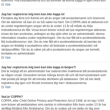
lösenord
. Följ instruktionerna och du kommer att kunna logga in igen inom kort.
Upp
Jag har registrerat mig men kan inte logga in!
Försäkra dig först och främst om att du anger rätt användarnamn och lösenord.
Om de stämmer så kan en av två saker ha hänt. Om COPPA-stöd är aktiverat och
du under registreringen angav att du är under 13 år så måste du följa
instruktionerna du fått. Vissa forum kräver också att nya registreringar aktiveras
innan de kan användas, antingen av dig själv eller av an administratör; denna
information visades under registreringen. Om du har fått ett e-postmeddelande,
följ instruktionerna i det. Om du inte fått ett e-postmeddelande så kanske du
angav en felaktig e-postadress eller så fastnade e-postmeddelandet i ett
skräppostfilter. Om du är säker på att e-postadressen du angav var korrekt,
kontakta en administratör.
Upp
Jag har registrerat mig men kan inte logga in längre?!
Det är möjligt att en administratör har raderat eller inaktiverat ditt användarkonto
av någon orsak. Dessutom rensar många forum då och då bort användare som
inte postat på länge för att minska storleken på databasen. Om så har skett,
registrera dig igen och försök involvera dig mer i diskussionerna.
Upp
Vad är COPPA?
COPPA, eller
Child Online Privacy and Protection Act of 1998
, är en lag i USA
som kräver att webbplatser som samlar in information från barn under 13 år har
skriftligt tillstånd från föräldrarna. Om du är osäker på om detta rör dig som