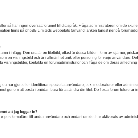
k eller så har ingen översatt forumet till ditt språk. Fråga administratören om de skul
rmation finns på phpBB Limiteds webbplats (använd länken längst ner på forumsido
?
 i inlägg. Den ena är en titelbild, oftast är dessa bilder i form av stjärnor, pricka
som en visningsbild och är i allmänhet unik eller personlig för varje användare. Det ä
a visningsbilder, kontakta en forumadministratör och fråga de om deras anledning ti
du har gjort eller identifierar speciella användare, t.ex. moderatorer eller adminis
met genom att posta i onödan bara för att ändra din titel. De flesta forum tolererar 
met att jag loggar in?
e-postformuläret till andra användare och endast om det har aktiverats av adminis