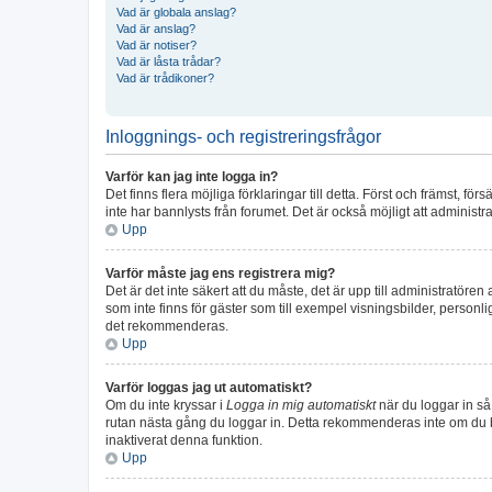
Vad är globala anslag?
Vad är anslag?
Vad är notiser?
Vad är låsta trådar?
Vad är trådikoner?
Inloggnings- och registreringsfrågor
Varför kan jag inte logga in?
Det finns flera möjliga förklaringar till detta. Först och främst,
inte har bannlysts från forumet. Det är också möjligt att administr
Upp
Varför måste jag ens registrera mig?
Det är det inte säkert att du måste, det är upp till administratören
som inte finns för gäster som till exempel visningsbilder, perso
det rekommenderas.
Upp
Varför loggas jag ut automatiskt?
Om du inte kryssar i
Logga in mig automatiskt
när du loggar in så 
rutan nästa gång du loggar in. Detta rekommenderas inte om du bes
inaktiverat denna funktion.
Upp