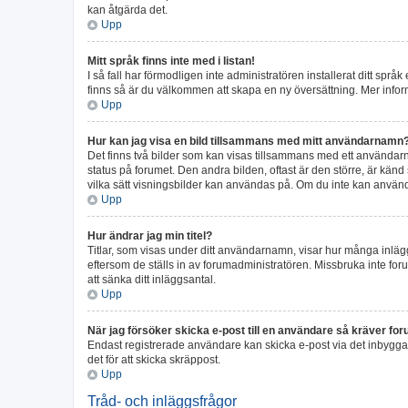
kan åtgärda det.
Upp
Mitt språk finns inte med i listan!
I så fall har förmodligen inte administratören installerat ditt språ
finns så är du välkommen att skapa en ny översättning. Mer info
Upp
Hur kan jag visa en bild tillsammans med mitt användarnamn
Det finns två bilder som kan visas tillsammans med ett användarnamn
status på forumet. Den andra bilden, oftast är den större, är känd 
vilka sätt visningsbilder kan användas på. Om du inte kan använd
Upp
Hur ändrar jag min titel?
Titlar, som visas under ditt användarnamn, visar hur många inlägg 
eftersom de ställs in av forumadministratören. Missbruka inte foru
att sänka ditt inläggsantal.
Upp
När jag försöker skicka e-post till en användare så kräver foru
Endast registrerade användare kan skicka e-post via det inbygga 
det för att skicka skräppost.
Upp
Tråd- och inläggsfrågor