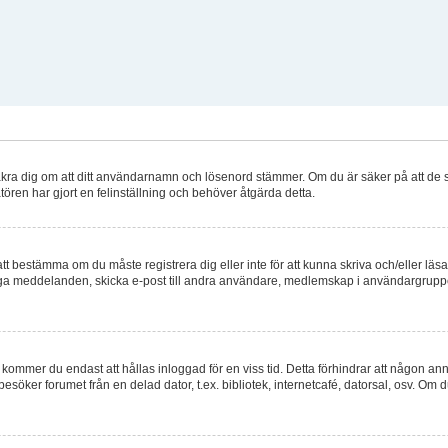
 försäkra dig om att ditt användarnamn och lösenord stämmer. Om du är säker på att de 
atören har gjort en felinställning och behöver åtgärda detta.
 att bestämma om du måste registrera dig eller inte för att kunna skriva och/eller läsa
nliga meddelanden, skicka e-post till andra användare, medlemskap i användargrupper
kommer du endast att hållas inloggad för en viss tid. Detta förhindrar att någon anna
öker forumet från en delad dator, t.ex. bibliotek, internetcafé, datorsal, osv. Om 