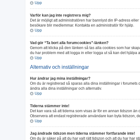
Upp
Varför kan jag inte registrera mig?
Det är möjligt att administratören har bannlyst din IP-adress elle
besökare blir medlemmar. Kontakta en administratör för hjälp.
Upp
Vad gör “Ta bort alla forumcookies”-länken?
Genom att klicka på den länken så tas alla cookies som har skapa
du har problem med att logga in eller logga ut så kan det hjälpa at
Upp
Alternativ och inställningar
Hur ändrar jag mina inställningar?
Om du är registrerad så sparas alla dina inställningar i forumets d
ändra alla dina inställningar och alternativ.
Upp
Tiderna stämmer inte!
Det kan vara så att tiderna som visas är för en annan tidszon än de
Observera att endast registrerade användare kan byta tidszon, dett
Upp
Jag ändrade tidszon men tiderna stämmer fortfarande inte!
Om du är säker på att du har valt rätt tidszon och att du har har s