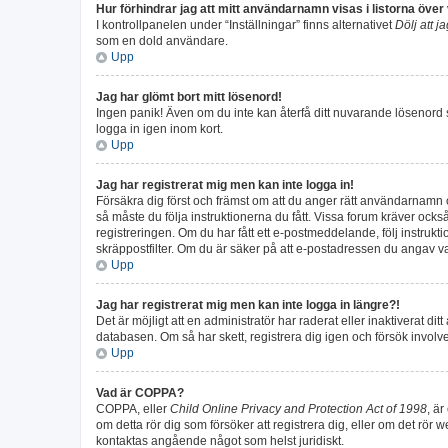
Hur förhindrar jag att mitt användarnamn visas i listorna över
I kontrollpanelen under “Inställningar” finns alternativet
Dölj att j
som en dold användare.
Upp
Jag har glömt bort mitt lösenord!
Ingen panik! Även om du inte kan återfå ditt nuvarande lösenord s
logga in igen inom kort.
Upp
Jag har registrerat mig men kan inte logga in!
Försäkra dig först och främst om att du anger rätt användarnamn
så måste du följa instruktionerna du fått. Vissa forum kräver ock
registreringen. Om du har fått ett e-postmeddelande, följ instruk
skräppostfilter. Om du är säker på att e-postadressen du angav var
Upp
Jag har registrerat mig men kan inte logga in längre?!
Det är möjligt att en administratör har raderat eller inaktivera
databasen. Om så har skett, registrera dig igen och försök involv
Upp
Vad är COPPA?
COPPA, eller
Child Online Privacy and Protection Act of 1998
, är
om detta rör dig som försöker att registrera dig, eller om det rör 
kontaktas angående något som helst juridiskt.