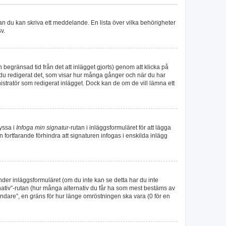
nan du kan skriva ett meddelande. En lista över vilka behörigheter
v.
begränsad tid från det att inlägget gjorts) genom att klicka på
tt du redigerat det, som visar hur många gånger och när du har
nistratör som redigerat inlägget. Dock kan de om de vill lämna ett
ryssa i
Infoga min signatur
-rutan i inläggsformuläret för att lägga
kan fortfarande förhindra att signaturen infogas i enskilda inlägg
under inläggsformuläret (om du inte kan se detta har du inte
rnativ”-rutan (hur många alternativ du får ha som mest bestäms av
ändare”, en gräns för hur länge omröstningen ska vara (0 för en