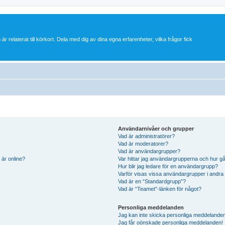
 är relaterat till körkort. Dela med dig av dina egna erfarenheter, vilka frågor fick
Användarnivåer och grupper
Vad är administratörer?
Vad är moderatorer?
Vad är användargrupper?
 är online?
Var hittar jag användargrupperna och hur gå
Hur blir jag ledare för en användargrupp?
Varför visas vissa användargrupper i andra
Vad är en “Standardgrupp”?
Vad är “Teamet”-länken för något?
Personliga meddelanden
Jag kan inte skicka personliga meddelande
Jag får oönskade personliga meddelanden!