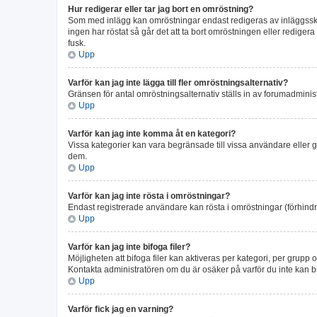
Hur redigerar eller tar jag bort en omröstning?
Som med inlägg kan omröstningar endast redigeras av inläggsskapa
ingen har röstat så går det att ta bort omröstningen eller rediger
fusk.
Upp
Varför kan jag inte lägga till fler omröstningsalternativ?
Gränsen för antal omröstningsalternativ ställs in av forumadministr
Upp
Varför kan jag inte komma åt en kategori?
Vissa kategorier kan vara begränsade till vissa användare eller gr
dem.
Upp
Varför kan jag inte rösta i omröstningar?
Endast registrerade användare kan rösta i omröstningar (förhindra
Upp
Varför kan jag inte bifoga filer?
Möjligheten att bifoga filer kan aktiveras per kategori, per grupp o
Kontakta administratören om du är osäker på varför du inte kan bif
Upp
Varför fick jag en varning?