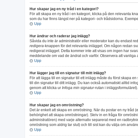
Hur skapar jag en ny tråd i en kategori?
För att skapa en ny tråd i en kategori, klicka på den relevanta k
som du har finns längst ner på kategori- och trådsidorna. Exempel
Upp
Hur ändrar och raderar jag inlägg?
Såvida du inte är administratör eller moderator kan du endast redi
redigera
-knappen för det relevanta inlägget. Om någon redan svara
redigerat inlägget. Detta kommer inte att visas om ingen har svara
meddelande om vad de ändrat och varför. Observera att vanliga a
Upp
Hur lägger jag till en signatur till mitt inlägg?
För att lägga till en signatur till ett inlägg måste du först skapa 
till din signatur till ditt inlägg. Du kan också automatiskt alltid i
genom att klicka ur
Infoga min signatur
-rutan i inläggsformuläret).
Upp
Hur skapar jag en omröstning?
Det är enkelt att skapa en omröstning. När du postar en ny tråd (e
behörighet att skapa omröstningar). Skriv in en fråga för omröstn
administratören) med varje alternativ separerat med en radbrytnin
omröstning som aldrig tar slut) och till sist kan du välja om använ
Upp