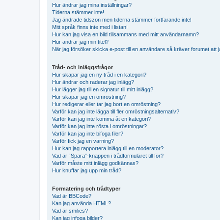
Hur ändrar jag mina inställningar?
Tiderna stämmer inte!
Jag ändrade tidszon men tiderna stämmer fortfarande inte!
Mitt språk finns inte med i listan!
Hur kan jag visa en bild tillsammans med mitt användarnamn?
Hur ändrar jag min titel?
När jag försöker skicka e-post till en användare så kräver forumet att j
Tråd- och inläggsfrågor
Hur skapar jag en ny tråd i en kategori?
Hur ändrar och raderar jag inlägg?
Hur lägger jag till en signatur till mitt inlägg?
Hur skapar jag en omröstning?
Hur redigerar eller tar jag bort en omröstning?
Varför kan jag inte lägga till fler omröstningsalternativ?
Varför kan jag inte komma åt en kategori?
Varför kan jag inte rösta i omröstningar?
Varför kan jag inte bifoga filer?
Varför fick jag en varning?
Hur kan jag rapportera inlägg till en moderator?
Vad är “Spara”-knappen i trådformuläret till för?
Varför måste mitt inlägg godkännas?
Hur knuffar jag upp min tråd?
Formatering och trådtyper
Vad är BBCode?
Kan jag använda HTML?
Vad är smilies?
Kan jag infoga bilder?