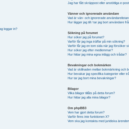
Jag har fått skräppost eller anstötliga e-p
Vänner och ignorerade användare
Vad är vän- och ignorerade användarelistan
Hur lägger jag till / tar jag bort användare 
ag loggar in?
Sökning på forumet
Hur söker jag på forumet?
Varför får jag inga träffar på min sökning?
Varför får jag en tom sida när jag försöker 
Hur söker jag efter medlemmar?
Hur hittar jag mina egna inlägg och trådar?
Bevakningar och bokmärken
Vad är skillnaden mellan bokmärkning och 
Hur bevakar jag specifika kategorier eller t
Hur tar jag bort mina bevakningar?
Bilagor
Vilka bilagor tillåts på detta forum?
Hur hittar jag alla mina bilagor?
Om phpBB3
Vem har gjort detta forum?
Varför finns inte funktionen X?
Vem ska jag kontakta med juridiska ärende