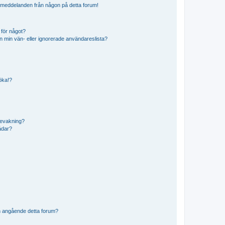
ostmeddelanden från någon på detta forum!
 för något?
från min vän- eller ignorerade användareslista?
söka!?
bevakning?
rådar?
n angående detta forum?