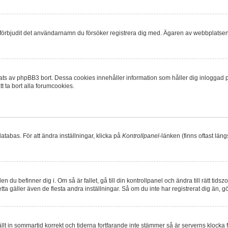
r förbjudit det användarnamn du försöker registrera dig med. Ägaren av webbplatsen k
ts av phpBB3 bort. Dessa cookies innehåller information som håller dig inloggad på 
t ta bort alla forumcookies.
atabas. För att ändra inställningar, klicka på
Kontrollpanel
-länken (finns oftast läng
n du befinner dig i. Om så är fallet, gå till din kontrollpanel och ändra till rätt tid
a gäller även de flesta andra inställningar. Så om du inte har registrerat dig än, gö
tällt in sommartid korrekt och tiderna fortfarande inte stämmer så är serverns klocka