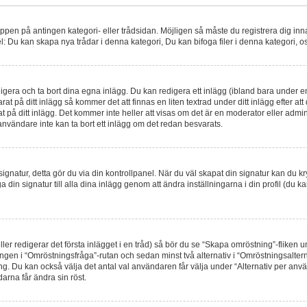
nappen på antingen kategori- eller trådsidan. Möjligen så måste du registrera dig in
: Du kan skapa nya trådar i denna kategori, Du kan bifoga filer i denna kategori, os
gera och ta bort dina egna inlägg. Du kan redigera ett inlägg (ibland bara under en 
t på ditt inlägg så kommer det att finnas en liten textrad under ditt inlägg efter a
t på ditt inlägg. Det kommer inte heller att visas om det är en moderator eller admi
nvändare inte kan ta bort ett inlägg om det redan besvarats.
en signatur, detta gör du via din kontrollpanel. När du väl skapat din signatur kan du k
nfoga din signatur till alla dina inlägg genom att ändra inställningarna i din profil (du 
ller redigerar det första inlägget i en tråd) så bör du se “Skapa omröstning”-fliken 
ingen i “Omröstningsfråga”-rutan och sedan minst två alternativ i “Omröstningsalte
g. Du kan också välja det antal val användaren får välja under “Alternativ per anv
darna får ändra sin röst.