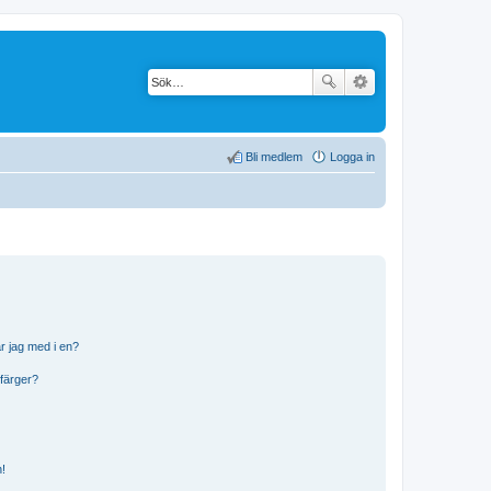
Bli medlem
Logga in
r jag med i en?
 färger?
n!