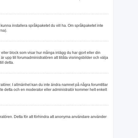
le kunna installera språkpaketet du vill ha. Om språkpaketet inte
rna).
r eller block som visar hur många inlägg du har gjort eller din
r upp till forumadministratören att tillåta visningsbilder och välja
ll detta.
tratörer. I allmänhet kan du inte ändra namnet på några forumtitlar
inte detta och en moderator eller administratör kommer helt enkelt
tratören. Detta för att förhindra att anonyma användare använder