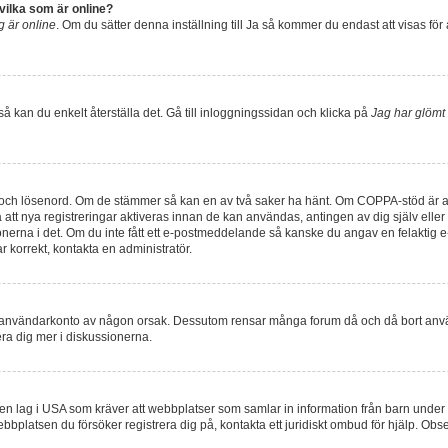
 vilka som är online?
ag är online
. Om du sätter denna inställning till
Ja
så kommer du endast att visas för 
å kan du enkelt återställa det. Gå till inloggningssidan och klicka på
Jag har glömt 
 och lösenord. Om de stämmer så kan en av två saker ha hänt. Om COPPA-stöd är akt
så att nya registreringar aktiveras innan de kan användas, antingen av dig själv ell
tionerna i det. Om du inte fått ett e-postmeddelande så kanske du angav en felaktig 
 korrekt, kontakta en administratör.
t ditt användarkonto av någon orsak. Dessutom rensar många forum då och då bort anv
era dig mer i diskussionerna.
 en lag i USA som kräver att webbplatser som samlar in information från barn under 13
webbplatsen du försöker registrera dig på, kontakta ett juridiskt ombud för hjälp. Ob