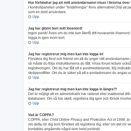
Hur förhindrar jag att mitt användarnamn visas i listorna över
I kontrollpanelen under “Inställningar” finns alternativet
Dölj att j
som en dold användare.
Upp
Jag har glömt bort mitt lösenord!
Ingen panik! Även om du inte kan återfå ditt nuvarande lösenord s
logga in igen inom kort.
Upp
Jag har registrerat mig men kan inte logga in!
Försäkra dig först och främst om att du anger rätt användarnamn
så måste du följa instruktionerna du fått. Vissa forum kräver ock
registreringen. Om du har fått ett e-postmeddelande, följ instruk
skräppostfilter. Om du är säker på att e-postadressen du angav var
Upp
Jag har registrerat mig men kan inte logga in längre?!
Det är möjligt att en administratör har raderat eller inaktivera
databasen. Om så har skett, registrera dig igen och försök involv
Upp
Vad är COPPA?
COPPA, eller
Child Online Privacy and Protection Act of 1998
, är
om detta rör dig som försöker att registrera dig, eller om det rör 
kontaktas angående något som helst juridiskt.