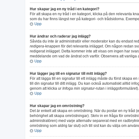
Hur skapar jag en ny tråd i en kategori?
För att skapa en ny tråd i en kategori, klicka på den relevanta k
som du har finns längst ner på kategori- och trådsidorna. Exempel
Upp
Hur ändrar och raderar jag inlägg?
Såvida du inte är administratör eller moderator kan du endast redi
redigera
-knappen för det relevanta inlägget. Om någon redan svara
redigerat inlägget. Detta kommer inte att visas om ingen har svara
meddelande om vad de ändrat och varför. Observera att vanliga a
Upp
Hur lägger jag till en signatur till mitt inlägg?
För att lägga till en signatur till ett inlägg måste du först skapa 
till din signatur till ditt inlägg. Du kan också automatiskt alltid i
genom att klicka ur
Infoga min signatur
-rutan i inläggsformuläret).
Upp
Hur skapar jag en omröstning?
Det är enkelt att skapa en omröstning. När du postar en ny tråd (e
behörighet att skapa omröstningar). Skriv in en fråga för omröstn
administratören) med varje alternativ separerat med en radbrytnin
omröstning som aldrig tar slut) och till sist kan du välja om använ
Upp