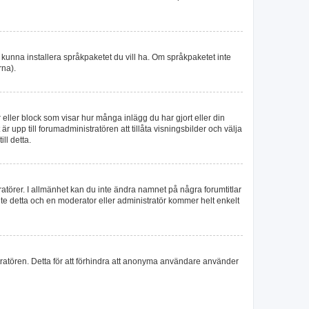
le kunna installera språkpaketet du vill ha. Om språkpaketet inte
rna).
r eller block som visar hur många inlägg du har gjort eller din
r upp till forumadministratören att tillåta visningsbilder och välja
ll detta.
tratörer. I allmänhet kan du inte ändra namnet på några forumtitlar
inte detta och en moderator eller administratör kommer helt enkelt
tratören. Detta för att förhindra att anonyma användare använder