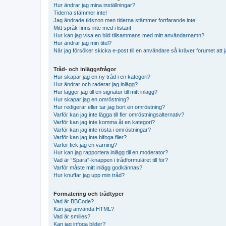
Hur ändrar jag mina inställningar?
Tiderna stämmer inte!
Jag ändrade tidszon men tiderna stämmer fortfarande inte!
Mitt språk finns inte med i listan!
Hur kan jag visa en bild tillsammans med mitt användarnamn?
Hur ändrar jag min titel?
När jag försöker skicka e-post till en användare så kräver forumet att j
Tråd- och inläggsfrågor
Hur skapar jag en ny tråd i en kategori?
Hur ändrar och raderar jag inlägg?
Hur lägger jag till en signatur till mitt inlägg?
Hur skapar jag en omröstning?
Hur redigerar eller tar jag bort en omröstning?
Varför kan jag inte lägga till fler omröstningsalternativ?
Varför kan jag inte komma åt en kategori?
Varför kan jag inte rösta i omröstningar?
Varför kan jag inte bifoga filer?
Varför fick jag en varning?
Hur kan jag rapportera inlägg till en moderator?
Vad är “Spara”-knappen i trådformuläret till för?
Varför måste mitt inlägg godkännas?
Hur knuffar jag upp min tråd?
Formatering och trådtyper
Vad är BBCode?
Kan jag använda HTML?
Vad är smilies?
Kan jag infoga bilder?