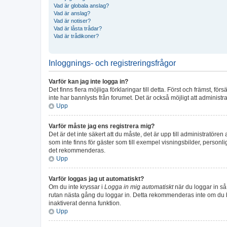
Vad är globala anslag?
Vad är anslag?
Vad är notiser?
Vad är låsta trådar?
Vad är trådikoner?
Inloggnings- och registreringsfrågor
Varför kan jag inte logga in?
Det finns flera möjliga förklaringar till detta. Först och främst,
inte har bannlysts från forumet. Det är också möjligt att administr
Upp
Varför måste jag ens registrera mig?
Det är det inte säkert att du måste, det är upp till administratören
som inte finns för gäster som till exempel visningsbilder, perso
det rekommenderas.
Upp
Varför loggas jag ut automatiskt?
Om du inte kryssar i
Logga in mig automatiskt
när du loggar in så 
rutan nästa gång du loggar in. Detta rekommenderas inte om du bes
inaktiverat denna funktion.
Upp