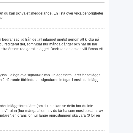
nan du kan skriva ett meddelande. En lista över vilka behörigheter
v.
begränsad tid från det att inlägget gjorts) genom att klicka på
tt du redigerat det, som visar hur många gånger och när du har
nistratör som redigerat inlägget. Dock kan de om de vill lämna ett
ryssa i
Infoga min signatur
-rutan i inläggsformuläret för att lägga
kan fortfarande förhindra att signaturen infogas i enskilda inlägg
under inläggsformuläret (om du inte kan se detta har du inte
rnativ”-rutan (hur många alternativ du får ha som mest bestäms av
ändare”, en gräns för hur länge omröstningen ska vara (0 för en