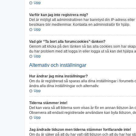
Upp
Varför kan jag inte registrera mig?
Det är möjligt att administratören har bannlyst din IP-adress elle
besökare blir medlemmar. Kontakta en administratör för hjälp.
Upp
Vad gör “Ta bort alla forumcookies”-länken?
Genom att klicka på den länken så tas alla cookies som har skapa
du har problem med att logga in eller logga ut så kan det hjälpa at
Upp
Alternativ och inställningar
Hur ändrar jag mina inställningar?
Om du är registrerad så sparas alla dina inställningar i forumets d
ändra alla dina inställningar och alternativ.
Upp
Tiderna stämmer inte!
Det kan vara så att tiderna som visas är för en annan tidszon än de
Observera att endast registrerade användare kan byta tidszon, dett
Upp
Jag ändrade tidszon men tiderna stämmer fortfarande inte!
Om du är säker på att du har valt rätt tidszon och att du har har s