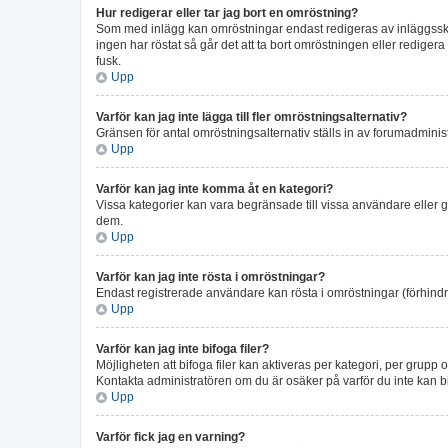
Hur redigerar eller tar jag bort en omröstning?
Som med inlägg kan omröstningar endast redigeras av inläggsskapa
ingen har röstat så går det att ta bort omröstningen eller rediger
fusk.
Upp
Varför kan jag inte lägga till fler omröstningsalternativ?
Gränsen för antal omröstningsalternativ ställs in av forumadministr
Upp
Varför kan jag inte komma åt en kategori?
Vissa kategorier kan vara begränsade till vissa användare eller gr
dem.
Upp
Varför kan jag inte rösta i omröstningar?
Endast registrerade användare kan rösta i omröstningar (förhindra
Upp
Varför kan jag inte bifoga filer?
Möjligheten att bifoga filer kan aktiveras per kategori, per grupp o
Kontakta administratören om du är osäker på varför du inte kan bif
Upp
Varför fick jag en varning?