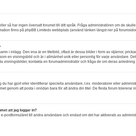
k eller så har ingen översatt forumet till ditt språk. Fråga administratören om de skul
rmation finns på phpBB Limiteds webbplats (använd länken längst ner på forumsido
?
 i inlägg. Den ena är en titelbild, oftast är dessa bilder i form av stjärnor, pricka
som en visningsbild och är i allmänhet unik eller personlig för varje användare. Det ä
a visningsbilder, kontakta en forumadministratör och fråga de om deras anledning ti
du har gjort eller identifierar speciella användare, t.ex. moderatorer eller adminis
met genom att posta i onödan bara för att ändra din titel. De flesta forum tolererar 
met att jag loggar in?
e-postformuläret till andra användare och endast om det har aktiverats av adminis