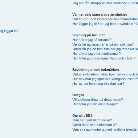
Jag har fått skräppost eller anstötliga e-p
Vänner och ignorerade användare
Vad är vän- och ignorerade användarelistan
Hur lägger jag till / tar jag bort användare 
ag loggar in?
Sökning på forumet
Hur söker jag på forumet?
Varför får jag inga träffar på min sökning?
Varför får jag en tom sida när jag försöker 
Hur söker jag efter medlemmar?
Hur hittar jag mina egna inlägg och trådar?
Bevakningar och bokmärken
Vad är skillnaden mellan bokmärkning och 
Hur bevakar jag specifika kategorier eller t
Hur tar jag bort mina bevakningar?
Bilagor
Vilka bilagor tillåts på detta forum?
Hur hittar jag alla mina bilagor?
Om phpBB3
Vem har gjort detta forum?
Varför finns inte funktionen X?
Vem ska jag kontakta med juridiska ärende