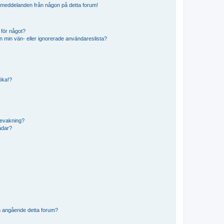
ostmeddelanden från någon på detta forum!
 för något?
från min vän- eller ignorerade användareslista?
söka!?
bevakning?
rådar?
n angående detta forum?