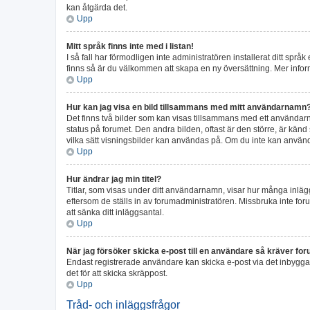
kan åtgärda det.
Upp
Mitt språk finns inte med i listan!
I så fall har förmodligen inte administratören installerat ditt språ
finns så är du välkommen att skapa en ny översättning. Mer info
Upp
Hur kan jag visa en bild tillsammans med mitt användarnamn
Det finns två bilder som kan visas tillsammans med ett användarnamn
status på forumet. Den andra bilden, oftast är den större, är känd 
vilka sätt visningsbilder kan användas på. Om du inte kan använd
Upp
Hur ändrar jag min titel?
Titlar, som visas under ditt användarnamn, visar hur många inlägg 
eftersom de ställs in av forumadministratören. Missbruka inte foru
att sänka ditt inläggsantal.
Upp
När jag försöker skicka e-post till en användare så kräver foru
Endast registrerade användare kan skicka e-post via det inbygga 
det för att skicka skräppost.
Upp
Tråd- och inläggsfrågor