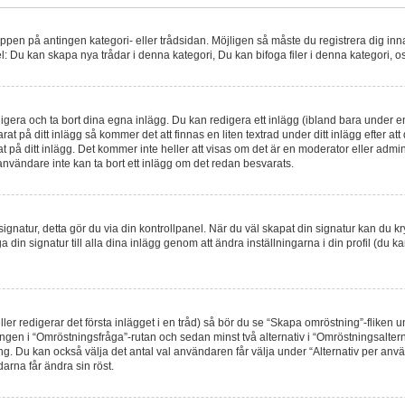
nappen på antingen kategori- eller trådsidan. Möjligen så måste du registrera dig in
: Du kan skapa nya trådar i denna kategori, Du kan bifoga filer i denna kategori, os
gera och ta bort dina egna inlägg. Du kan redigera ett inlägg (ibland bara under en 
t på ditt inlägg så kommer det att finnas en liten textrad under ditt inlägg efter a
t på ditt inlägg. Det kommer inte heller att visas om det är en moderator eller admi
nvändare inte kan ta bort ett inlägg om det redan besvarats.
en signatur, detta gör du via din kontrollpanel. När du väl skapat din signatur kan du k
nfoga din signatur till alla dina inlägg genom att ändra inställningarna i din profil (du 
ller redigerar det första inlägget i en tråd) så bör du se “Skapa omröstning”-fliken 
ingen i “Omröstningsfråga”-rutan och sedan minst två alternativ i “Omröstningsalte
g. Du kan också välja det antal val användaren får välja under “Alternativ per anv
darna får ändra sin röst.