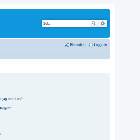
Bli medlem
Logga in
r jag med i en?
 färger?
n!