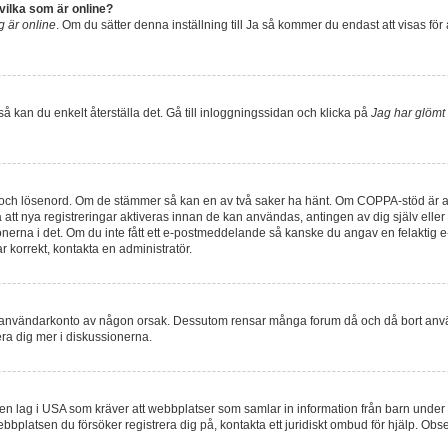
 vilka som är online?
ag är online
. Om du sätter denna inställning till
Ja
så kommer du endast att visas för 
å kan du enkelt återställa det. Gå till inloggningssidan och klicka på
Jag har glömt 
 och lösenord. Om de stämmer så kan en av två saker ha hänt. Om COPPA-stöd är akt
så att nya registreringar aktiveras innan de kan användas, antingen av dig själv ell
tionerna i det. Om du inte fått ett e-postmeddelande så kanske du angav en felaktig 
 korrekt, kontakta en administratör.
t ditt användarkonto av någon orsak. Dessutom rensar många forum då och då bort anv
era dig mer i diskussionerna.
 en lag i USA som kräver att webbplatser som samlar in information från barn under 13
webbplatsen du försöker registrera dig på, kontakta ett juridiskt ombud för hjälp. Ob