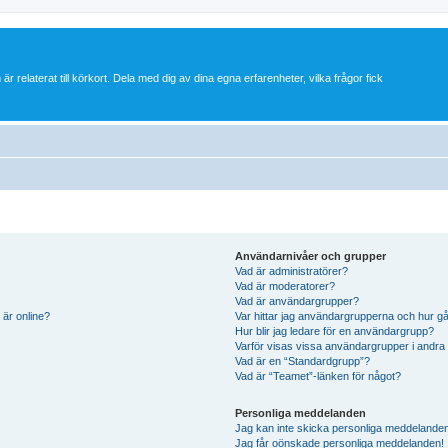
 är relaterat till körkort. Dela med dig av dina egna erfarenheter, vilka frågor fick
Användarnivåer och grupper
Vad är administratörer?
Vad är moderatorer?
Vad är användargrupper?
 är online?
Var hittar jag användargrupperna och hur gå
Hur blir jag ledare för en användargrupp?
Varför visas vissa användargrupper i andra
Vad är en “Standardgrupp”?
Vad är “Teamet”-länken för något?
Personliga meddelanden
Jag kan inte skicka personliga meddelande
Jag får oönskade personliga meddelanden!