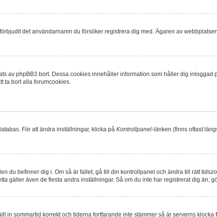
r förbjudit det användarnamn du försöker registrera dig med. Ägaren av webbplatsen k
ts av phpBB3 bort. Dessa cookies innehåller information som håller dig inloggad på 
t ta bort alla forumcookies.
atabas. För att ändra inställningar, klicka på
Kontrollpanel
-länken (finns oftast läng
n du befinner dig i. Om så är fallet, gå till din kontrollpanel och ändra till rätt tid
a gäller även de flesta andra inställningar. Så om du inte har registrerat dig än, gö
tällt in sommartid korrekt och tiderna fortfarande inte stämmer så är serverns klocka