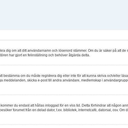
 försäkra dig om att ditt användarnamn och lösenord stämmer. Om du är säker på att de 
atören har gjort en felinställning och behöver åtgärda detta.
 att bestämma om du måste registrera dig eller inte för att kunna skriva och/eller läsa
nliga meddelanden, skicka e-post till andra användare, medlemskap i användargrupper
kommer du endast att hållas inloggad för en viss tid. Detta förhindrar att någon anna
öker forumet från en delad dator, t.ex. bibliotek, internetcafé, datorsal, osv. Om 