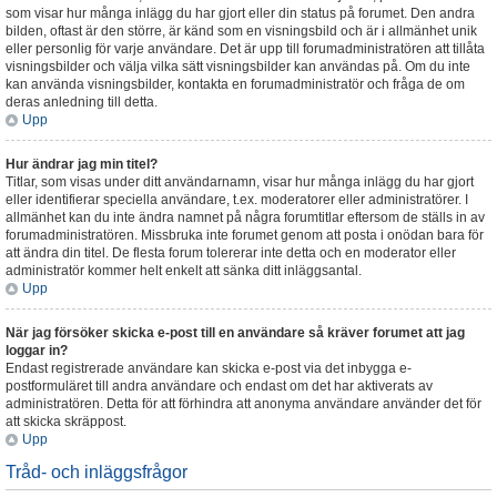
som visar hur många inlägg du har gjort eller din status på forumet. Den andra
bilden, oftast är den större, är känd som en visningsbild och är i allmänhet unik
eller personlig för varje användare. Det är upp till forumadministratören att tillåta
visningsbilder och välja vilka sätt visningsbilder kan användas på. Om du inte
kan använda visningsbilder, kontakta en forumadministratör och fråga de om
deras anledning till detta.
Upp
Hur ändrar jag min titel?
Titlar, som visas under ditt användarnamn, visar hur många inlägg du har gjort
eller identifierar speciella användare, t.ex. moderatorer eller administratörer. I
allmänhet kan du inte ändra namnet på några forumtitlar eftersom de ställs in av
forumadministratören. Missbruka inte forumet genom att posta i onödan bara för
att ändra din titel. De flesta forum tolererar inte detta och en moderator eller
administratör kommer helt enkelt att sänka ditt inläggsantal.
Upp
När jag försöker skicka e-post till en användare så kräver forumet att jag
loggar in?
Endast registrerade användare kan skicka e-post via det inbygga e-
postformuläret till andra användare och endast om det har aktiverats av
administratören. Detta för att förhindra att anonyma användare använder det för
att skicka skräppost.
Upp
Tråd- och inläggsfrågor