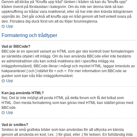
Genom att klicka på “Knuffa upp tråd”-länken i tråden så kan du "knuffa upp"
tråden överst på förstasidan i kategorin. Om du inte ser denna länk så kan
uppknuffning av trådar vara inaktiverat, eller så har inte den krävda tidsgränsen
uppnåts än. Det går också att knuffa upp en tråd genom att helt enkelt svara på
den. Försäkra dig dock först om att du följer forumreglerna.
Upp
Formatering och trådtyper
Vad är BBCode?
BBCode är en speciell variant av HTML som ger stor kontroll över formateringen
av särskilda objekt i ett inlägg. Om du kan använda BBCode eller inte bestäms
av administratören (du kan också inaktivera det i specifika inlägg via
inläggsformuläret). BBCode liknar i mångt och mycket HTML, taggar innesluts av
hakparanteser [ och ] istället för < och >. För mer information om BBCode se
guiden som kan nås från inläggsformuläret.
Upp
Kan jag använda HTML?
Nej. Det är inte möjligt att posta HTML på detta forum och få det tolkat som
HTML. Den mesta formatering som kan göras med HTML kan istället göras med
BBCode.
Upp
Vad är smilies?
Smilies är små grafiska bilder som kan användas för att uttrycka en känsla
genom att använda en kod, t.ex. :) för glad, eller :( för ledsen. En fullständig lista