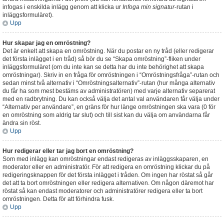
infogas i enskilda inlägg genom att klicka ur
Infoga min signatur
-rutan i
inläggsformuläret).
Upp
Hur skapar jag en omröstning?
Det är enkelt att skapa en omröstning. När du postar en ny tråd (eller redigerar
det första inlägget i en tråd) så bör du se “Skapa omröstning”-fliken under
inläggsformuläret (om du inte kan se detta har du inte behörighet att skapa
omröstningar). Skriv in en fråga för omröstningen i “Omröstningsfråga”-rutan och
sedan minst två alternativ i “Omröstningsalternativ”-rutan (hur många alternativ
du får ha som mest bestäms av administratören) med varje alternativ separerat
med en radbrytning. Du kan också välja det antal val användaren får välja under
“Alternativ per användare”, en gräns för hur länge omröstningen ska vara (0 för
en omröstning som aldrig tar slut) och till sist kan du välja om användarna får
ändra sin röst.
Upp
Hur redigerar eller tar jag bort en omröstning?
Som med inlägg kan omröstningar endast redigeras av inläggsskaparen, en
moderator eller en administratör. För att redigera en omröstning klickar du på
redigeringsknappen för det första inlägget i tråden. Om ingen har röstat så går
det att ta bort omröstningen eller redigera alternativen. Om någon däremot har
röstat så kan endast moderatorer och administratörer redigera eller ta bort
omröstningen. Detta för att förhindra fusk.
Upp