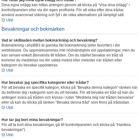
Hur hittar jag mina egna inlägg och trådar?
Dina egna inlägg kan hittas antingen genom att klicka på “Visa dina inlägg” i
kontrollpanelen eller via din egen profilsida. För att söka efter dina trådar,
använd avancerad sökning och fyll i de olika alternativen på lämpligt sätt.
Upp
Bevakningar och bokmärken
Vad är skillnaden mellan bokmärkning och bevakning?
Bokmärkning i phpBB3 är ganska likt bokmärkning (eller favoriter) i din
webbläsare. Du uppmärksammas inte nödvändigtvis vid uppdateringar, men du
kan senare enkelt återvända till tråden. Om du istället bevakar en tråd så
kommer du meddelas via din valda metod eller metoder när tråden eller
kategorin du bevakar uppdateras.
Upp
Hur bevakar jag specifika kategorier eller trådar?
För att bevaka en specifik kategori, klicka på “Bevaka denna kategori”-länken när
du befinner dig i kategorin som du vill bevaka. För att bevaka en tråd så kan du
antingen svara på tråden och kryssa i rutan “Meddela mig när tråden besvaras”
eller så kan du klicka på länken “Bevaka denna tråd” som finns på trådsidan.
Upp
Hur tar jag bort mina bevakningar?
För att ta bort dina bevakningar, gå till kontrollpanelen och klicka på “Hantera
bevakningar”).
Upp