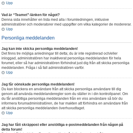
Upp
Vad är “Teamet”-länken för något?
Denna sida innehåller en lista med alla i forumledningen, inklusive
administratörer och moderatorer med uppgifter om vilka kategorier de modererar.
Upp
Personliga meddelanden
Jag kan inte skicka personliga meddelanden!
Det finns tre möjliga anledningar till detta; du är inte registrerad och/eller
inloggad, administratören har inaktiverat personliga meddelanden för hela
forumet, eller så har administratören förhindrat just dig från att skicka personliga
meddelanden. Fråga i så fall administratören varför.
Upp
Jag får oönskade personliga meddelanden!
Du kan blockera en användare från att skicka personliga användare till dig
genom att använda meddelanderegler som du ställer in i din kontrollpanel. Om
du får anstötliga personliga meddelanden från en viss användare så bör du
informera forumadministratören, de har makten att förhindra en användare från
att skicka personliga meddelanden överhuvudtaget.
Upp
Jag har fått skräppost eller anstötliga e-postmeddelanden från någon på
detta forum!