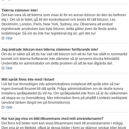
Tiderna stämmer inte!
Det kan vara så att tiderna som visas är för en annan tidszon än den du befinner
dig i. Om så är fallet, gå till din kontrollpanel och ändra till rätt tidszon, t.ex.
Stockholm, London, Paris, New York, Sydney, osv. Observera att endast
registrerade användare kan byta tidszon, detta gäller även de flesta andra
inställningar. Så om du inte har registrerat dig än, gör det nu!
Upp
Jag ändrade tidszon men tiderna stämmer fortfarande inte!
Om du är säker på att du har valt rätt tidszon och att du har har ställt in sommartid
korrekt och tiderna fortfarande inte stämmer så är serverns klocka felinställd.
Underrätta en administratör om detta problem så att de kan åtgärda det.
Upp
Mitt språk finns inte med i listan!
I så fall har förmodligen inte administratören installerat ditt språk eller så har
ingen översatt forumet till ditt språk. Fråga administratören om de skulle kunna
installera språkpaketet du vill ha. Om språkpaketet inte finns så är du välkommen
att skapa en ny översättning. Mer information finns på phpBB Limiteds webbplats
(använd länken längst ner på forumsidorna).
Upp
Hur kan jag visa en bild tillsammans med mitt användarnamn?
Det finns två bilder som kan visas tillsammans med ett användarnamn i inlägg.
Den ena är en titelbild, oftast är dessa bilder i form av stjärnor, prickar eller block