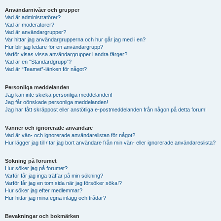
Användarnivåer och grupper
Vad är administratörer?
Vad är moderatorer?
Vad är användargrupper?
Var hittar jag användargrupperna och hur går jag med i en?
Hur blir jag ledare för en användargrupp?
Varför visas vissa användargrupper i andra färger?
Vad är en “Standardgrupp”?
Vad är “Teamet”-länken för något?
Personliga meddelanden
Jag kan inte skicka personliga meddelanden!
Jag får oönskade personliga meddelanden!
Jag har fått skräppost eller anstötliga e-postmeddelanden från någon på detta forum!
Vänner och ignorerade användare
Vad är vän- och ignorerade användarelistan för något?
Hur lägger jag till / tar jag bort användare från min vän- eller ignorerade användareslista?
Sökning på forumet
Hur söker jag på forumet?
Varför får jag inga träffar på min sökning?
Varför får jag en tom sida när jag försöker söka!?
Hur söker jag efter medlemmar?
Hur hittar jag mina egna inlägg och trådar?
Bevakningar och bokmärken