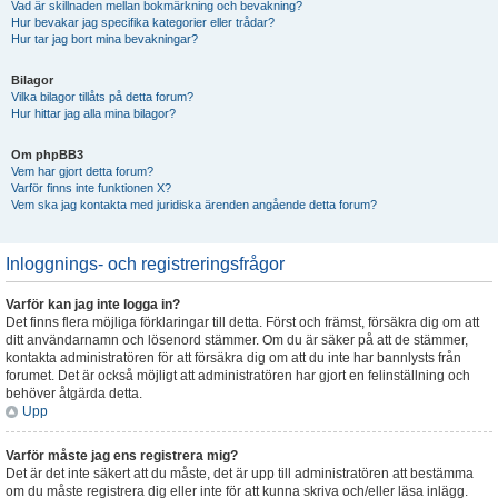
Vad är skillnaden mellan bokmärkning och bevakning?
Hur bevakar jag specifika kategorier eller trådar?
Hur tar jag bort mina bevakningar?
Bilagor
Vilka bilagor tillåts på detta forum?
Hur hittar jag alla mina bilagor?
Om phpBB3
Vem har gjort detta forum?
Varför finns inte funktionen X?
Vem ska jag kontakta med juridiska ärenden angående detta forum?
Inloggnings- och registreringsfrågor
Varför kan jag inte logga in?
Det finns flera möjliga förklaringar till detta. Först och främst, försäkra dig om att
ditt användarnamn och lösenord stämmer. Om du är säker på att de stämmer,
kontakta administratören för att försäkra dig om att du inte har bannlysts från
forumet. Det är också möjligt att administratören har gjort en felinställning och
behöver åtgärda detta.
Upp
Varför måste jag ens registrera mig?
Det är det inte säkert att du måste, det är upp till administratören att bestämma
om du måste registrera dig eller inte för att kunna skriva och/eller läsa inlägg.