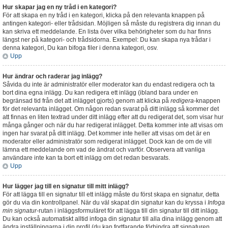
Hur skapar jag en ny tråd i en kategori?
För att skapa en ny tråd i en kategori, klicka på den relevanta knappen på
antingen kategori- eller trådsidan. Möjligen så måste du registrera dig innan du
kan skriva ett meddelande. En lista över vilka behörigheter som du har finns
längst ner på kategori- och trådsidorna. Exempel: Du kan skapa nya trådar i
denna kategori, Du kan bifoga filer i denna kategori, osv.
Upp
Hur ändrar och raderar jag inlägg?
Såvida du inte är administratör eller moderator kan du endast redigera och ta
bort dina egna inlägg. Du kan redigera ett inlägg (ibland bara under en
begränsad tid från det att inlägget gjorts) genom att klicka på
redigera
-knappen
för det relevanta inlägget. Om någon redan svarat på ditt inlägg så kommer det
att finnas en liten textrad under ditt inlägg efter att du redigerat det, som visar hur
många gånger och när du har redigerat inlägget. Detta kommer inte att visas om
ingen har svarat på ditt inlägg. Det kommer inte heller att visas om det är en
moderator eller administratör som redigerat inlägget. Dock kan de om de vill
lämna ett meddelande om vad de ändrat och varför. Observera att vanliga
användare inte kan ta bort ett inlägg om det redan besvarats.
Upp
Hur lägger jag till en signatur till mitt inlägg?
För att lägga till en signatur till ett inlägg måste du först skapa en signatur, detta
gör du via din kontrollpanel. När du väl skapat din signatur kan du kryssa i
Infoga
min signatur
-rutan i inläggsformuläret för att lägga till din signatur till ditt inlägg.
Du kan också automatiskt alltid infoga din signatur till alla dina inlägg genom att
ändra inställningarna i din profil (du kan fortfarande förhindra att signaturen