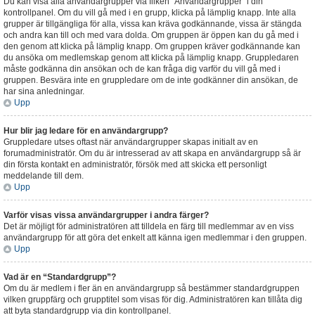
Du kan visa alla användargrupper via fliken “Användargrupper” i din
kontrollpanel. Om du vill gå med i en grupp, klicka på lämplig knapp. Inte alla
grupper är tillgängliga för alla, vissa kan kräva godkännande, vissa är stängda
och andra kan till och med vara dolda. Om gruppen är öppen kan du gå med i
den genom att klicka på lämplig knapp. Om gruppen kräver godkännande kan
du ansöka om medlemskap genom att klicka på lämplig knapp. Gruppledaren
måste godkänna din ansökan och de kan fråga dig varför du vill gå med i
gruppen. Besvära inte en gruppledare om de inte godkänner din ansökan, de
har sina anledningar.
Upp
Hur blir jag ledare för en användargrupp?
Gruppledare utses oftast när användargrupper skapas initialt av en
forumadministratör. Om du är intresserad av att skapa en användargrupp så är
din första kontakt en administratör, försök med att skicka ett personligt
meddelande till dem.
Upp
Varför visas vissa användargrupper i andra färger?
Det är möjligt för administratören att tilldela en färg till medlemmar av en viss
användargrupp för att göra det enkelt att känna igen medlemmar i den gruppen.
Upp
Vad är en “Standardgrupp”?
Om du är medlem i fler än en användargrupp så bestämmer standardgruppen
vilken gruppfärg och grupptitel som visas för dig. Administratören kan tillåta dig
att byta standardgrupp via din kontrollpanel.