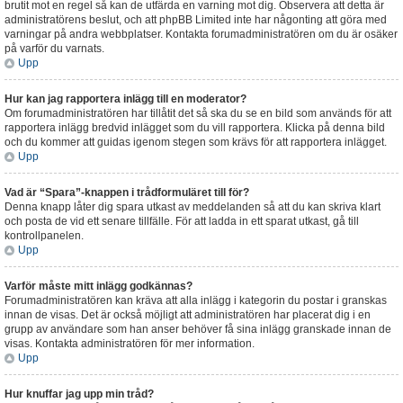
brutit mot en regel så kan de utfärda en varning mot dig. Observera att detta är
administratörens beslut, och att phpBB Limited inte har någonting att göra med
varningar på andra webbplatser. Kontakta forumadministratören om du är osäker
på varför du varnats.
Upp
Hur kan jag rapportera inlägg till en moderator?
Om forumadministratören har tillåtit det så ska du se en bild som används för att
rapportera inlägg bredvid inlägget som du vill rapportera. Klicka på denna bild
och du kommer att guidas igenom stegen som krävs för att rapportera inlägget.
Upp
Vad är “Spara”-knappen i trådformuläret till för?
Denna knapp låter dig spara utkast av meddelanden så att du kan skriva klart
och posta de vid ett senare tillfälle. För att ladda in ett sparat utkast, gå till
kontrollpanelen.
Upp
Varför måste mitt inlägg godkännas?
Forumadministratören kan kräva att alla inlägg i kategorin du postar i granskas
innan de visas. Det är också möjligt att administratören har placerat dig i en
grupp av användare som han anser behöver få sina inlägg granskade innan de
visas. Kontakta administratören för mer information.
Upp
Hur knuffar jag upp min tråd?