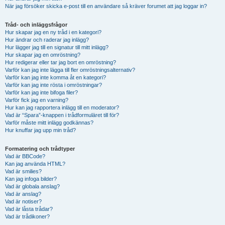
När jag försöker skicka e-post till en användare så kräver forumet att jag loggar in?
Tråd- och inläggsfrågor
Hur skapar jag en ny tråd i en kategori?
Hur ändrar och raderar jag inlägg?
Hur lägger jag till en signatur till mitt inlägg?
Hur skapar jag en omröstning?
Hur redigerar eller tar jag bort en omröstning?
Varför kan jag inte lägga till fler omröstningsalternativ?
Varför kan jag inte komma åt en kategori?
Varför kan jag inte rösta i omröstningar?
Varför kan jag inte bifoga filer?
Varför fick jag en varning?
Hur kan jag rapportera inlägg till en moderator?
Vad är “Spara”-knappen i trådformuläret till för?
Varför måste mitt inlägg godkännas?
Hur knuffar jag upp min tråd?
Formatering och trådtyper
Vad är BBCode?
Kan jag använda HTML?
Vad är smilies?
Kan jag infoga bilder?
Vad är globala anslag?
Vad är anslag?
Vad är notiser?
Vad är låsta trådar?
Vad är trådikoner?