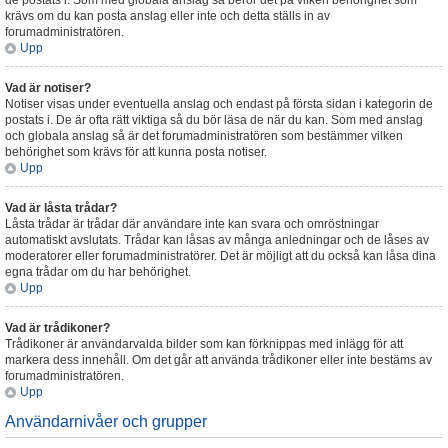
de postats i. Som med globala anslag så beror det på vilken behörighet som
krävs om du kan posta anslag eller inte och detta ställs in av
forumadministratören.
Upp
Vad är notiser?
Notiser visas under eventuella anslag och endast på första sidan i kategorin de
postats i. De är ofta rätt viktiga så du bör läsa de när du kan. Som med anslag
och globala anslag så är det forumadministratören som bestämmer vilken
behörighet som krävs för att kunna posta notiser.
Upp
Vad är låsta trådar?
Låsta trådar är trådar där användare inte kan svara och omröstningar
automatiskt avslutats. Trådar kan låsas av många anledningar och de låses av
moderatorer eller forumadministratörer. Det är möjligt att du också kan låsa dina
egna trådar om du har behörighet.
Upp
Vad är trådikoner?
Trådikoner är användarvalda bilder som kan förknippas med inlägg för att
markera dess innehåll. Om det går att använda trådikoner eller inte bestäms av
forumadministratören.
Upp
Användarnivåer och grupper