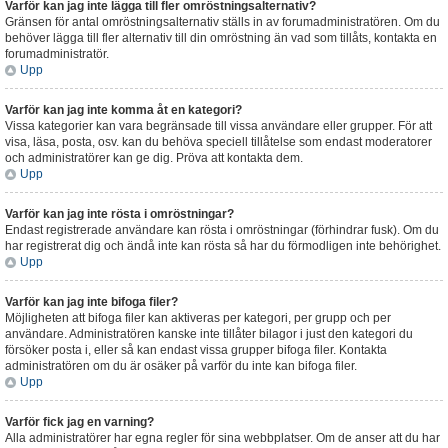
Varför kan jag inte lägga till fler omröstningsalternativ?
Gränsen för antal omröstningsalternativ ställs in av forumadministratören. Om du
behöver lägga till fler alternativ till din omröstning än vad som tillåts, kontakta en
forumadministratör.
Upp
Varför kan jag inte komma åt en kategori?
Vissa kategorier kan vara begränsade till vissa användare eller grupper. För att
visa, läsa, posta, osv. kan du behöva speciell tillåtelse som endast moderatorer
och administratörer kan ge dig. Pröva att kontakta dem.
Upp
Varför kan jag inte rösta i omröstningar?
Endast registrerade användare kan rösta i omröstningar (förhindrar fusk). Om du
har registrerat dig och ändå inte kan rösta så har du förmodligen inte behörighet.
Upp
Varför kan jag inte bifoga filer?
Möjligheten att bifoga filer kan aktiveras per kategori, per grupp och per
användare. Administratören kanske inte tillåter bilagor i just den kategori du
försöker posta i, eller så kan endast vissa grupper bifoga filer. Kontakta
administratören om du är osäker på varför du inte kan bifoga filer.
Upp
Varför fick jag en varning?
Alla administratörer har egna regler för sina webbplatser. Om de anser att du har