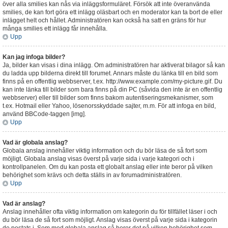
över alla smilies kan nås via inläggsformuläret. Försök att inte överanvända
smilies, de kan fort göra ett inlägg oläsbart och en moderator kan ta bort de eller
inlägget helt och hållet. Administratören kan också ha satt en gräns för hur
många smilies ett inlägg får innehålla.
Upp
Kan jag infoga bilder?
Ja, bilder kan visas i dina inlägg. Om administratören har aktiverat bilagor så kan
du ladda upp bilderna direkt till forumet. Annars måste du länka till en bild som
finns på en offentlig webbserver, t.ex. http://www.example.com/my-picture.gif. Du
kan inte länka till bilder som bara finns på din PC (såvida den inte är en offentlig
webbserver) eller till bilder som finns bakom autentiseringsmekanismer, som
t.ex. Hotmail eller Yahoo, lösenorsskyddade sajter, m.m. För att infoga en bild,
använd BBCode-taggen [img].
Upp
Vad är globala anslag?
Globala anslag innehåller viktig information och du bör läsa de så fort som
möjligt. Globala anslag visas överst på varje sida i varje kategori och i
kontrollpanelen. Om du kan posta ett globalt anslag eller inte beror på vilken
behörighet som krävs och detta ställs in av forumadministratören.
Upp
Vad är anslag?
Anslag innehåller ofta viktig information om kategorin du för tillfället läser i och
du bör läsa de så fort som möjligt. Anslag visas överst på varje sida i kategorin