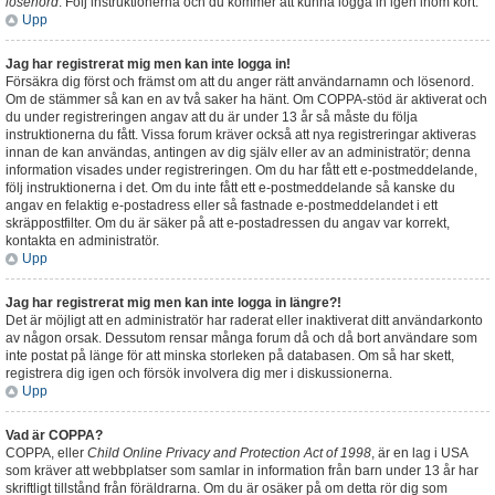
lösenord
. Följ instruktionerna och du kommer att kunna logga in igen inom kort.
Upp
Jag har registrerat mig men kan inte logga in!
Försäkra dig först och främst om att du anger rätt användarnamn och lösenord.
Om de stämmer så kan en av två saker ha hänt. Om COPPA-stöd är aktiverat och
du under registreringen angav att du är under 13 år så måste du följa
instruktionerna du fått. Vissa forum kräver också att nya registreringar aktiveras
innan de kan användas, antingen av dig själv eller av an administratör; denna
information visades under registreringen. Om du har fått ett e-postmeddelande,
följ instruktionerna i det. Om du inte fått ett e-postmeddelande så kanske du
angav en felaktig e-postadress eller så fastnade e-postmeddelandet i ett
skräppostfilter. Om du är säker på att e-postadressen du angav var korrekt,
kontakta en administratör.
Upp
Jag har registrerat mig men kan inte logga in längre?!
Det är möjligt att en administratör har raderat eller inaktiverat ditt användarkonto
av någon orsak. Dessutom rensar många forum då och då bort användare som
inte postat på länge för att minska storleken på databasen. Om så har skett,
registrera dig igen och försök involvera dig mer i diskussionerna.
Upp
Vad är COPPA?
COPPA, eller
Child Online Privacy and Protection Act of 1998
, är en lag i USA
som kräver att webbplatser som samlar in information från barn under 13 år har
skriftligt tillstånd från föräldrarna. Om du är osäker på om detta rör dig som