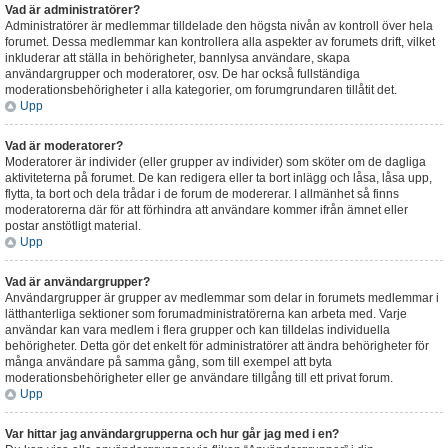
Vad är administratörer?
Administratörer är medlemmar tilldelade den högsta nivån av kontroll över hela
forumet. Dessa medlemmar kan kontrollera alla aspekter av forumets drift, vilket
inkluderar att ställa in behörigheter, bannlysa användare, skapa
användargrupper och moderatorer, osv. De har också fullständiga
moderationsbehörigheter i alla kategorier, om forumgrundaren tillåtit det.
Upp
Vad är moderatorer?
Moderatorer är individer (eller grupper av individer) som sköter om de dagliga
aktiviteterna på forumet. De kan redigera eller ta bort inlägg och låsa, låsa upp,
flytta, ta bort och dela trådar i de forum de modererar. I allmänhet så finns
moderatorerna där för att förhindra att användare kommer ifrån ämnet eller
postar anstötligt material.
Upp
Vad är användargrupper?
Användargrupper är grupper av medlemmar som delar in forumets medlemmar i
lätthanterliga sektioner som forumadministratörerna kan arbeta med. Varje
användar kan vara medlem i flera grupper och kan tilldelas individuella
behörigheter. Detta gör det enkelt för administratörer att ändra behörigheter för
många användare på samma gång, som till exempel att byta
moderationsbehörigheter eller ge användare tillgång till ett privat forum.
Upp
Var hittar jag användargrupperna och hur går jag med i en?