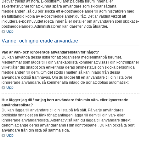
Det var tråkigt att höra. E-postformuläret på detta forum innehåller
säkerhetsrutiner för att kunna spåra användare som skickar sådana
meddelanden, så du bör skicka ett e-postmeddelande till administratören med
en fullständig kopia av e-postmeddelandet du fått. Det är väldigt viktigt att
inkludera e-posthuvudet (detta innehåller detaljer om användaren som skickat e-
postmeddelandet). Administratören kan därefter vidta åtgärder.
Upp
Vänner och ignorerade användare
Vad är vän- och ignorerade användarelistan för något?
Du kan använda dessa listor för att organisera medlemmar på forumet.
Medlemmar som läggs till i din vänskapslista kommer att visas i din kontrollpanel
vilket låter dig snabbt och enkelt visa deras onlinestatus och skicka personliga
meddelanden till dem. Om det stöds i mallen så kan inlägg från dessa
användare också framhävas. Om du lägger till en användare till din lista över
ignorerade användare, så kommer alla inlägg de gör att döljas automatiskt.
Upp
Hur lägger jag till / tar jag bort användare från min vän- eller ignorerade
användareslista?
Du kan lägga till användare till din lista på två sätt. På varje användares
profilsida finns det en länk för att antingen lägga till dem till din vän- eller
ignorerade användareslista. Alternativt så kan du lägga till användare direkt
genom att ange deras användarnamn i din kontrollpanel. Du kan också ta bort
användare från din lista på samma sida.
Upp