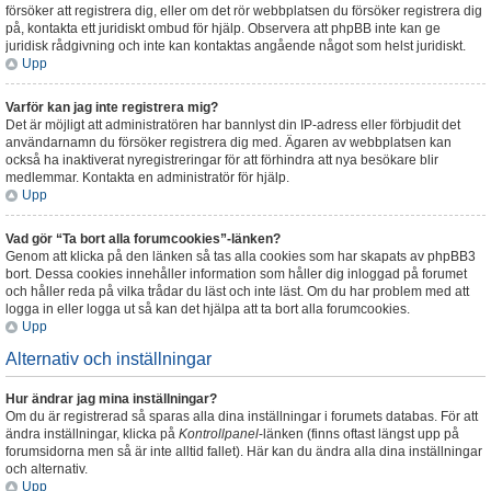
försöker att registrera dig, eller om det rör webbplatsen du försöker registrera dig
på, kontakta ett juridiskt ombud för hjälp. Observera att phpBB inte kan ge
juridisk rådgivning och inte kan kontaktas angående något som helst juridiskt.
Upp
Varför kan jag inte registrera mig?
Det är möjligt att administratören har bannlyst din IP-adress eller förbjudit det
användarnamn du försöker registrera dig med. Ägaren av webbplatsen kan
också ha inaktiverat nyregistreringar för att förhindra att nya besökare blir
medlemmar. Kontakta en administratör för hjälp.
Upp
Vad gör “Ta bort alla forumcookies”-länken?
Genom att klicka på den länken så tas alla cookies som har skapats av phpBB3
bort. Dessa cookies innehåller information som håller dig inloggad på forumet
och håller reda på vilka trådar du läst och inte läst. Om du har problem med att
logga in eller logga ut så kan det hjälpa att ta bort alla forumcookies.
Upp
Alternativ och inställningar
Hur ändrar jag mina inställningar?
Om du är registrerad så sparas alla dina inställningar i forumets databas. För att
ändra inställningar, klicka på
Kontrollpanel
-länken (finns oftast längst upp på
forumsidorna men så är inte alltid fallet). Här kan du ändra alla dina inställningar
och alternativ.
Upp