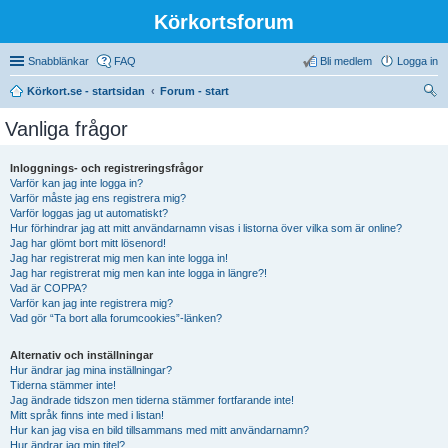
Körkortsforum
Snabblänkar
FAQ
Bli medlem
Logga in
Körkort.se - startsidan
Forum - start
ök
Vanliga frågor
Inloggnings- och registreringsfrågor
Varför kan jag inte logga in?
Varför måste jag ens registrera mig?
Varför loggas jag ut automatiskt?
Hur förhindrar jag att mitt användarnamn visas i listorna över vilka som är online?
Jag har glömt bort mitt lösenord!
Jag har registrerat mig men kan inte logga in!
Jag har registrerat mig men kan inte logga in längre?!
Vad är COPPA?
Varför kan jag inte registrera mig?
Vad gör “Ta bort alla forumcookies”-länken?
Alternativ och inställningar
Hur ändrar jag mina inställningar?
Tiderna stämmer inte!
Jag ändrade tidszon men tiderna stämmer fortfarande inte!
Mitt språk finns inte med i listan!
Hur kan jag visa en bild tillsammans med mitt användarnamn?
Hur ändrar jag min titel?