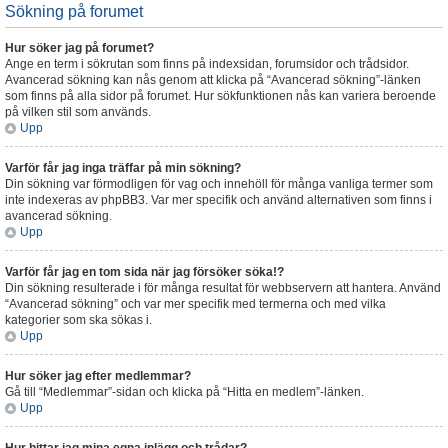
Sökning på forumet
Hur söker jag på forumet?
Ange en term i sökrutan som finns på indexsidan, forumsidor och trådsidor.
Avancerad sökning kan nås genom att klicka på “Avancerad sökning”-länken
som finns på alla sidor på forumet. Hur sökfunktionen nås kan variera beroende
på vilken stil som används.
Upp
Varför får jag inga träffar på min sökning?
Din sökning var förmodligen för vag och innehöll för många vanliga termer som
inte indexeras av phpBB3. Var mer specifik och använd alternativen som finns i
avancerad sökning.
Upp
Varför får jag en tom sida när jag försöker söka!?
Din sökning resulterade i för många resultat för webbservern att hantera. Använd
“Avancerad sökning” och var mer specifik med termerna och med vilka
kategorier som ska sökas i.
Upp
Hur söker jag efter medlemmar?
Gå till “Medlemmar”-sidan och klicka på “Hitta en medlem”-länken.
Upp