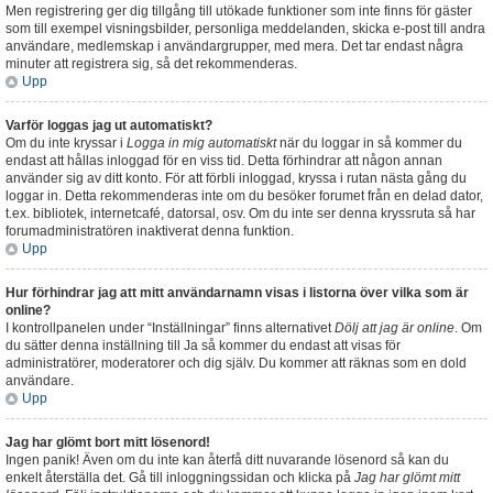
Men registrering ger dig tillgång till utökade funktioner som inte finns för gäster
som till exempel visningsbilder, personliga meddelanden, skicka e-post till andra
användare, medlemskap i användargrupper, med mera. Det tar endast några
minuter att registrera sig, så det rekommenderas.
Upp
Varför loggas jag ut automatiskt?
Om du inte kryssar i
Logga in mig automatiskt
när du loggar in så kommer du
endast att hållas inloggad för en viss tid. Detta förhindrar att någon annan
använder sig av ditt konto. För att förbli inloggad, kryssa i rutan nästa gång du
loggar in. Detta rekommenderas inte om du besöker forumet från en delad dator,
t.ex. bibliotek, internetcafé, datorsal, osv. Om du inte ser denna kryssruta så har
forumadministratören inaktiverat denna funktion.
Upp
Hur förhindrar jag att mitt användarnamn visas i listorna över vilka som är
online?
I kontrollpanelen under “Inställningar” finns alternativet
Dölj att jag är online
. Om
du sätter denna inställning till
Ja
så kommer du endast att visas för
administratörer, moderatorer och dig själv. Du kommer att räknas som en dold
användare.
Upp
Jag har glömt bort mitt lösenord!
Ingen panik! Även om du inte kan återfå ditt nuvarande lösenord så kan du
enkelt återställa det. Gå till inloggningssidan och klicka på
Jag har glömt mitt