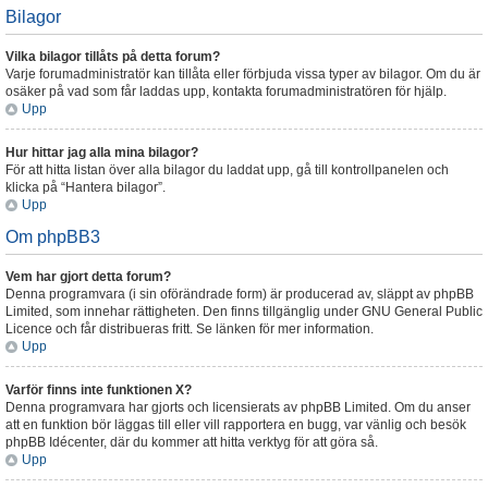
Bilagor
Vilka bilagor tillåts på detta forum?
Varje forumadministratör kan tillåta eller förbjuda vissa typer av bilagor. Om du är
osäker på vad som får laddas upp, kontakta forumadministratören för hjälp.
Upp
Hur hittar jag alla mina bilagor?
För att hitta listan över alla bilagor du laddat upp, gå till kontrollpanelen och
klicka på “Hantera bilagor”.
Upp
Om phpBB3
Vem har gjort detta forum?
Denna programvara (i sin oförändrade form) är producerad av, släppt av phpBB
Limited, som innehar rättigheten. Den finns tillgänglig under GNU General Public
Licence och får distribueras fritt. Se länken för mer information.
Upp
Varför finns inte funktionen X?
Denna programvara har gjorts och licensierats av phpBB Limited. Om du anser
att en funktion bör läggas till eller vill rapportera en bugg, var vänlig och besök
phpBB Idécenter, där du kommer att hitta verktyg för att göra så.
Upp