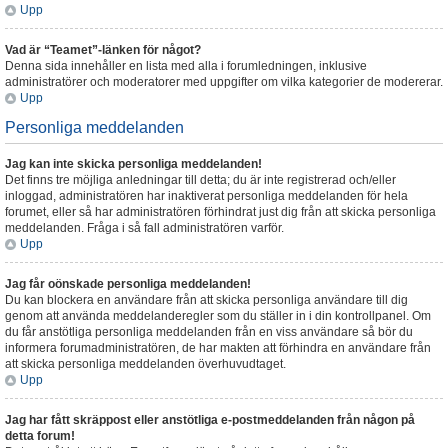
Upp
Vad är “Teamet”-länken för något?
Denna sida innehåller en lista med alla i forumledningen, inklusive
administratörer och moderatorer med uppgifter om vilka kategorier de modererar.
Upp
Personliga meddelanden
Jag kan inte skicka personliga meddelanden!
Det finns tre möjliga anledningar till detta; du är inte registrerad och/eller
inloggad, administratören har inaktiverat personliga meddelanden för hela
forumet, eller så har administratören förhindrat just dig från att skicka personliga
meddelanden. Fråga i så fall administratören varför.
Upp
Jag får oönskade personliga meddelanden!
Du kan blockera en användare från att skicka personliga användare till dig
genom att använda meddelanderegler som du ställer in i din kontrollpanel. Om
du får anstötliga personliga meddelanden från en viss användare så bör du
informera forumadministratören, de har makten att förhindra en användare från
att skicka personliga meddelanden överhuvudtaget.
Upp
Jag har fått skräppost eller anstötliga e-postmeddelanden från någon på
detta forum!