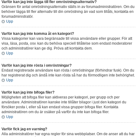
Varför kan jag inte lägga till fler omröstningsalternativ?
Gränsen för antal omröstningsalternativ ställs in av forumadministratören. Om du
behöver lägga till fler alternativ till din omröstning än vad som tillåts, kontakta en
forumadministratör.
Upp
Varför kan jag inte komma åt en kategori?
Vissa kategorier kan vara begränsade till vissa användare eller grupper. För att
visa, läsa, posta, osv. kan du behöva speciell tillåtelse som endast moderatorer
och administratörer kan ge dig. Pröva att kontakta dem.
Upp
Varför kan jag inte rösta i omröstningar?
Endast registrerade användare kan rösta i omröstningar (förhindrar fusk). Om du
har registrerat dig och ändå inte kan rösta så har du förmodligen inte behörighet.
Upp
Varför kan jag inte bifoga filer?
Möjligheten att bifoga filer kan aktiveras per kategori, per grupp och per
användare. Administratören kanske inte tillåter bilagor i just den kategori du
försöker posta i, eller så kan endast vissa grupper bifoga filer. Kontakta
administratören om du är osäker på varför du inte kan bifoga filer.
Upp
Varför fick jag en varning?
Alla administratörer har egna regler för sina webbplatser. Om de anser att du har