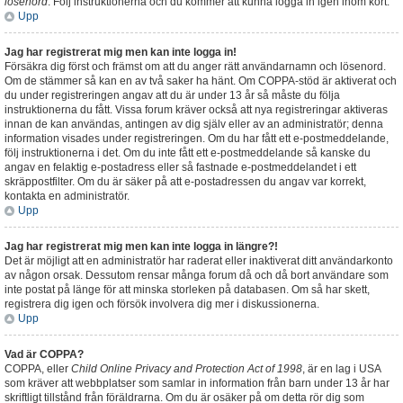
lösenord
. Följ instruktionerna och du kommer att kunna logga in igen inom kort.
Upp
Jag har registrerat mig men kan inte logga in!
Försäkra dig först och främst om att du anger rätt användarnamn och lösenord.
Om de stämmer så kan en av två saker ha hänt. Om COPPA-stöd är aktiverat och
du under registreringen angav att du är under 13 år så måste du följa
instruktionerna du fått. Vissa forum kräver också att nya registreringar aktiveras
innan de kan användas, antingen av dig själv eller av an administratör; denna
information visades under registreringen. Om du har fått ett e-postmeddelande,
följ instruktionerna i det. Om du inte fått ett e-postmeddelande så kanske du
angav en felaktig e-postadress eller så fastnade e-postmeddelandet i ett
skräppostfilter. Om du är säker på att e-postadressen du angav var korrekt,
kontakta en administratör.
Upp
Jag har registrerat mig men kan inte logga in längre?!
Det är möjligt att en administratör har raderat eller inaktiverat ditt användarkonto
av någon orsak. Dessutom rensar många forum då och då bort användare som
inte postat på länge för att minska storleken på databasen. Om så har skett,
registrera dig igen och försök involvera dig mer i diskussionerna.
Upp
Vad är COPPA?
COPPA, eller
Child Online Privacy and Protection Act of 1998
, är en lag i USA
som kräver att webbplatser som samlar in information från barn under 13 år har
skriftligt tillstånd från föräldrarna. Om du är osäker på om detta rör dig som