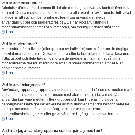
Vad är administratörer?
Administratörer är medlemmar tilldelade den högsta nivån av kontroll över hela
forumet. Dessa medlemmar kan kontrollera alla aspekter av forumets drift, vilket
inkluderar att ställa in behörigheter, bannlysa användare, skapa
användargrupper och moderatorer, osv. De har också fullständiga
moderationsbehörigheter i alla kategorier, om forumgrundaren tillåtit det.
Upp
Vad är moderatorer?
Moderatorer är individer (eller grupper av individer) som sköter om de dagliga
aktiviteterna på forumet. De kan redigera eller ta bort inlägg och låsa, låsa upp,
flytta, ta bort och dela trådar i de forum de modererar. I allmänhet så finns
moderatorerna där för att förhindra att användare kommer ifrån ämnet eller
postar anstötligt material.
Upp
Vad är användargrupper?
Användargrupper är grupper av medlemmar som delar in forumets medlemmar i
lätthanterliga sektioner som forumadministratörerna kan arbeta med. Varje
användar kan vara medlem i flera grupper och kan tilldelas individuella
behörigheter. Detta gör det enkelt för administratörer att ändra behörigheter för
många användare på samma gång, som till exempel att byta
moderationsbehörigheter eller ge användare tillgång till ett privat forum.
Upp
Var hittar jag användargrupperna och hur går jag med i en?