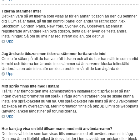
Tiderna stämmer inte!
Det kan vara så att tiderna som visas är för en annan tidszon än den du befinner
dig i. Om så är fallet, gå till din kontrollpanel och ändra till rätt tidszon, t.ex.
Stockholm, London, Paris, New York, Sydney, osv. Observera att endast
registrerade användare kan byta tidszon, detta gäller även de flesta andra
inställningar. Så om du inte har registrerat dig än, gör det nu!
Upp
Jag ändrade tidszon men tiderna stämmer fortfarande inte!
Om du är säker på att du har valt rätt tidszon och att du har har ställt in sommartid
korrekt och tiderna fortfarande inte stämmer så är serverns klocka felinställd.
Underrätta en administratör om detta problem så att de kan åtgärda det.
Upp
Mitt språk finns inte med i listan!
I så fall har förmodligen inte administratören installerat ditt språk eller så har
ingen översatt forumet till ditt språk. Fråga administratören om de skulle kunna
installera språkpaketet du vill ha. Om språkpaketet inte finns så är du välkommen
att skapa en ny översättning. Mer information finns på phpBB Limiteds webbplats
(använd länken längst ner på forumsidorna).
Upp
Hur kan jag visa en bild tillsammans med mitt användarnamn?
Det finns två bilder som kan visas tillsammans med ett användarnamn i inlägg.
Den ena är en titelbild, oftast är dessa bilder i form av stjärnor, prickar eller block