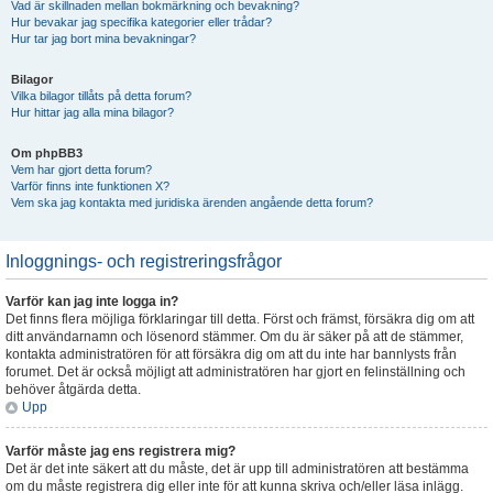
Vad är skillnaden mellan bokmärkning och bevakning?
Hur bevakar jag specifika kategorier eller trådar?
Hur tar jag bort mina bevakningar?
Bilagor
Vilka bilagor tillåts på detta forum?
Hur hittar jag alla mina bilagor?
Om phpBB3
Vem har gjort detta forum?
Varför finns inte funktionen X?
Vem ska jag kontakta med juridiska ärenden angående detta forum?
Inloggnings- och registreringsfrågor
Varför kan jag inte logga in?
Det finns flera möjliga förklaringar till detta. Först och främst, försäkra dig om att
ditt användarnamn och lösenord stämmer. Om du är säker på att de stämmer,
kontakta administratören för att försäkra dig om att du inte har bannlysts från
forumet. Det är också möjligt att administratören har gjort en felinställning och
behöver åtgärda detta.
Upp
Varför måste jag ens registrera mig?
Det är det inte säkert att du måste, det är upp till administratören att bestämma
om du måste registrera dig eller inte för att kunna skriva och/eller läsa inlägg.