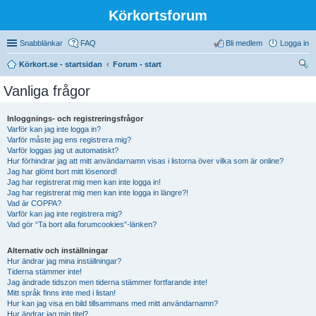
Körkortsforum
Snabblänkar
FAQ
Bli medlem
Logga in
Körkort.se - startsidan
Forum - start
ök
Vanliga frågor
Inloggnings- och registreringsfrågor
Varför kan jag inte logga in?
Varför måste jag ens registrera mig?
Varför loggas jag ut automatiskt?
Hur förhindrar jag att mitt användarnamn visas i listorna över vilka som är online?
Jag har glömt bort mitt lösenord!
Jag har registrerat mig men kan inte logga in!
Jag har registrerat mig men kan inte logga in längre?!
Vad är COPPA?
Varför kan jag inte registrera mig?
Vad gör “Ta bort alla forumcookies”-länken?
Alternativ och inställningar
Hur ändrar jag mina inställningar?
Tiderna stämmer inte!
Jag ändrade tidszon men tiderna stämmer fortfarande inte!
Mitt språk finns inte med i listan!
Hur kan jag visa en bild tillsammans med mitt användarnamn?
Hur ändrar jag min titel?