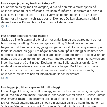
Hur skapar jag en ny tråd i en kategori?
För att skapa en ny tråd i en kategori, klicka på den relevanta knappen på
antingen kategori- eller trådsidan. Möjligen så måste du registrera dig innan du
kan skriva ett meddelande. En lista över vilka behörigheter som du har finns
längst ner på kategori- och trådsidorna. Exempel: Du kan skapa nya trådar i
denna kategori, Du kan bifoga filer i denna kategori, osv.
Upp
Hur ändrar och raderar jag inlägg?
Såvida du inte är administratör eller moderator kan du endast redigera och ta
bort dina egna inlägg. Du kan redigera ett inlägg (ibland bara under en
begränsad tid från det att inlägget gjorts) genom att klicka på
redigera
-knappen
för det relevanta inlägget. Om någon redan svarat på ditt inlägg så kommer det
att finnas en liten textrad under ditt inlägg efter att du redigerat det, som visar hur
många gånger och när du har redigerat inlägget. Detta kommer inte att visas om
ingen har svarat på ditt inlägg. Det kommer inte heller att visas om det är en
moderator eller administratör som redigerat inlägget. Dock kan de om de vill
lämna ett meddelande om vad de ändrat och varför. Observera att vanliga
användare inte kan ta bort ett inlägg om det redan besvarats.
Upp
Hur lägger jag till en signatur till mitt inlägg?
För att lägga till en signatur till ett inlägg måste du först skapa en signatur, detta
gör du via din kontrollpanel. När du väl skapat din signatur kan du kryssa i
Infoga
min signatur
-rutan i inläggsformuläret för att lägga till din signatur till ditt inlägg.
Du kan också automatiskt alltid infoga din signatur till alla dina inlägg genom att
ändra inställningarna i din profil (du kan fortfarande förhindra att signaturen