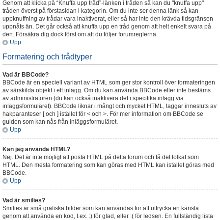
Genom att klicka på “Knuffa upp tråd”-länken i tråden så kan du "knuffa upp"
tråden överst på förstasidan i kategorin. Om du inte ser denna länk så kan
uppknuffning av trådar vara inaktiverat, eller så har inte den krävda tidsgränsen
uppnåts än. Det går också att knuffa upp en tråd genom att helt enkelt svara på
den. Försäkra dig dock först om att du följer forumreglerna.
Upp
Formatering och trådtyper
Vad är BBCode?
BBCode är en speciell variant av HTML som ger stor kontroll över formateringen
av särskilda objekt i ett inlägg. Om du kan använda BBCode eller inte bestäms
av administratören (du kan också inaktivera det i specifika inlägg via
inläggsformuläret). BBCode liknar i mångt och mycket HTML, taggar innesluts av
hakparanteser [ och ] istället för < och >. För mer information om BBCode se
guiden som kan nås från inläggsformuläret.
Upp
Kan jag använda HTML?
Nej. Det är inte möjligt att posta HTML på detta forum och få det tolkat som
HTML. Den mesta formatering som kan göras med HTML kan istället göras med
BBCode.
Upp
Vad är smilies?
Smilies är små grafiska bilder som kan användas för att uttrycka en känsla
genom att använda en kod, t.ex. :) för glad, eller :( för ledsen. En fullständig lista