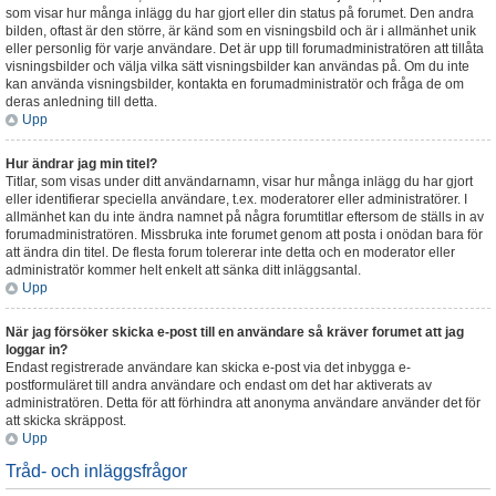
som visar hur många inlägg du har gjort eller din status på forumet. Den andra
bilden, oftast är den större, är känd som en visningsbild och är i allmänhet unik
eller personlig för varje användare. Det är upp till forumadministratören att tillåta
visningsbilder och välja vilka sätt visningsbilder kan användas på. Om du inte
kan använda visningsbilder, kontakta en forumadministratör och fråga de om
deras anledning till detta.
Upp
Hur ändrar jag min titel?
Titlar, som visas under ditt användarnamn, visar hur många inlägg du har gjort
eller identifierar speciella användare, t.ex. moderatorer eller administratörer. I
allmänhet kan du inte ändra namnet på några forumtitlar eftersom de ställs in av
forumadministratören. Missbruka inte forumet genom att posta i onödan bara för
att ändra din titel. De flesta forum tolererar inte detta och en moderator eller
administratör kommer helt enkelt att sänka ditt inläggsantal.
Upp
När jag försöker skicka e-post till en användare så kräver forumet att jag
loggar in?
Endast registrerade användare kan skicka e-post via det inbygga e-
postformuläret till andra användare och endast om det har aktiverats av
administratören. Detta för att förhindra att anonyma användare använder det för
att skicka skräppost.
Upp
Tråd- och inläggsfrågor