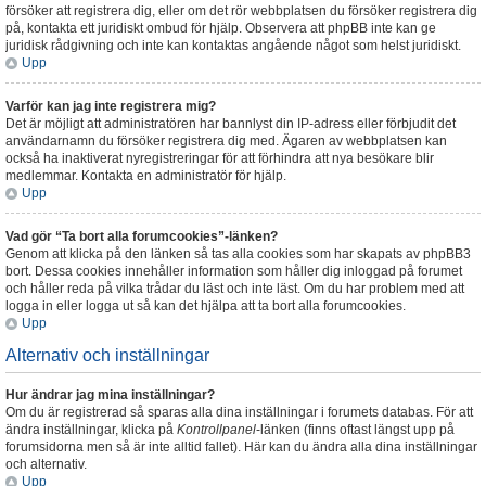
försöker att registrera dig, eller om det rör webbplatsen du försöker registrera dig
på, kontakta ett juridiskt ombud för hjälp. Observera att phpBB inte kan ge
juridisk rådgivning och inte kan kontaktas angående något som helst juridiskt.
Upp
Varför kan jag inte registrera mig?
Det är möjligt att administratören har bannlyst din IP-adress eller förbjudit det
användarnamn du försöker registrera dig med. Ägaren av webbplatsen kan
också ha inaktiverat nyregistreringar för att förhindra att nya besökare blir
medlemmar. Kontakta en administratör för hjälp.
Upp
Vad gör “Ta bort alla forumcookies”-länken?
Genom att klicka på den länken så tas alla cookies som har skapats av phpBB3
bort. Dessa cookies innehåller information som håller dig inloggad på forumet
och håller reda på vilka trådar du läst och inte läst. Om du har problem med att
logga in eller logga ut så kan det hjälpa att ta bort alla forumcookies.
Upp
Alternativ och inställningar
Hur ändrar jag mina inställningar?
Om du är registrerad så sparas alla dina inställningar i forumets databas. För att
ändra inställningar, klicka på
Kontrollpanel
-länken (finns oftast längst upp på
forumsidorna men så är inte alltid fallet). Här kan du ändra alla dina inställningar
och alternativ.
Upp