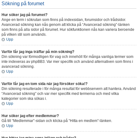
Sökning på forumet
Hur söker jag på forumet?
Ange en term i sökrutan som finns på indexsidan, forumsidor och trådsidor.
Avancerad sökning kan nås genom att klicka på “Avancerad sökning”-länken
som finns på alla sidor på forumet. Hur sökfunktionen nås kan variera beroende
på vilken stil som används.
Upp
Varför får jag inga träffar på min sökning?
Din sökning var förmodligen för vag och innehöll för många vanliga termer som
inte indexeras av phpBB3. Var mer specifik och använd alternativen som finns i
avancerad sökning.
Upp
Varför får jag en tom sida när jag försöker söka!?
Din sökning resulterade i för många resultat för webbservern att hantera. Använd
“Avancerad sökning” och var mer specifik med termerna och med vilka
kategorier som ska sökas i.
Upp
Hur söker jag efter medlemmar?
Gå till “Medlemmar”-sidan och klicka på “Hitta en medlem”-länken.
Upp