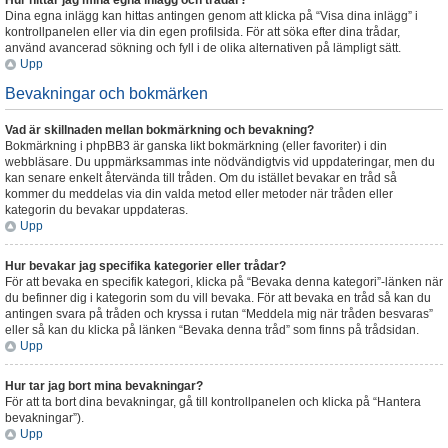
Hur hittar jag mina egna inlägg och trådar?
Dina egna inlägg kan hittas antingen genom att klicka på “Visa dina inlägg” i
kontrollpanelen eller via din egen profilsida. För att söka efter dina trådar,
använd avancerad sökning och fyll i de olika alternativen på lämpligt sätt.
Upp
Bevakningar och bokmärken
Vad är skillnaden mellan bokmärkning och bevakning?
Bokmärkning i phpBB3 är ganska likt bokmärkning (eller favoriter) i din
webbläsare. Du uppmärksammas inte nödvändigtvis vid uppdateringar, men du
kan senare enkelt återvända till tråden. Om du istället bevakar en tråd så
kommer du meddelas via din valda metod eller metoder när tråden eller
kategorin du bevakar uppdateras.
Upp
Hur bevakar jag specifika kategorier eller trådar?
För att bevaka en specifik kategori, klicka på “Bevaka denna kategori”-länken när
du befinner dig i kategorin som du vill bevaka. För att bevaka en tråd så kan du
antingen svara på tråden och kryssa i rutan “Meddela mig när tråden besvaras”
eller så kan du klicka på länken “Bevaka denna tråd” som finns på trådsidan.
Upp
Hur tar jag bort mina bevakningar?
För att ta bort dina bevakningar, gå till kontrollpanelen och klicka på “Hantera
bevakningar”).
Upp