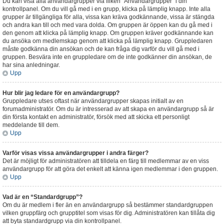
Du kan visa alla användargrupper via fliken “Användargrupper” i din
kontrollpanel. Om du vill gå med i en grupp, klicka på lämplig knapp. Inte alla
grupper är tillgängliga för alla, vissa kan kräva godkännande, vissa är stängda
och andra kan till och med vara dolda. Om gruppen är öppen kan du gå med i
den genom att klicka på lämplig knapp. Om gruppen kräver godkännande kan
du ansöka om medlemskap genom att klicka på lämplig knapp. Gruppledaren
måste godkänna din ansökan och de kan fråga dig varför du vill gå med i
gruppen. Besvära inte en gruppledare om de inte godkänner din ansökan, de
har sina anledningar.
Upp
Hur blir jag ledare för en användargrupp?
Gruppledare utses oftast när användargrupper skapas initialt av en
forumadministratör. Om du är intresserad av att skapa en användargrupp så är
din första kontakt en administratör, försök med att skicka ett personligt
meddelande till dem.
Upp
Varför visas vissa användargrupper i andra färger?
Det är möjligt för administratören att tilldela en färg till medlemmar av en viss
användargrupp för att göra det enkelt att känna igen medlemmar i den gruppen.
Upp
Vad är en “Standardgrupp”?
Om du är medlem i fler än en användargrupp så bestämmer standardgruppen
vilken gruppfärg och grupptitel som visas för dig. Administratören kan tillåta dig
att byta standardgrupp via din kontrollpanel.