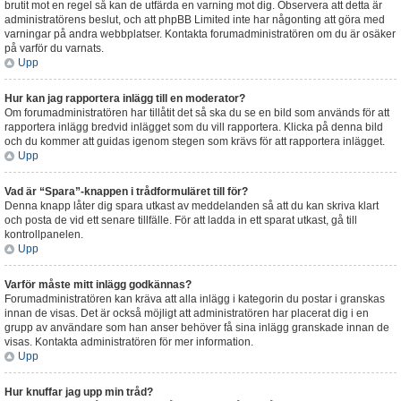
brutit mot en regel så kan de utfärda en varning mot dig. Observera att detta är
administratörens beslut, och att phpBB Limited inte har någonting att göra med
varningar på andra webbplatser. Kontakta forumadministratören om du är osäker
på varför du varnats.
Upp
Hur kan jag rapportera inlägg till en moderator?
Om forumadministratören har tillåtit det så ska du se en bild som används för att
rapportera inlägg bredvid inlägget som du vill rapportera. Klicka på denna bild
och du kommer att guidas igenom stegen som krävs för att rapportera inlägget.
Upp
Vad är “Spara”-knappen i trådformuläret till för?
Denna knapp låter dig spara utkast av meddelanden så att du kan skriva klart
och posta de vid ett senare tillfälle. För att ladda in ett sparat utkast, gå till
kontrollpanelen.
Upp
Varför måste mitt inlägg godkännas?
Forumadministratören kan kräva att alla inlägg i kategorin du postar i granskas
innan de visas. Det är också möjligt att administratören har placerat dig i en
grupp av användare som han anser behöver få sina inlägg granskade innan de
visas. Kontakta administratören för mer information.
Upp
Hur knuffar jag upp min tråd?