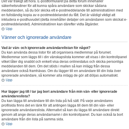
Det var tråkigt att höra. E-postformuläret på detta forum innehåller
säkerhetsrutiner för att kunna spåra användare som skickar sådana
meddelanden, så du bör skicka ett e-postmeddelande till administratören med
en fullständig kopia av e-postmeddelandet du fått. Det är väldigt viktigt att
inkludera e-posthuvudet (detta innehåller detaljer om användaren som skickat e-
postmeddelandet). Administratören kan därefter vidta åtgärder.
Upp
Vänner och ignorerade användare
Vad är vän- och ignorerade användarelistan för något?
Du kan använda dessa listor för att organisera medlemmar på forumet.
Medlemmar som läggs till i din vänskapslista kommer att visas i din kontrollpanel
vilket låter dig snabbt och enkelt visa deras onlinestatus och skicka personliga
meddelanden till dem. Om det stöds i mallen så kan inlägg från dessa
användare också framhävas. Om du lägger till en användare till din lista över
ignorerade användare, så kommer alla inlägg de gör att döljas automatiskt.
Upp
Hur lägger jag till / tar jag bort användare från min vän- eller ignorerade
användareslista?
Du kan lägga till användare till din lista på två sätt. På varje användares
profilsida finns det en länk för att antingen lägga till dem till din vän- eller
ignorerade användareslista. Alternativt så kan du lägga till användare direkt
genom att ange deras användarnamn i din kontrollpanel. Du kan också ta bort
användare från din lista på samma sida.
Upp