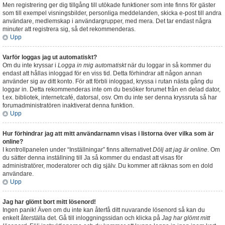
Men registrering ger dig tillgång till utökade funktioner som inte finns för gäster
som till exempel visningsbilder, personliga meddelanden, skicka e-post till andra
användare, medlemskap i användargrupper, med mera. Det tar endast några
minuter att registrera sig, så det rekommenderas.
Upp
Varför loggas jag ut automatiskt?
Om du inte kryssar i
Logga in mig automatiskt
när du loggar in så kommer du
endast att hållas inloggad för en viss tid. Detta förhindrar att någon annan
använder sig av ditt konto. För att förbli inloggad, kryssa i rutan nästa gång du
loggar in. Detta rekommenderas inte om du besöker forumet från en delad dator,
t.ex. bibliotek, internetcafé, datorsal, osv. Om du inte ser denna kryssruta så har
forumadministratören inaktiverat denna funktion.
Upp
Hur förhindrar jag att mitt användarnamn visas i listorna över vilka som är
online?
I kontrollpanelen under “Inställningar” finns alternativet
Dölj att jag är online
. Om
du sätter denna inställning till
Ja
så kommer du endast att visas för
administratörer, moderatorer och dig själv. Du kommer att räknas som en dold
användare.
Upp
Jag har glömt bort mitt lösenord!
Ingen panik! Även om du inte kan återfå ditt nuvarande lösenord så kan du
enkelt återställa det. Gå till inloggningssidan och klicka på
Jag har glömt mitt