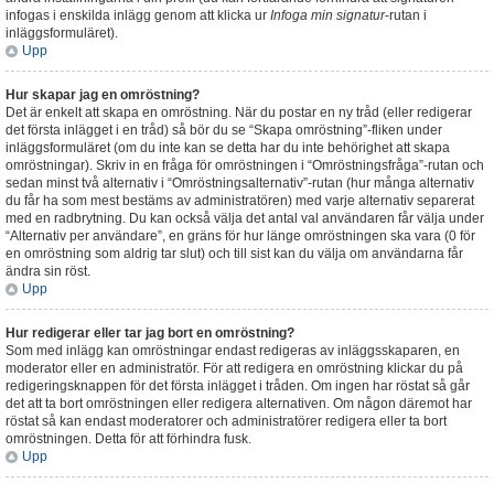
infogas i enskilda inlägg genom att klicka ur
Infoga min signatur
-rutan i
inläggsformuläret).
Upp
Hur skapar jag en omröstning?
Det är enkelt att skapa en omröstning. När du postar en ny tråd (eller redigerar
det första inlägget i en tråd) så bör du se “Skapa omröstning”-fliken under
inläggsformuläret (om du inte kan se detta har du inte behörighet att skapa
omröstningar). Skriv in en fråga för omröstningen i “Omröstningsfråga”-rutan och
sedan minst två alternativ i “Omröstningsalternativ”-rutan (hur många alternativ
du får ha som mest bestäms av administratören) med varje alternativ separerat
med en radbrytning. Du kan också välja det antal val användaren får välja under
“Alternativ per användare”, en gräns för hur länge omröstningen ska vara (0 för
en omröstning som aldrig tar slut) och till sist kan du välja om användarna får
ändra sin röst.
Upp
Hur redigerar eller tar jag bort en omröstning?
Som med inlägg kan omröstningar endast redigeras av inläggsskaparen, en
moderator eller en administratör. För att redigera en omröstning klickar du på
redigeringsknappen för det första inlägget i tråden. Om ingen har röstat så går
det att ta bort omröstningen eller redigera alternativen. Om någon däremot har
röstat så kan endast moderatorer och administratörer redigera eller ta bort
omröstningen. Detta för att förhindra fusk.
Upp