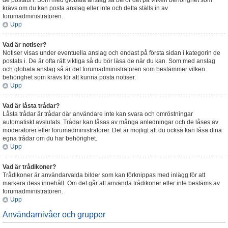
de postats i. Som med globala anslag så beror det på vilken behörighet som
krävs om du kan posta anslag eller inte och detta ställs in av
forumadministratören.
Upp
Vad är notiser?
Notiser visas under eventuella anslag och endast på första sidan i kategorin de
postats i. De är ofta rätt viktiga så du bör läsa de när du kan. Som med anslag
och globala anslag så är det forumadministratören som bestämmer vilken
behörighet som krävs för att kunna posta notiser.
Upp
Vad är låsta trådar?
Låsta trådar är trådar där användare inte kan svara och omröstningar
automatiskt avslutats. Trådar kan låsas av många anledningar och de låses av
moderatorer eller forumadministratörer. Det är möjligt att du också kan låsa dina
egna trådar om du har behörighet.
Upp
Vad är trådikoner?
Trådikoner är användarvalda bilder som kan förknippas med inlägg för att
markera dess innehåll. Om det går att använda trådikoner eller inte bestäms av
forumadministratören.
Upp
Användarnivåer och grupper