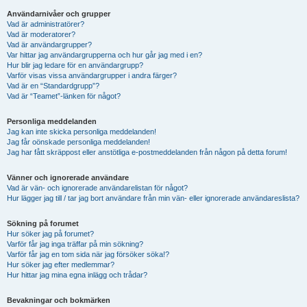
Användarnivåer och grupper
Vad är administratörer?
Vad är moderatorer?
Vad är användargrupper?
Var hittar jag användargrupperna och hur går jag med i en?
Hur blir jag ledare för en användargrupp?
Varför visas vissa användargrupper i andra färger?
Vad är en “Standardgrupp”?
Vad är “Teamet”-länken för något?
Personliga meddelanden
Jag kan inte skicka personliga meddelanden!
Jag får oönskade personliga meddelanden!
Jag har fått skräppost eller anstötliga e-postmeddelanden från någon på detta forum!
Vänner och ignorerade användare
Vad är vän- och ignorerade användarelistan för något?
Hur lägger jag till / tar jag bort användare från min vän- eller ignorerade användareslista?
Sökning på forumet
Hur söker jag på forumet?
Varför får jag inga träffar på min sökning?
Varför får jag en tom sida när jag försöker söka!?
Hur söker jag efter medlemmar?
Hur hittar jag mina egna inlägg och trådar?
Bevakningar och bokmärken