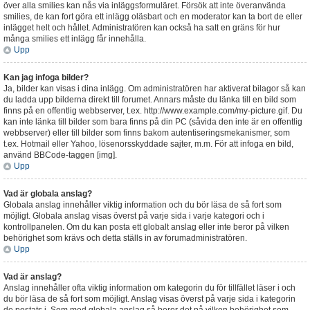
över alla smilies kan nås via inläggsformuläret. Försök att inte överanvända
smilies, de kan fort göra ett inlägg oläsbart och en moderator kan ta bort de eller
inlägget helt och hållet. Administratören kan också ha satt en gräns för hur
många smilies ett inlägg får innehålla.
Upp
Kan jag infoga bilder?
Ja, bilder kan visas i dina inlägg. Om administratören har aktiverat bilagor så kan
du ladda upp bilderna direkt till forumet. Annars måste du länka till en bild som
finns på en offentlig webbserver, t.ex. http://www.example.com/my-picture.gif. Du
kan inte länka till bilder som bara finns på din PC (såvida den inte är en offentlig
webbserver) eller till bilder som finns bakom autentiseringsmekanismer, som
t.ex. Hotmail eller Yahoo, lösenorsskyddade sajter, m.m. För att infoga en bild,
använd BBCode-taggen [img].
Upp
Vad är globala anslag?
Globala anslag innehåller viktig information och du bör läsa de så fort som
möjligt. Globala anslag visas överst på varje sida i varje kategori och i
kontrollpanelen. Om du kan posta ett globalt anslag eller inte beror på vilken
behörighet som krävs och detta ställs in av forumadministratören.
Upp
Vad är anslag?
Anslag innehåller ofta viktig information om kategorin du för tillfället läser i och
du bör läsa de så fort som möjligt. Anslag visas överst på varje sida i kategorin