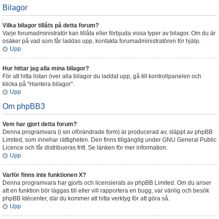
Bilagor
Vilka bilagor tillåts på detta forum?
Varje forumadministratör kan tillåta eller förbjuda vissa typer av bilagor. Om du är
osäker på vad som får laddas upp, kontakta forumadministratören för hjälp.
Upp
Hur hittar jag alla mina bilagor?
För att hitta listan över alla bilagor du laddat upp, gå till kontrollpanelen och
klicka på “Hantera bilagor”.
Upp
Om phpBB3
Vem har gjort detta forum?
Denna programvara (i sin oförändrade form) är producerad av, släppt av phpBB
Limited, som innehar rättigheten. Den finns tillgänglig under GNU General Public
Licence och får distribueras fritt. Se länken för mer information.
Upp
Varför finns inte funktionen X?
Denna programvara har gjorts och licensierats av phpBB Limited. Om du anser
att en funktion bör läggas till eller vill rapportera en bugg, var vänlig och besök
phpBB Idécenter, där du kommer att hitta verktyg för att göra så.
Upp