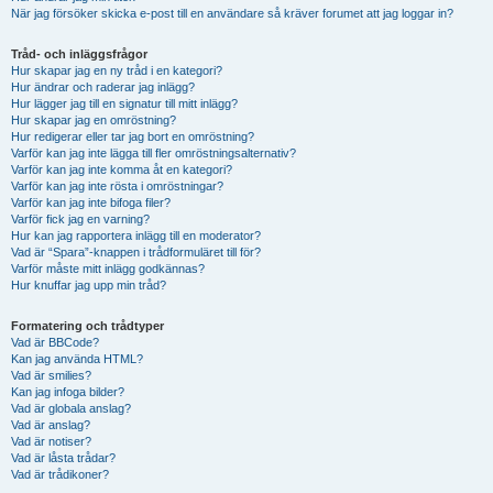
När jag försöker skicka e-post till en användare så kräver forumet att jag loggar in?
Tråd- och inläggsfrågor
Hur skapar jag en ny tråd i en kategori?
Hur ändrar och raderar jag inlägg?
Hur lägger jag till en signatur till mitt inlägg?
Hur skapar jag en omröstning?
Hur redigerar eller tar jag bort en omröstning?
Varför kan jag inte lägga till fler omröstningsalternativ?
Varför kan jag inte komma åt en kategori?
Varför kan jag inte rösta i omröstningar?
Varför kan jag inte bifoga filer?
Varför fick jag en varning?
Hur kan jag rapportera inlägg till en moderator?
Vad är “Spara”-knappen i trådformuläret till för?
Varför måste mitt inlägg godkännas?
Hur knuffar jag upp min tråd?
Formatering och trådtyper
Vad är BBCode?
Kan jag använda HTML?
Vad är smilies?
Kan jag infoga bilder?
Vad är globala anslag?
Vad är anslag?
Vad är notiser?
Vad är låsta trådar?
Vad är trådikoner?