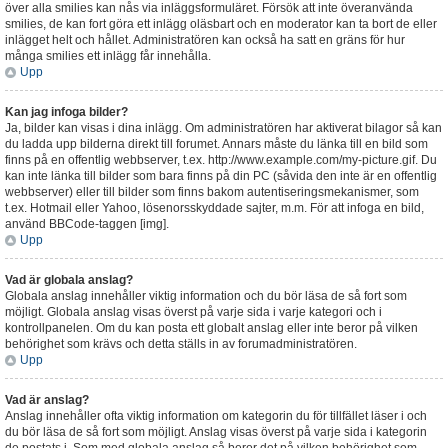
över alla smilies kan nås via inläggsformuläret. Försök att inte överanvända
smilies, de kan fort göra ett inlägg oläsbart och en moderator kan ta bort de eller
inlägget helt och hållet. Administratören kan också ha satt en gräns för hur
många smilies ett inlägg får innehålla.
Upp
Kan jag infoga bilder?
Ja, bilder kan visas i dina inlägg. Om administratören har aktiverat bilagor så kan
du ladda upp bilderna direkt till forumet. Annars måste du länka till en bild som
finns på en offentlig webbserver, t.ex. http://www.example.com/my-picture.gif. Du
kan inte länka till bilder som bara finns på din PC (såvida den inte är en offentlig
webbserver) eller till bilder som finns bakom autentiseringsmekanismer, som
t.ex. Hotmail eller Yahoo, lösenorsskyddade sajter, m.m. För att infoga en bild,
använd BBCode-taggen [img].
Upp
Vad är globala anslag?
Globala anslag innehåller viktig information och du bör läsa de så fort som
möjligt. Globala anslag visas överst på varje sida i varje kategori och i
kontrollpanelen. Om du kan posta ett globalt anslag eller inte beror på vilken
behörighet som krävs och detta ställs in av forumadministratören.
Upp
Vad är anslag?
Anslag innehåller ofta viktig information om kategorin du för tillfället läser i och
du bör läsa de så fort som möjligt. Anslag visas överst på varje sida i kategorin