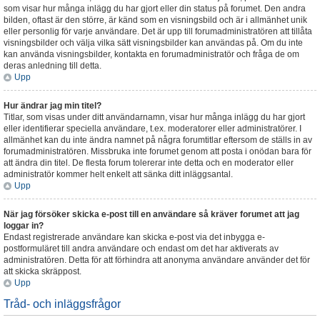
som visar hur många inlägg du har gjort eller din status på forumet. Den andra
bilden, oftast är den större, är känd som en visningsbild och är i allmänhet unik
eller personlig för varje användare. Det är upp till forumadministratören att tillåta
visningsbilder och välja vilka sätt visningsbilder kan användas på. Om du inte
kan använda visningsbilder, kontakta en forumadministratör och fråga de om
deras anledning till detta.
Upp
Hur ändrar jag min titel?
Titlar, som visas under ditt användarnamn, visar hur många inlägg du har gjort
eller identifierar speciella användare, t.ex. moderatorer eller administratörer. I
allmänhet kan du inte ändra namnet på några forumtitlar eftersom de ställs in av
forumadministratören. Missbruka inte forumet genom att posta i onödan bara för
att ändra din titel. De flesta forum tolererar inte detta och en moderator eller
administratör kommer helt enkelt att sänka ditt inläggsantal.
Upp
När jag försöker skicka e-post till en användare så kräver forumet att jag
loggar in?
Endast registrerade användare kan skicka e-post via det inbygga e-
postformuläret till andra användare och endast om det har aktiverats av
administratören. Detta för att förhindra att anonyma användare använder det för
att skicka skräppost.
Upp
Tråd- och inläggsfrågor