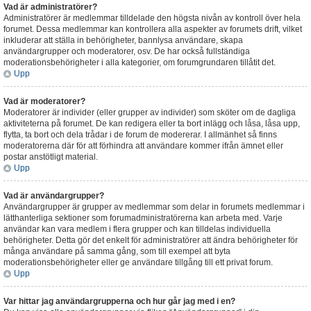
Vad är administratörer?
Administratörer är medlemmar tilldelade den högsta nivån av kontroll över hela
forumet. Dessa medlemmar kan kontrollera alla aspekter av forumets drift, vilket
inkluderar att ställa in behörigheter, bannlysa användare, skapa
användargrupper och moderatorer, osv. De har också fullständiga
moderationsbehörigheter i alla kategorier, om forumgrundaren tillåtit det.
Upp
Vad är moderatorer?
Moderatorer är individer (eller grupper av individer) som sköter om de dagliga
aktiviteterna på forumet. De kan redigera eller ta bort inlägg och låsa, låsa upp,
flytta, ta bort och dela trådar i de forum de modererar. I allmänhet så finns
moderatorerna där för att förhindra att användare kommer ifrån ämnet eller
postar anstötligt material.
Upp
Vad är användargrupper?
Användargrupper är grupper av medlemmar som delar in forumets medlemmar i
lätthanterliga sektioner som forumadministratörerna kan arbeta med. Varje
användar kan vara medlem i flera grupper och kan tilldelas individuella
behörigheter. Detta gör det enkelt för administratörer att ändra behörigheter för
många användare på samma gång, som till exempel att byta
moderationsbehörigheter eller ge användare tillgång till ett privat forum.
Upp
Var hittar jag användargrupperna och hur går jag med i en?