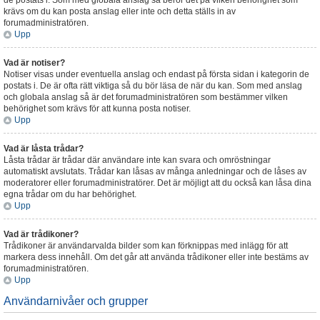
de postats i. Som med globala anslag så beror det på vilken behörighet som
krävs om du kan posta anslag eller inte och detta ställs in av
forumadministratören.
Upp
Vad är notiser?
Notiser visas under eventuella anslag och endast på första sidan i kategorin de
postats i. De är ofta rätt viktiga så du bör läsa de när du kan. Som med anslag
och globala anslag så är det forumadministratören som bestämmer vilken
behörighet som krävs för att kunna posta notiser.
Upp
Vad är låsta trådar?
Låsta trådar är trådar där användare inte kan svara och omröstningar
automatiskt avslutats. Trådar kan låsas av många anledningar och de låses av
moderatorer eller forumadministratörer. Det är möjligt att du också kan låsa dina
egna trådar om du har behörighet.
Upp
Vad är trådikoner?
Trådikoner är användarvalda bilder som kan förknippas med inlägg för att
markera dess innehåll. Om det går att använda trådikoner eller inte bestäms av
forumadministratören.
Upp
Användarnivåer och grupper