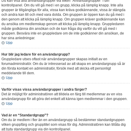
Du kan visa alla användargrupper via fliken “Användargrupper” i din
kontrollpanel. Om du vill gå med i en grupp, klicka på lämplig knapp. Inte alla
grupper är tillgängliga för alla, vissa kan kräva godkännande, vissa är stängda
och andra kan till och med vara dolda. Om gruppen är öppen kan du gå med i
den genom att klicka på lämplig knapp. Om gruppen kräver godkännande kan
du ansöka om medlemskap genom att klicka på lämplig knapp. Gruppledaren
måste godkänna din ansökan och de kan fråga dig varför du vill gå med i
gruppen. Besvära inte en gruppledare om de inte godkänner din ansökan, de
har sina anledningar.
Upp
Hur blir jag ledare för en användargrupp?
Gruppledare utses oftast när användargrupper skapas initialt av en
forumadministratör. Om du är intresserad av att skapa en användargrupp så är
din första kontakt en administratör, försök med att skicka ett personligt
meddelande till dem.
Upp
Varför visas vissa användargrupper i andra färger?
Det är möjligt för administratören att tilldela en färg till medlemmar av en viss
användargrupp för att göra det enkelt att känna igen medlemmar i den gruppen.
Upp
Vad är en “Standardgrupp”?
Om du är medlem i fler än en användargrupp så bestämmer standardgruppen
vilken gruppfärg och grupptitel som visas för dig. Administratören kan tillåta dig
att byta standardgrupp via din kontrollpanel.