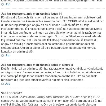
lösenord
. Följ instruktionerna och du kommer att kunna logga in igen inom kort.
Upp
Jag har registrerat mig men kan inte logga in!
Försäkra dig först och främst om att du anger rätt användarnamn och lösenord.
Om de stämmer så kan en av två saker ha hänt. Om COPPA-stöd är aktiverat och
du under registreringen angav att du är under 13 år så måste du följa
instruktionerna du fått. Vissa forum kräver också att nya registreringar aktiveras
innan de kan användas, antingen av dig själv eller av an administratör; denna
information visades under registreringen. Om du har fått ett e-postmeddelande,
följ instruktionerna i det. Om du inte fått ett e-postmeddelande så kanske du
angav en felaktig e-postadress eller så fastnade e-postmeddelandet i ett
skräppostfilter. Om du är säker på att e-postadressen du angav var korrekt,
kontakta en administratör.
Upp
Jag har registrerat mig men kan inte logga in längre?!
Det är möjligt att en administratör har raderat eller inaktiverat ditt användarkonto
av någon orsak. Dessutom rensar många forum då och då bort användare som
inte postat på länge för att minska storleken på databasen. Om så har skett,
registrera dig igen och försök involvera dig mer i diskussionerna.
Upp
Vad är COPPA?
COPPA, eller
Child Online Privacy and Protection Act of 1998
, är en lag i USA
som kräver att webbplatser som samlar in information från barn under 13 år har
skriftligt tillstånd från föräldrarna. Om du är osäker på om detta rör dig som