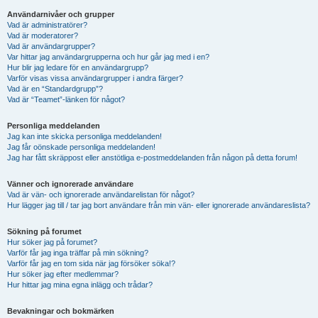
Användarnivåer och grupper
Vad är administratörer?
Vad är moderatorer?
Vad är användargrupper?
Var hittar jag användargrupperna och hur går jag med i en?
Hur blir jag ledare för en användargrupp?
Varför visas vissa användargrupper i andra färger?
Vad är en “Standardgrupp”?
Vad är “Teamet”-länken för något?
Personliga meddelanden
Jag kan inte skicka personliga meddelanden!
Jag får oönskade personliga meddelanden!
Jag har fått skräppost eller anstötliga e-postmeddelanden från någon på detta forum!
Vänner och ignorerade användare
Vad är vän- och ignorerade användarelistan för något?
Hur lägger jag till / tar jag bort användare från min vän- eller ignorerade användareslista?
Sökning på forumet
Hur söker jag på forumet?
Varför får jag inga träffar på min sökning?
Varför får jag en tom sida när jag försöker söka!?
Hur söker jag efter medlemmar?
Hur hittar jag mina egna inlägg och trådar?
Bevakningar och bokmärken