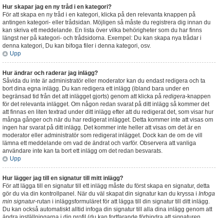
Hur skapar jag en ny tråd i en kategori?
För att skapa en ny tråd i en kategori, klicka på den relevanta knappen på
antingen kategori- eller trådsidan. Möjligen så måste du registrera dig innan du
kan skriva ett meddelande. En lista över vilka behörigheter som du har finns
längst ner på kategori- och trådsidorna. Exempel: Du kan skapa nya trådar i
denna kategori, Du kan bifoga filer i denna kategori, osv.
Upp
Hur ändrar och raderar jag inlägg?
Såvida du inte är administratör eller moderator kan du endast redigera och ta
bort dina egna inlägg. Du kan redigera ett inlägg (ibland bara under en
begränsad tid från det att inlägget gjorts) genom att klicka på
redigera
-knappen
för det relevanta inlägget. Om någon redan svarat på ditt inlägg så kommer det
att finnas en liten textrad under ditt inlägg efter att du redigerat det, som visar hur
många gånger och när du har redigerat inlägget. Detta kommer inte att visas om
ingen har svarat på ditt inlägg. Det kommer inte heller att visas om det är en
moderator eller administratör som redigerat inlägget. Dock kan de om de vill
lämna ett meddelande om vad de ändrat och varför. Observera att vanliga
användare inte kan ta bort ett inlägg om det redan besvarats.
Upp
Hur lägger jag till en signatur till mitt inlägg?
För att lägga till en signatur till ett inlägg måste du först skapa en signatur, detta
gör du via din kontrollpanel. När du väl skapat din signatur kan du kryssa i
Infoga
min signatur
-rutan i inläggsformuläret för att lägga till din signatur till ditt inlägg.
Du kan också automatiskt alltid infoga din signatur till alla dina inlägg genom att
ändra inställningarna i din profil (du kan fortfarande förhindra att signaturen