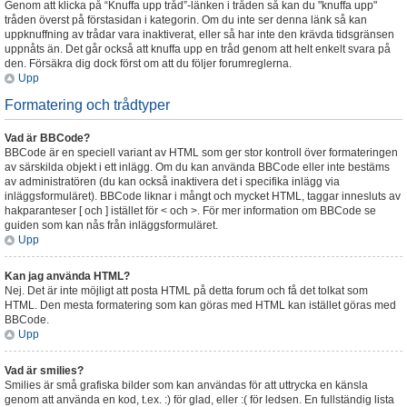
Genom att klicka på “Knuffa upp tråd”-länken i tråden så kan du "knuffa upp"
tråden överst på förstasidan i kategorin. Om du inte ser denna länk så kan
uppknuffning av trådar vara inaktiverat, eller så har inte den krävda tidsgränsen
uppnåts än. Det går också att knuffa upp en tråd genom att helt enkelt svara på
den. Försäkra dig dock först om att du följer forumreglerna.
Upp
Formatering och trådtyper
Vad är BBCode?
BBCode är en speciell variant av HTML som ger stor kontroll över formateringen
av särskilda objekt i ett inlägg. Om du kan använda BBCode eller inte bestäms
av administratören (du kan också inaktivera det i specifika inlägg via
inläggsformuläret). BBCode liknar i mångt och mycket HTML, taggar innesluts av
hakparanteser [ och ] istället för < och >. För mer information om BBCode se
guiden som kan nås från inläggsformuläret.
Upp
Kan jag använda HTML?
Nej. Det är inte möjligt att posta HTML på detta forum och få det tolkat som
HTML. Den mesta formatering som kan göras med HTML kan istället göras med
BBCode.
Upp
Vad är smilies?
Smilies är små grafiska bilder som kan användas för att uttrycka en känsla
genom att använda en kod, t.ex. :) för glad, eller :( för ledsen. En fullständig lista