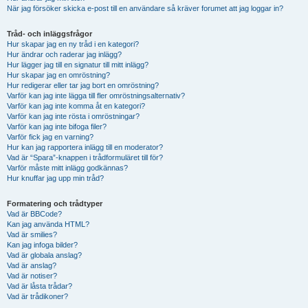
När jag försöker skicka e-post till en användare så kräver forumet att jag loggar in?
Tråd- och inläggsfrågor
Hur skapar jag en ny tråd i en kategori?
Hur ändrar och raderar jag inlägg?
Hur lägger jag till en signatur till mitt inlägg?
Hur skapar jag en omröstning?
Hur redigerar eller tar jag bort en omröstning?
Varför kan jag inte lägga till fler omröstningsalternativ?
Varför kan jag inte komma åt en kategori?
Varför kan jag inte rösta i omröstningar?
Varför kan jag inte bifoga filer?
Varför fick jag en varning?
Hur kan jag rapportera inlägg till en moderator?
Vad är “Spara”-knappen i trådformuläret till för?
Varför måste mitt inlägg godkännas?
Hur knuffar jag upp min tråd?
Formatering och trådtyper
Vad är BBCode?
Kan jag använda HTML?
Vad är smilies?
Kan jag infoga bilder?
Vad är globala anslag?
Vad är anslag?
Vad är notiser?
Vad är låsta trådar?
Vad är trådikoner?