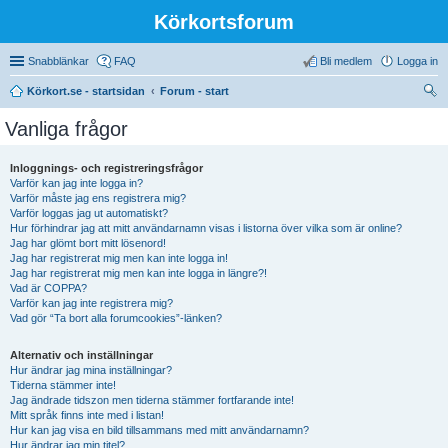
Körkortsforum
Snabblänkar
FAQ
Bli medlem
Logga in
Körkort.se - startsidan
Forum - start
ök
Vanliga frågor
Inloggnings- och registreringsfrågor
Varför kan jag inte logga in?
Varför måste jag ens registrera mig?
Varför loggas jag ut automatiskt?
Hur förhindrar jag att mitt användarnamn visas i listorna över vilka som är online?
Jag har glömt bort mitt lösenord!
Jag har registrerat mig men kan inte logga in!
Jag har registrerat mig men kan inte logga in längre?!
Vad är COPPA?
Varför kan jag inte registrera mig?
Vad gör “Ta bort alla forumcookies”-länken?
Alternativ och inställningar
Hur ändrar jag mina inställningar?
Tiderna stämmer inte!
Jag ändrade tidszon men tiderna stämmer fortfarande inte!
Mitt språk finns inte med i listan!
Hur kan jag visa en bild tillsammans med mitt användarnamn?
Hur ändrar jag min titel?