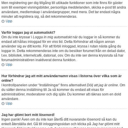
Men registrering ger dig tillgång till utökade funktioner som inte finns för gäster
som till exempel visningsbilder, personliga meddelanden, skicka e-post till andra
användare, medlemskap i användargrupper, med mera. Det tar endast några
minuter att registrera sig, så det rekommenderas.
Upp
Varför loggas jag ut automatiskt?
Om du inte kryssar i
Logga in mig automatiskt
när du loggar in så kommer du
endast att hållas inloggad för en viss tid. Detta förhindrar att någon annan
använder sig av ditt konto. För att förbli inloggad, kryssa i rutan nästa gång du
loggar in. Detta rekommenderas inte om du besöker forumet från en delad dator,
t.ex. bibliotek, internetcafé, datorsal, osv. Om du inte ser denna kryssruta så har
forumadministratören inaktiverat denna funktion.
Upp
Hur förhindrar jag att mitt användarnamn visas i listorna över vilka som är
online?
I kontrollpanelen under “Inställningar” finns alternativet
Dölj att jag är online
. Om
du sätter denna inställning till
Ja
så kommer du endast att visas för
administratörer, moderatorer och dig själv. Du kommer att räknas som en dold
användare.
Upp
Jag har glömt bort mitt lösenord!
Ingen panik! Även om du inte kan återfå ditt nuvarande lösenord så kan du
enkelt återställa det. Gå till inloggningssidan och klicka på
Jag har glömt mitt