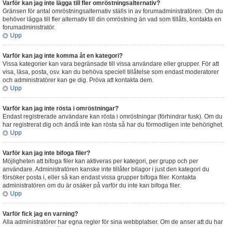
Varför kan jag inte lägga till fler omröstningsalternativ?
Gränsen för antal omröstningsalternativ ställs in av forumadministratören. Om du
behöver lägga till fler alternativ till din omröstning än vad som tillåts, kontakta en
forumadministratör.
Upp
Varför kan jag inte komma åt en kategori?
Vissa kategorier kan vara begränsade till vissa användare eller grupper. För att
visa, läsa, posta, osv. kan du behöva speciell tillåtelse som endast moderatorer
och administratörer kan ge dig. Pröva att kontakta dem.
Upp
Varför kan jag inte rösta i omröstningar?
Endast registrerade användare kan rösta i omröstningar (förhindrar fusk). Om du
har registrerat dig och ändå inte kan rösta så har du förmodligen inte behörighet.
Upp
Varför kan jag inte bifoga filer?
Möjligheten att bifoga filer kan aktiveras per kategori, per grupp och per
användare. Administratören kanske inte tillåter bilagor i just den kategori du
försöker posta i, eller så kan endast vissa grupper bifoga filer. Kontakta
administratören om du är osäker på varför du inte kan bifoga filer.
Upp
Varför fick jag en varning?
Alla administratörer har egna regler för sina webbplatser. Om de anser att du har