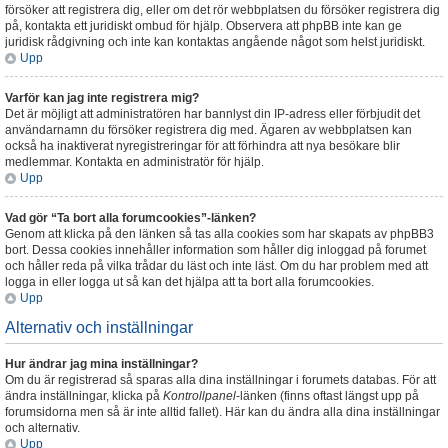
försöker att registrera dig, eller om det rör webbplatsen du försöker registrera dig
på, kontakta ett juridiskt ombud för hjälp. Observera att phpBB inte kan ge
juridisk rådgivning och inte kan kontaktas angående något som helst juridiskt.
Upp
Varför kan jag inte registrera mig?
Det är möjligt att administratören har bannlyst din IP-adress eller förbjudit det
användarnamn du försöker registrera dig med. Ägaren av webbplatsen kan
också ha inaktiverat nyregistreringar för att förhindra att nya besökare blir
medlemmar. Kontakta en administratör för hjälp.
Upp
Vad gör “Ta bort alla forumcookies”-länken?
Genom att klicka på den länken så tas alla cookies som har skapats av phpBB3
bort. Dessa cookies innehåller information som håller dig inloggad på forumet
och håller reda på vilka trådar du läst och inte läst. Om du har problem med att
logga in eller logga ut så kan det hjälpa att ta bort alla forumcookies.
Upp
Alternativ och inställningar
Hur ändrar jag mina inställningar?
Om du är registrerad så sparas alla dina inställningar i forumets databas. För att
ändra inställningar, klicka på
Kontrollpanel
-länken (finns oftast längst upp på
forumsidorna men så är inte alltid fallet). Här kan du ändra alla dina inställningar
och alternativ.
Upp