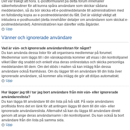
Det var tråkigt att höra. E-postformuläret på detta forum innehåller
säkerhetsrutiner för att kunna spåra användare som skickar sådana
meddelanden, så du bör skicka ett e-postmeddelande till administratören med
en fullständig kopia av e-postmeddelandet du fått. Det är väldigt viktigt att
inkludera e-posthuvudet (detta innehåller detaljer om användaren som skickat e-
postmeddelandet). Administratören kan därefter vidta åtgärder.
Upp
Vänner och ignorerade användare
Vad är vän- och ignorerade användarelistan för något?
Du kan använda dessa listor för att organisera medlemmar på forumet.
Medlemmar som läggs till i din vänskapslista kommer att visas i din kontrollpanel
vilket låter dig snabbt och enkelt visa deras onlinestatus och skicka personliga
meddelanden till dem. Om det stöds i mallen så kan inlägg från dessa
användare också framhävas. Om du lägger till en användare till din lista över
ignorerade användare, så kommer alla inlägg de gör att döljas automatiskt.
Upp
Hur lägger jag till / tar jag bort användare från min vän- eller ignorerade
användareslista?
Du kan lägga till användare till din lista på två sätt. På varje användares
profilsida finns det en länk för att antingen lägga till dem till din vän- eller
ignorerade användareslista. Alternativt så kan du lägga till användare direkt
genom att ange deras användarnamn i din kontrollpanel. Du kan också ta bort
användare från din lista på samma sida.
Upp