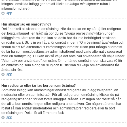
infogas i enskilda inlägg genom att klicka ur
Infoga min signatur
-rutan i
inläggsformuläret).
Upp
Hur skapar jag en omröstning?
Det är enkelt att skapa en omröstning. När du postar en ny tråd (eller redigerar
det första inlägget i en tråd) så bör du se “Skapa omröstning”-fliken under
inläggsformuläret (om du inte kan se detta har du inte behörighet att skapa
omröstningar). Skriv in en fråga för omröstningen i “Omröstningsfråga”-rutan och
sedan minst två alternativ i “Omröstningsalternativ”-rutan (hur många alternativ
du får ha som mest bestäms av administratören) med varje alternativ separerat
med en radbrytning. Du kan också välja det antal val användaren får välja under
“Alternativ per användare”, en gräns för hur länge omröstningen ska vara (0 för
en omröstning som aldrig tar slut) och till sist kan du välja om användarna får
ändra sin röst.
Upp
Hur redigerar eller tar jag bort en omröstning?
Som med inlägg kan omröstningar endast redigeras av inläggsskaparen, en
moderator eller en administratör. För att redigera en omröstning klickar du på
redigeringsknappen för det första inlägget i tråden. Om ingen har röstat så går
det att ta bort omröstningen eller redigera alternativen. Om någon däremot har
röstat så kan endast moderatorer och administratörer redigera eller ta bort
omröstningen. Detta för att förhindra fusk.
Upp