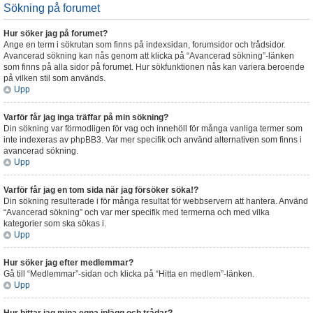
Sökning på forumet
Hur söker jag på forumet?
Ange en term i sökrutan som finns på indexsidan, forumsidor och trådsidor.
Avancerad sökning kan nås genom att klicka på “Avancerad sökning”-länken
som finns på alla sidor på forumet. Hur sökfunktionen nås kan variera beroende
på vilken stil som används.
Upp
Varför får jag inga träffar på min sökning?
Din sökning var förmodligen för vag och innehöll för många vanliga termer som
inte indexeras av phpBB3. Var mer specifik och använd alternativen som finns i
avancerad sökning.
Upp
Varför får jag en tom sida när jag försöker söka!?
Din sökning resulterade i för många resultat för webbservern att hantera. Använd
“Avancerad sökning” och var mer specifik med termerna och med vilka
kategorier som ska sökas i.
Upp
Hur söker jag efter medlemmar?
Gå till “Medlemmar”-sidan och klicka på “Hitta en medlem”-länken.
Upp