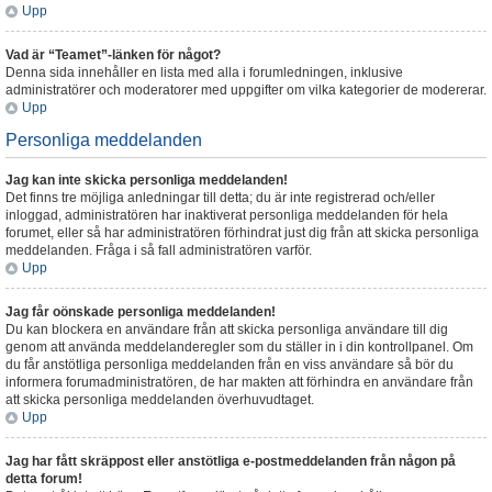
Upp
Vad är “Teamet”-länken för något?
Denna sida innehåller en lista med alla i forumledningen, inklusive
administratörer och moderatorer med uppgifter om vilka kategorier de modererar.
Upp
Personliga meddelanden
Jag kan inte skicka personliga meddelanden!
Det finns tre möjliga anledningar till detta; du är inte registrerad och/eller
inloggad, administratören har inaktiverat personliga meddelanden för hela
forumet, eller så har administratören förhindrat just dig från att skicka personliga
meddelanden. Fråga i så fall administratören varför.
Upp
Jag får oönskade personliga meddelanden!
Du kan blockera en användare från att skicka personliga användare till dig
genom att använda meddelanderegler som du ställer in i din kontrollpanel. Om
du får anstötliga personliga meddelanden från en viss användare så bör du
informera forumadministratören, de har makten att förhindra en användare från
att skicka personliga meddelanden överhuvudtaget.
Upp
Jag har fått skräppost eller anstötliga e-postmeddelanden från någon på
detta forum!