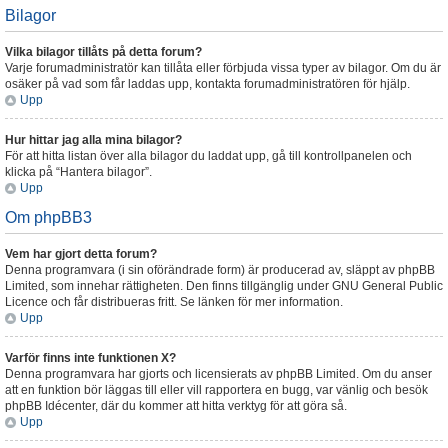
Bilagor
Vilka bilagor tillåts på detta forum?
Varje forumadministratör kan tillåta eller förbjuda vissa typer av bilagor. Om du är
osäker på vad som får laddas upp, kontakta forumadministratören för hjälp.
Upp
Hur hittar jag alla mina bilagor?
För att hitta listan över alla bilagor du laddat upp, gå till kontrollpanelen och
klicka på “Hantera bilagor”.
Upp
Om phpBB3
Vem har gjort detta forum?
Denna programvara (i sin oförändrade form) är producerad av, släppt av phpBB
Limited, som innehar rättigheten. Den finns tillgänglig under GNU General Public
Licence och får distribueras fritt. Se länken för mer information.
Upp
Varför finns inte funktionen X?
Denna programvara har gjorts och licensierats av phpBB Limited. Om du anser
att en funktion bör läggas till eller vill rapportera en bugg, var vänlig och besök
phpBB Idécenter, där du kommer att hitta verktyg för att göra så.
Upp