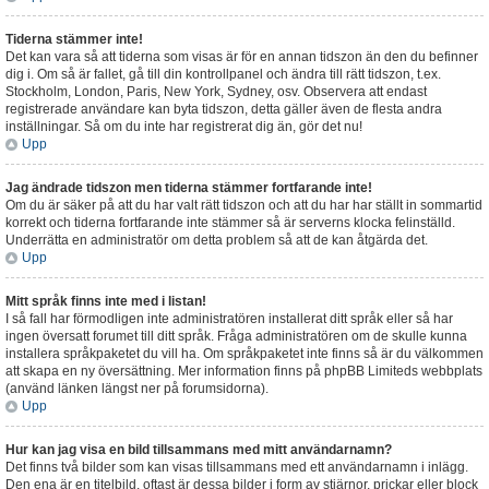
Tiderna stämmer inte!
Det kan vara så att tiderna som visas är för en annan tidszon än den du befinner
dig i. Om så är fallet, gå till din kontrollpanel och ändra till rätt tidszon, t.ex.
Stockholm, London, Paris, New York, Sydney, osv. Observera att endast
registrerade användare kan byta tidszon, detta gäller även de flesta andra
inställningar. Så om du inte har registrerat dig än, gör det nu!
Upp
Jag ändrade tidszon men tiderna stämmer fortfarande inte!
Om du är säker på att du har valt rätt tidszon och att du har har ställt in sommartid
korrekt och tiderna fortfarande inte stämmer så är serverns klocka felinställd.
Underrätta en administratör om detta problem så att de kan åtgärda det.
Upp
Mitt språk finns inte med i listan!
I så fall har förmodligen inte administratören installerat ditt språk eller så har
ingen översatt forumet till ditt språk. Fråga administratören om de skulle kunna
installera språkpaketet du vill ha. Om språkpaketet inte finns så är du välkommen
att skapa en ny översättning. Mer information finns på phpBB Limiteds webbplats
(använd länken längst ner på forumsidorna).
Upp
Hur kan jag visa en bild tillsammans med mitt användarnamn?
Det finns två bilder som kan visas tillsammans med ett användarnamn i inlägg.
Den ena är en titelbild, oftast är dessa bilder i form av stjärnor, prickar eller block