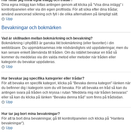
Hur hittar jag mina egna inlägg och trådar?
Dina egna inlägg kan hittas antingen genom att klicka på “Visa dina inlägg” i
kontrollpanelen eller via din egen profilsida. För att söka efter dina trådar,
använd avancerad sökning och fyll i de olika alternativen på lämpligt sätt.
Upp
Bevakningar och bokmärken
Vad är skillnaden mellan bokmärkning och bevakning?
Bokmärkning i phpBB3 är ganska likt bokmärkning (eller favoriter) i din
webbläsare. Du uppmärksammas inte nödvändigtvis vid uppdateringar, men du
kan senare enkelt återvända till tråden. Om du istället bevakar en tråd så
kommer du meddelas via din valda metod eller metoder när tråden eller
kategorin du bevakar uppdateras.
Upp
Hur bevakar jag specifika kategorier eller trådar?
För att bevaka en specifik kategori, klicka på “Bevaka denna kategori”-länken när
du befinner dig i kategorin som du vill bevaka. För att bevaka en tråd så kan du
antingen svara på tråden och kryssa i rutan “Meddela mig när tråden besvaras”
eller så kan du klicka på länken “Bevaka denna tråd” som finns på trådsidan.
Upp
Hur tar jag bort mina bevakningar?
För att ta bort dina bevakningar, gå till kontrollpanelen och klicka på “Hantera
bevakningar”).
Upp