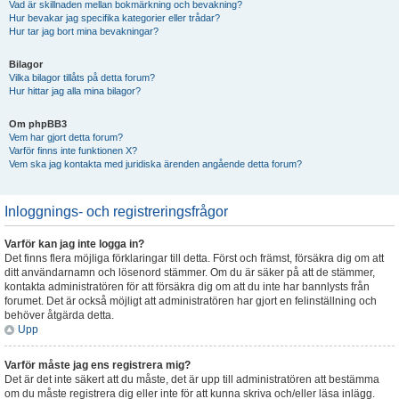
Vad är skillnaden mellan bokmärkning och bevakning?
Hur bevakar jag specifika kategorier eller trådar?
Hur tar jag bort mina bevakningar?
Bilagor
Vilka bilagor tillåts på detta forum?
Hur hittar jag alla mina bilagor?
Om phpBB3
Vem har gjort detta forum?
Varför finns inte funktionen X?
Vem ska jag kontakta med juridiska ärenden angående detta forum?
Inloggnings- och registreringsfrågor
Varför kan jag inte logga in?
Det finns flera möjliga förklaringar till detta. Först och främst, försäkra dig om att
ditt användarnamn och lösenord stämmer. Om du är säker på att de stämmer,
kontakta administratören för att försäkra dig om att du inte har bannlysts från
forumet. Det är också möjligt att administratören har gjort en felinställning och
behöver åtgärda detta.
Upp
Varför måste jag ens registrera mig?
Det är det inte säkert att du måste, det är upp till administratören att bestämma
om du måste registrera dig eller inte för att kunna skriva och/eller läsa inlägg.