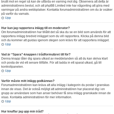
brutit mot en regel så kan de utfärda en varning mot dig. Observera att detta är
administratörens beslut, och att phpBB Limited inte har någonting att göra med
varningar på andra webbplatser. Kontakta forumadministratören om du är osäker
på varför du varnats.
Upp
Hur kan jag rapportera inlägg till en moderator?
Om forumadministratören har tillåtit det så ska du se en bild som används för att
rapportera inlägg bredvid inlägget som du vill rapportera. Klicka på denna bild
och du kommer att guidas igenom stegen som krävs för att rapportera inlägget.
Upp
Vad är “Spara”-knappen i trådformuläret till för?
Denna knapp låter dig spara utkast av meddelanden så att du kan skriva klart
och posta de vid ett senare tillfälle. För att ladda in ett sparat utkast, gå till
kontrollpanelen.
Upp
Varför måste mitt inlägg godkännas?
Forumadministratören kan kräva att alla inlägg i kategorin du postar i granskas
innan de visas. Det är också möjligt att administratören har placerat dig i en
grupp av användare som han anser behöver få sina inlägg granskade innan de
visas. Kontakta administratören för mer information.
Upp
Hur knuffar jag upp min tråd?