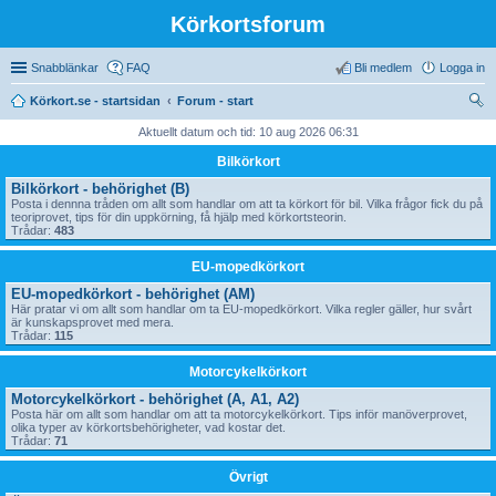
Körkortsforum
Snabblänkar
FAQ
Bli medlem
Logga in
Körkort.se - startsidan
Forum - start
ök
Aktuellt datum och tid: 10 aug 2026 06:31
Bilkörkort
Bilkörkort - behörighet (B)
Posta i dennna tråden om allt som handlar om att ta körkort för bil. Vilka frågor fick du på
teoriprovet, tips för din uppkörning, få hjälp med körkortsteorin.
Trådar:
483
EU-mopedkörkort
EU-mopedkörkort - behörighet (AM)
Här pratar vi om allt som handlar om ta EU-mopedkörkort. Vilka regler gäller, hur svårt
är kunskapsprovet med mera.
Trådar:
115
Motorcykelkörkort
Motorcykelkörkort - behörighet (A, A1, A2)
Posta här om allt som handlar om att ta motorcykelkörkort. Tips inför manöverprovet,
olika typer av körkortsbehörigheter, vad kostar det.
Trådar:
71
Övrigt