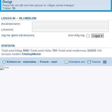
Övrigt
Posta här om allt som inte passar in i någan annan kategori
Trådar:
35
LOGGA IN
•
BLI MEDLEM
Användarnamn:
Lösenord:
Jag har glömt mitt lösenord.
Kom ihåg mig
STATISTIK
Totalt antal inlägg
3006
•Totalt antal trådar
704
•Totalt antal medlemmar
114153
•Vår
senaste medlem
ChelseyMoore
Körkort.se - startsidan
Forum - start
Kontakta oss
Teamet