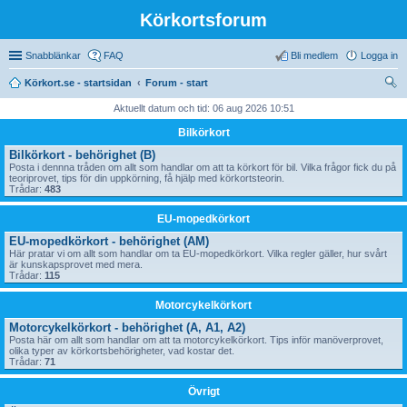
Körkortsforum
Snabblänkar
FAQ
Bli medlem
Logga in
Körkort.se - startsidan
Forum - start
ök
Aktuellt datum och tid: 06 aug 2026 10:51
Bilkörkort
Bilkörkort - behörighet (B)
Posta i dennna tråden om allt som handlar om att ta körkort för bil. Vilka frågor fick du på
teoriprovet, tips för din uppkörning, få hjälp med körkortsteorin.
Trådar:
483
EU-mopedkörkort
EU-mopedkörkort - behörighet (AM)
Här pratar vi om allt som handlar om ta EU-mopedkörkort. Vilka regler gäller, hur svårt
är kunskapsprovet med mera.
Trådar:
115
Motorcykelkörkort
Motorcykelkörkort - behörighet (A, A1, A2)
Posta här om allt som handlar om att ta motorcykelkörkort. Tips inför manöverprovet,
olika typer av körkortsbehörigheter, vad kostar det.
Trådar:
71
Övrigt