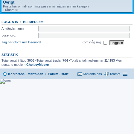
Övrigt
Posta här om allt som inte passar in i någan annan kategori
Trådar:
35
LOGGA IN
•
BLI MEDLEM
Användarnamn:
Lösenord:
Jag har glömt mitt lösenord.
Kom ihåg mig
STATISTIK
Totalt antal inlägg
3006
•Totalt antal trådar
704
•Totalt antal medlemmar
114153
•Vår
senaste medlem
ChelseyMoore
Körkort.se - startsidan
Forum - start
Kontakta oss
Teamet