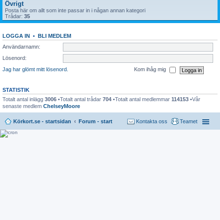
Övrigt
Posta här om allt som inte passar in i någan annan kategori
Trådar:
35
LOGGA IN
•
BLI MEDLEM
Användarnamn:
Lösenord:
Jag har glömt mitt lösenord.
Kom ihåg mig
STATISTIK
Totalt antal inlägg
3006
•Totalt antal trådar
704
•Totalt antal medlemmar
114153
•Vår
senaste medlem
ChelseyMoore
Körkort.se - startsidan
Forum - start
Kontakta oss
Teamet