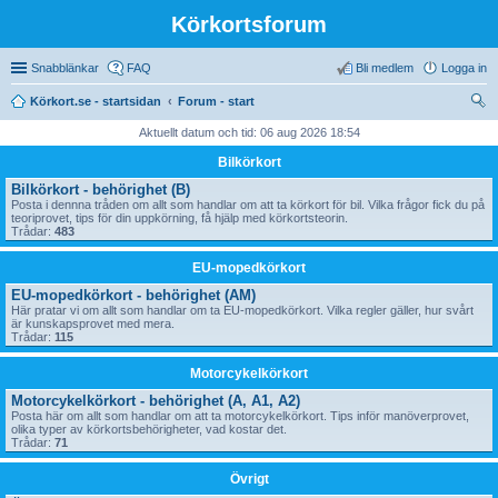
Körkortsforum
Snabblänkar
FAQ
Bli medlem
Logga in
Körkort.se - startsidan
Forum - start
ök
Aktuellt datum och tid: 06 aug 2026 18:54
Bilkörkort
Bilkörkort - behörighet (B)
Posta i dennna tråden om allt som handlar om att ta körkort för bil. Vilka frågor fick du på
teoriprovet, tips för din uppkörning, få hjälp med körkortsteorin.
Trådar:
483
EU-mopedkörkort
EU-mopedkörkort - behörighet (AM)
Här pratar vi om allt som handlar om ta EU-mopedkörkort. Vilka regler gäller, hur svårt
är kunskapsprovet med mera.
Trådar:
115
Motorcykelkörkort
Motorcykelkörkort - behörighet (A, A1, A2)
Posta här om allt som handlar om att ta motorcykelkörkort. Tips inför manöverprovet,
olika typer av körkortsbehörigheter, vad kostar det.
Trådar:
71
Övrigt