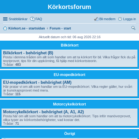
Körkortsforum
Snabblänkar
FAQ
Bli medlem
Logga in
Körkort.se - startsidan
Forum - start
ök
Aktuellt datum och tid: 06 aug 2026 22:16
Bilkörkort
Bilkörkort - behörighet (B)
Posta i dennna tråden om allt som handlar om att ta körkort för bil. Vilka frågor fick du på
teoriprovet, tips för din uppkörning, få hjälp med körkortsteorin.
Trådar:
483
EU-mopedkörkort
EU-mopedkörkort - behörighet (AM)
Här pratar vi om allt som handlar om ta EU-mopedkörkort. Vilka regler gäller, hur svårt
är kunskapsprovet med mera.
Trådar:
115
Motorcykelkörkort
Motorcykelkörkort - behörighet (A, A1, A2)
Posta här om allt som handlar om att ta motorcykelkörkort. Tips inför manöverprovet,
olika typer av körkortsbehörigheter, vad kostar det.
Trådar:
71
Övrigt