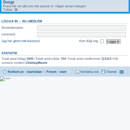
Övrigt
Posta här om allt som inte passar in i någan annan kategori
Trådar:
35
LOGGA IN
•
BLI MEDLEM
Användarnamn:
Lösenord:
Jag har glömt mitt lösenord.
Kom ihåg mig
STATISTIK
Totalt antal inlägg
3006
•Totalt antal trådar
704
•Totalt antal medlemmar
114153
•Vår
senaste medlem
ChelseyMoore
Körkort.se - startsidan
Forum - start
Kontakta oss
Teamet