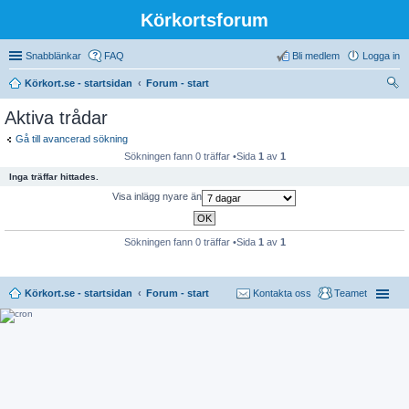
Körkortsforum
Snabblänkar
FAQ
Bli medlem
Logga in
Körkort.se - startsidan
Forum - start
ök
Aktiva trådar
Gå till avancerad sökning
Sökningen fann 0 träffar •Sida
1
av
1
Inga träffar hittades.
Visa inlägg nyare än
Sökningen fann 0 träffar •Sida
1
av
1
Körkort.se - startsidan
Forum - start
Kontakta oss
Teamet