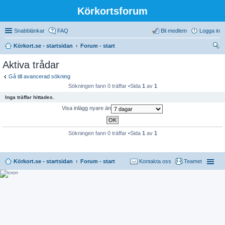
Körkortsforum
Snabblänkar
FAQ
Bli medlem
Logga in
Körkort.se - startsidan
Forum - start
ök
Aktiva trådar
Gå till avancerad sökning
Sökningen fann 0 träffar •Sida
1
av
1
Inga träffar hittades.
Visa inlägg nyare än
Sökningen fann 0 träffar •Sida
1
av
1
Körkort.se - startsidan
Forum - start
Kontakta oss
Teamet