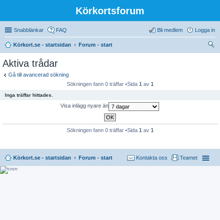
Körkortsforum
Snabblänkar
FAQ
Bli medlem
Logga in
Körkort.se - startsidan
Forum - start
ök
Aktiva trådar
Gå till avancerad sökning
Sökningen fann 0 träffar •Sida
1
av
1
Inga träffar hittades.
Visa inlägg nyare än
Sökningen fann 0 träffar •Sida
1
av
1
Körkort.se - startsidan
Forum - start
Kontakta oss
Teamet