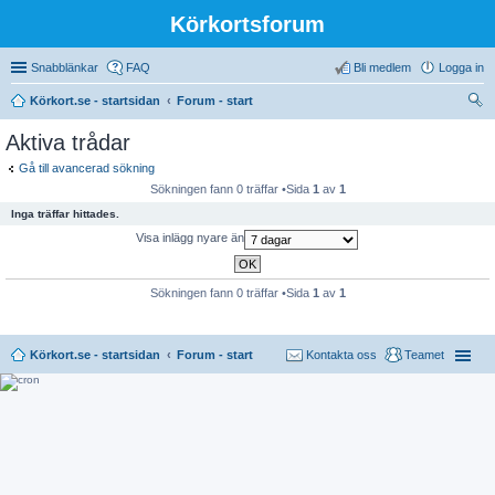
Körkortsforum
Snabblänkar
FAQ
Bli medlem
Logga in
Körkort.se - startsidan
Forum - start
ök
Aktiva trådar
Gå till avancerad sökning
Sökningen fann 0 träffar •Sida
1
av
1
Inga träffar hittades.
Visa inlägg nyare än
Sökningen fann 0 träffar •Sida
1
av
1
Körkort.se - startsidan
Forum - start
Kontakta oss
Teamet