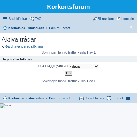
Körkortsforum
Snabblänkar
FAQ
Bli medlem
Logga in
Körkort.se - startsidan
Forum - start
ök
Aktiva trådar
Gå till avancerad sökning
Sökningen fann 0 träffar •Sida
1
av
1
Inga träffar hittades.
Visa inlägg nyare än
Sökningen fann 0 träffar •Sida
1
av
1
Körkort.se - startsidan
Forum - start
Kontakta oss
Teamet