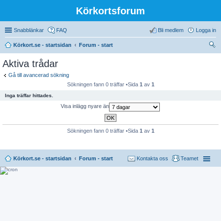
Körkortsforum
Snabblänkar
FAQ
Bli medlem
Logga in
Körkort.se - startsidan
Forum - start
ök
Aktiva trådar
Gå till avancerad sökning
Sökningen fann 0 träffar •Sida
1
av
1
Inga träffar hittades.
Visa inlägg nyare än
Sökningen fann 0 träffar •Sida
1
av
1
Körkort.se - startsidan
Forum - start
Kontakta oss
Teamet