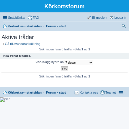
Körkortsforum
Snabblänkar
FAQ
Bli medlem
Logga in
Körkort.se - startsidan
Forum - start
ök
Aktiva trådar
Gå till avancerad sökning
Sökningen fann 0 träffar •Sida
1
av
1
Inga träffar hittades.
Visa inlägg nyare än
Sökningen fann 0 träffar •Sida
1
av
1
Körkort.se - startsidan
Forum - start
Kontakta oss
Teamet