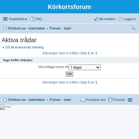
Körkortsforum
Snabblänkar
FAQ
Bli medlem
Logga in
Körkort.se - startsidan
Forum - start
ök
Aktiva trådar
Gå till avancerad sökning
Sökningen fann 0 träffar •Sida
1
av
1
Inga träffar hittades.
Visa inlägg nyare än
Sökningen fann 0 träffar •Sida
1
av
1
Körkort.se - startsidan
Forum - start
Kontakta oss
Teamet