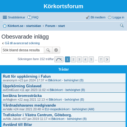
Körkortsforum
Snabblänkar
FAQ
Bli medlem
Logga in
Körkort.se - startsidan
Forum - start
ök
Obesvarade inlägg
Gå till avancerad sökning
Sökningen fann 152 träffar
1
2
3
4
5
…
7
Trådar
Rutt för uppkörning i Falun
av
anonym
»23 jun 2024 17:37 »i
Bilkörkort - behörighet (B)
Upprkörning Gislaved
av
EmilGust
»11 apr 2023 11:02 »i
Bilkörkort - behörighet (B)
beräkna bromssträcka
av
Majjken
»22 aug 2021 12:13 »i
Bilkörkort - behörighet (B)
Vårdnadshavares medgivande
av
Valle
»24 mar 2021 20:48 »i
EU-mopedkörkort - behörighet (AM)
Trafiskolor i Västra Centrum, Göteborg.
av
Nils Jakob
»07 jan 2019 11:17 »i
Bilkörkort - behörighet (B)
Avstånd till Bilar