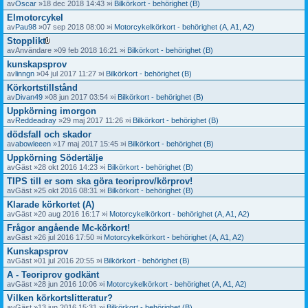
av
Oscar
»18 dec 2018 14:43 »i
Bilkörkort - behörighet (B)
Elmotorcykel
av
Pau98
»07 sep 2018 08:00 »i
Motorcykelkörkort - behörighet (A, A1, A2)
Stopplikt
B
av
Användare
»09 feb 2018 16:21 »i
Bilkörkort - behörighet (B)
i
kunskapsprov
l
a
av
linngn
»04 jul 2017 11:27 »i
Bilkörkort - behörighet (B)
g
Körkortstillstånd
o
av
Divan49
»08 jun 2017 03:54 »i
Bilkörkort - behörighet (B)
r
Uppkörning imorgon
av
Reddeadray
»29 maj 2017 11:26 »i
Bilkörkort - behörighet (B)
dödsfall och skador
av
abowleeen
»17 maj 2017 15:45 »i
Bilkörkort - behörighet (B)
Uppkörning Södertälje
av
Gäst
»28 okt 2016 14:23 »i
Bilkörkort - behörighet (B)
TIPS till er som ska göra teoriprov/körprov!
av
Gäst
»25 okt 2016 08:31 »i
Bilkörkort - behörighet (B)
Klarade körkortet (A)
av
Gäst
»20 aug 2016 16:17 »i
Motorcykelkörkort - behörighet (A, A1, A2)
Frågor angående Mc-körkort!
av
Gäst
»26 jul 2016 17:50 »i
Motorcykelkörkort - behörighet (A, A1, A2)
Kunskapsprov
av
Gäst
»01 jul 2016 20:55 »i
Bilkörkort - behörighet (B)
A - Teoriprov godkänt
av
Gäst
»28 jun 2016 10:06 »i
Motorcykelkörkort - behörighet (A, A1, A2)
Vilken körkortslitteratur?
av
Gäst
»13 jun 2016 15:31 »i
Bilkörkort - behörighet (B)