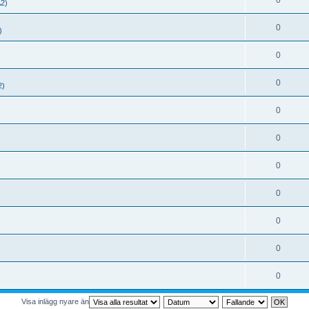
0
A2)
0
)
0
0
2)
0
0
0
0
0
0
0
Visa inlägg nyare än