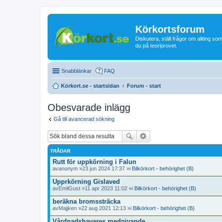
Körkortsforum
Diskutera, ställ frågor om allting som
du på teoriprovet.
Snabblänkar
FAQ
Körkort.se - startsidan
Forum - start
Obesvarade inlägg
Gå till avancerad sökning
TRÅDAR
Rutt för uppkörning i Falun
av
anonym
»23 jun 2024 17:37 »i
Bilkörkort - behörighet (B)
Upprkörning Gislaved
av
EmilGust
»11 apr 2023 11:02 »i
Bilkörkort - behörighet (B)
beräkna bromssträcka
av
Majjken
»22 aug 2021 12:13 »i
Bilkörkort - behörighet (B)
Vårdnadshavares medgivande