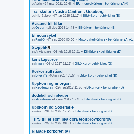
av
Valle
»24 mar 2021 20:48 »i
EU-mopedkörkort - behörighet (AM)
Trafiskolor i Västra Centrum, Göteborg.
av
Nils Jakob
»07 jan 2019 11:17 »i
Bilkörkort - behörighet (B)
Avstånd till Bilar
av
Oscar
»18 dec 2018 14:43 »i
Bilkörkort - behörighet (B)
Elmotorcykel
av
Pau98
»07 sep 2018 08:00 »i
Motorcykelkörkort - behörighet (A, A1,
Stopplikt
B
av
Användare
»09 feb 2018 16:21 »i
Bilkörkort - behörighet (B)
i
l
kunskapsprov
a
av
linngn
»04 jul 2017 11:27 »i
Bilkörkort - behörighet (B)
g
o
Körkortstillstånd
r
av
Divan49
»08 jun 2017 03:54 »i
Bilkörkort - behörighet (B)
Uppkörning imorgon
av
Reddeadray
»29 maj 2017 11:26 »i
Bilkörkort - behörighet (B)
dödsfall och skador
av
abowleeen
»17 maj 2017 15:45 »i
Bilkörkort - behörighet (B)
Uppkörning Södertälje
av
Gäst
»28 okt 2016 14:23 »i
Bilkörkort - behörighet (B)
TIPS till er som ska göra teoriprov/körprov!
av
Gäst
»25 okt 2016 08:31 »i
Bilkörkort - behörighet (B)
Klarade körkortet (A)