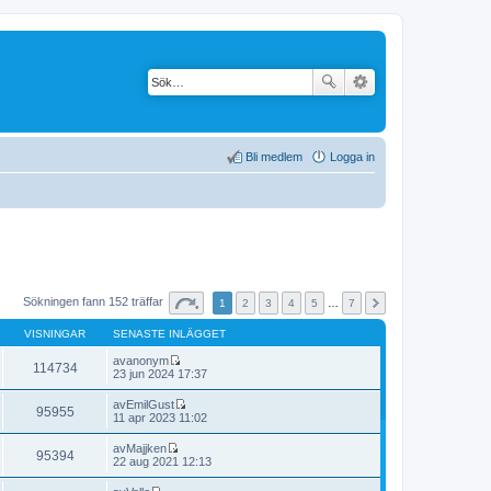
Bli medlem
Logga in
Sökningen fann 152 träffar
1
2
3
4
5
…
7
VISNINGAR
SENASTE INLÄGGET
av
anonym
114734
G
23 jun 2024 17:37
å
t
av
EmilGust
95955
i
G
11 apr 2023 11:02
l
å
l
t
av
Majjken
d
95394
i
G
22 aug 2021 12:13
e
l
å
t
l
t
s