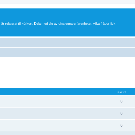
 är relaterat till körkort. Dela med dig av dina egna erfarenheter, vilka frågor fick
SVAR
0
0
0