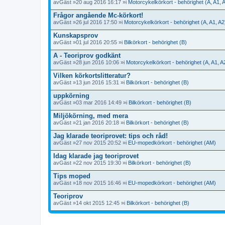
av
Gäst
»20 aug 2016 16:17 »i
Motorcykelkörkort - behörighet (A, A1, 
Frågor angående Mc-körkort!
av
Gäst
»26 jul 2016 17:50 »i
Motorcykelkörkort - behörighet (A, A1, A2
Kunskapsprov
av
Gäst
»01 jul 2016 20:55 »i
Bilkörkort - behörighet (B)
A - Teoriprov godkänt
av
Gäst
»28 jun 2016 10:06 »i
Motorcykelkörkort - behörighet (A, A1, A
Vilken körkortslitteratur?
av
Gäst
»13 jun 2016 15:31 »i
Bilkörkort - behörighet (B)
uppkörning
av
Gäst
»03 mar 2016 14:49 »i
Bilkörkort - behörighet (B)
Miljökörning, med mera
av
Gäst
»21 jan 2016 20:18 »i
Bilkörkort - behörighet (B)
Jag klarade teoriprovet: tips och råd!
av
Gäst
»27 nov 2015 20:52 »i
EU-mopedkörkort - behörighet (AM)
Idag klarade jag teoriprovet
av
Gäst
»22 nov 2015 19:30 »i
Bilkörkort - behörighet (B)
Tips moped
av
Gäst
»18 nov 2015 16:46 »i
EU-mopedkörkort - behörighet (AM)
Teoriprov
av
Gäst
»14 okt 2015 12:45 »i
Bilkörkort - behörighet (B)