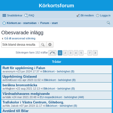
Körkortsforum
Snabblänkar
FAQ
Bli medlem
Logga in
Körkort.se - startsidan
Forum - start
ök
Obesvarade inlägg
Gå till avancerad sökning
Sökningen fann 152 träffar
1
2
3
4
5
…
7
Trådar
Rutt för uppkörning i Falun
av
anonym
»23 jun 2024 17:37 »i
Bilkörkort - behörighet (B)
Upprkörning Gislaved
av
EmilGust
»11 apr 2023 11:02 »i
Bilkörkort - behörighet (B)
beräkna bromssträcka
av
Majjken
»22 aug 2021 12:13 »i
Bilkörkort - behörighet (B)
Vårdnadshavares medgivande
av
Valle
»24 mar 2021 20:48 »i
EU-mopedkörkort - behörighet (AM)
Trafiskolor i Västra Centrum, Göteborg.
av
Nils Jakob
»07 jan 2019 11:17 »i
Bilkörkort - behörighet (B)
Avstånd till Bilar