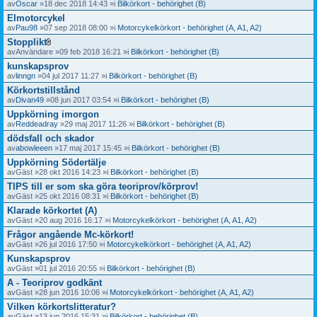
av
Oscar
»18 dec 2018 14:43 »i
Bilkörkort - behörighet (B)
Elmotorcykel
av
Pau98
»07 sep 2018 08:00 »i
Motorcykelkörkort - behörighet (A, A1, A2)
Stopplikt
B
av
Användare
»09 feb 2018 16:21 »i
Bilkörkort - behörighet (B)
i
kunskapsprov
l
a
av
linngn
»04 jul 2017 11:27 »i
Bilkörkort - behörighet (B)
g
Körkortstillstånd
o
av
Divan49
»08 jun 2017 03:54 »i
Bilkörkort - behörighet (B)
r
Uppkörning imorgon
av
Reddeadray
»29 maj 2017 11:26 »i
Bilkörkort - behörighet (B)
dödsfall och skador
av
abowleeen
»17 maj 2017 15:45 »i
Bilkörkort - behörighet (B)
Uppkörning Södertälje
av
Gäst
»28 okt 2016 14:23 »i
Bilkörkort - behörighet (B)
TIPS till er som ska göra teoriprov/körprov!
av
Gäst
»25 okt 2016 08:31 »i
Bilkörkort - behörighet (B)
Klarade körkortet (A)
av
Gäst
»20 aug 2016 16:17 »i
Motorcykelkörkort - behörighet (A, A1, A2)
Frågor angående Mc-körkort!
av
Gäst
»26 jul 2016 17:50 »i
Motorcykelkörkort - behörighet (A, A1, A2)
Kunskapsprov
av
Gäst
»01 jul 2016 20:55 »i
Bilkörkort - behörighet (B)
A - Teoriprov godkänt
av
Gäst
»28 jun 2016 10:06 »i
Motorcykelkörkort - behörighet (A, A1, A2)
Vilken körkortslitteratur?
av
Gäst
»13 jun 2016 15:31 »i
Bilkörkort - behörighet (B)