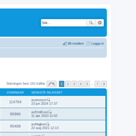
Bli medlem
Logga in
Sökningen fann 152 träffar
1
2
3
4
5
…
7
VISNINGAR
SENASTE INLÄGGET
av
anonym
114764
G
23 jun 2024 17:37
å
t
av
EmilGust
95966
i
G
11 apr 2023 11:02
l
å
l
t
av
Majjken
d
95408
i
G
22 aug 2021 12:13
e
l
å
t
l
t
s