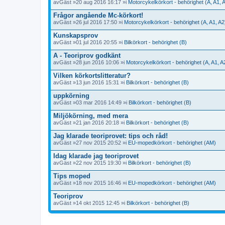
av
Gäst
»20 aug 2016 16:17 »i
Motorcykelkörkort - behörighet (A, A1, 
Frågor angående Mc-körkort!
av
Gäst
»26 jul 2016 17:50 »i
Motorcykelkörkort - behörighet (A, A1, A2
Kunskapsprov
av
Gäst
»01 jul 2016 20:55 »i
Bilkörkort - behörighet (B)
A - Teoriprov godkänt
av
Gäst
»28 jun 2016 10:06 »i
Motorcykelkörkort - behörighet (A, A1, A
Vilken körkortslitteratur?
av
Gäst
»13 jun 2016 15:31 »i
Bilkörkort - behörighet (B)
uppkörning
av
Gäst
»03 mar 2016 14:49 »i
Bilkörkort - behörighet (B)
Miljökörning, med mera
av
Gäst
»21 jan 2016 20:18 »i
Bilkörkort - behörighet (B)
Jag klarade teoriprovet: tips och råd!
av
Gäst
»27 nov 2015 20:52 »i
EU-mopedkörkort - behörighet (AM)
Idag klarade jag teoriprovet
av
Gäst
»22 nov 2015 19:30 »i
Bilkörkort - behörighet (B)
Tips moped
av
Gäst
»18 nov 2015 16:46 »i
EU-mopedkörkort - behörighet (AM)
Teoriprov
av
Gäst
»14 okt 2015 12:45 »i
Bilkörkort - behörighet (B)