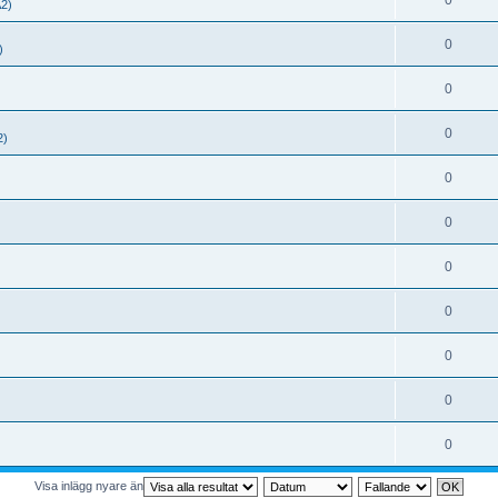
0
A2)
0
)
0
0
2)
0
0
0
0
0
0
0
Visa inlägg nyare än