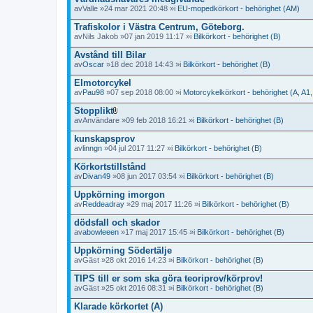
av
Valle
»24 mar 2021 20:48 »i
EU-mopedkörkort - behörighet (AM)
Trafiskolor i Västra Centrum, Göteborg.
av
Nils Jakob
»07 jan 2019 11:17 »i
Bilkörkort - behörighet (B)
Avstånd till Bilar
av
Oscar
»18 dec 2018 14:43 »i
Bilkörkort - behörighet (B)
Elmotorcykel
av
Pau98
»07 sep 2018 08:00 »i
Motorcykelkörkort - behörighet (A, A1,
Stopplikt
B
av
Användare
»09 feb 2018 16:21 »i
Bilkörkort - behörighet (B)
i
l
kunskapsprov
a
av
linngn
»04 jul 2017 11:27 »i
Bilkörkort - behörighet (B)
g
o
Körkortstillstånd
r
av
Divan49
»08 jun 2017 03:54 »i
Bilkörkort - behörighet (B)
Uppkörning imorgon
av
Reddeadray
»29 maj 2017 11:26 »i
Bilkörkort - behörighet (B)
dödsfall och skador
av
abowleeen
»17 maj 2017 15:45 »i
Bilkörkort - behörighet (B)
Uppkörning Södertälje
av
Gäst
»28 okt 2016 14:23 »i
Bilkörkort - behörighet (B)
TIPS till er som ska göra teoriprov/körprov!
av
Gäst
»25 okt 2016 08:31 »i
Bilkörkort - behörighet (B)
Klarade körkortet (A)