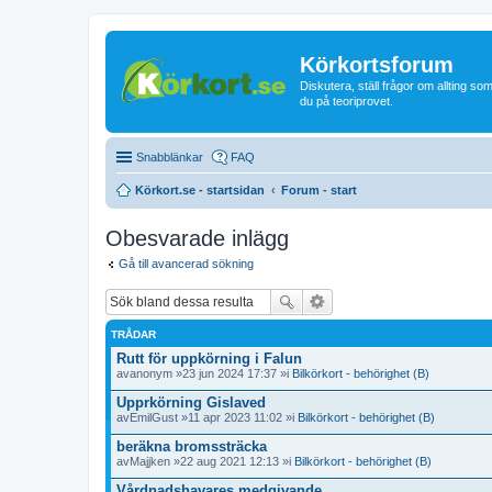
Körkortsforum
Diskutera, ställ frågor om allting som
du på teoriprovet.
Snabblänkar
FAQ
Körkort.se - startsidan
Forum - start
Obesvarade inlägg
Gå till avancerad sökning
TRÅDAR
Rutt för uppkörning i Falun
av
anonym
»23 jun 2024 17:37 »i
Bilkörkort - behörighet (B)
Upprkörning Gislaved
av
EmilGust
»11 apr 2023 11:02 »i
Bilkörkort - behörighet (B)
beräkna bromssträcka
av
Majjken
»22 aug 2021 12:13 »i
Bilkörkort - behörighet (B)
Vårdnadshavares medgivande