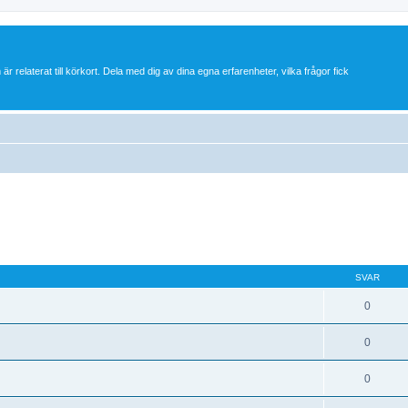
 är relaterat till körkort. Dela med dig av dina egna erfarenheter, vilka frågor fick
SVAR
0
0
0