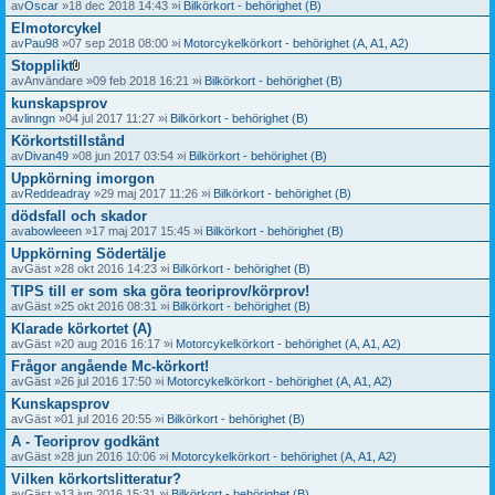
av
Oscar
»18 dec 2018 14:43 »i
Bilkörkort - behörighet (B)
Elmotorcykel
av
Pau98
»07 sep 2018 08:00 »i
Motorcykelkörkort - behörighet (A, A1, A2)
Stopplikt
B
av
Användare
»09 feb 2018 16:21 »i
Bilkörkort - behörighet (B)
i
kunskapsprov
l
a
av
linngn
»04 jul 2017 11:27 »i
Bilkörkort - behörighet (B)
g
Körkortstillstånd
o
av
Divan49
»08 jun 2017 03:54 »i
Bilkörkort - behörighet (B)
r
Uppkörning imorgon
av
Reddeadray
»29 maj 2017 11:26 »i
Bilkörkort - behörighet (B)
dödsfall och skador
av
abowleeen
»17 maj 2017 15:45 »i
Bilkörkort - behörighet (B)
Uppkörning Södertälje
av
Gäst
»28 okt 2016 14:23 »i
Bilkörkort - behörighet (B)
TIPS till er som ska göra teoriprov/körprov!
av
Gäst
»25 okt 2016 08:31 »i
Bilkörkort - behörighet (B)
Klarade körkortet (A)
av
Gäst
»20 aug 2016 16:17 »i
Motorcykelkörkort - behörighet (A, A1, A2)
Frågor angående Mc-körkort!
av
Gäst
»26 jul 2016 17:50 »i
Motorcykelkörkort - behörighet (A, A1, A2)
Kunskapsprov
av
Gäst
»01 jul 2016 20:55 »i
Bilkörkort - behörighet (B)
A - Teoriprov godkänt
av
Gäst
»28 jun 2016 10:06 »i
Motorcykelkörkort - behörighet (A, A1, A2)
Vilken körkortslitteratur?
av
Gäst
»13 jun 2016 15:31 »i
Bilkörkort - behörighet (B)