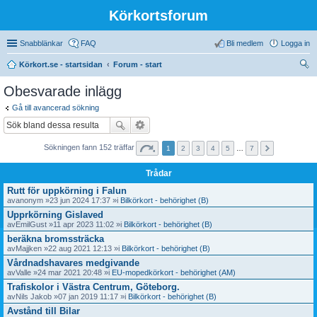
Körkortsforum
Snabblänkar
FAQ
Bli medlem
Logga in
Körkort.se - startsidan
Forum - start
ök
Obesvarade inlägg
Gå till avancerad sökning
Sökningen fann 152 träffar
1
2
3
4
5
…
7
Trådar
Rutt för uppkörning i Falun
av
anonym
»23 jun 2024 17:37 »i
Bilkörkort - behörighet (B)
Upprkörning Gislaved
av
EmilGust
»11 apr 2023 11:02 »i
Bilkörkort - behörighet (B)
beräkna bromssträcka
av
Majjken
»22 aug 2021 12:13 »i
Bilkörkort - behörighet (B)
Vårdnadshavares medgivande
av
Valle
»24 mar 2021 20:48 »i
EU-mopedkörkort - behörighet (AM)
Trafiskolor i Västra Centrum, Göteborg.
av
Nils Jakob
»07 jan 2019 11:17 »i
Bilkörkort - behörighet (B)
Avstånd till Bilar