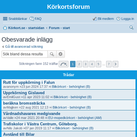
Körkortsforum
Snabblänkar
FAQ
Bli medlem
Logga in
Körkort.se - startsidan
Forum - start
ök
Obesvarade inlägg
Gå till avancerad sökning
Sökningen fann 152 träffar
1
2
3
4
5
…
7
Trådar
Rutt för uppkörning i Falun
av
anonym
»23 jun 2024 17:37 »i
Bilkörkort - behörighet (B)
Upprkörning Gislaved
av
EmilGust
»11 apr 2023 11:02 »i
Bilkörkort - behörighet (B)
beräkna bromssträcka
av
Majjken
»22 aug 2021 12:13 »i
Bilkörkort - behörighet (B)
Vårdnadshavares medgivande
av
Valle
»24 mar 2021 20:48 »i
EU-mopedkörkort - behörighet (AM)
Trafiskolor i Västra Centrum, Göteborg.
av
Nils Jakob
»07 jan 2019 11:17 »i
Bilkörkort - behörighet (B)
Avstånd till Bilar