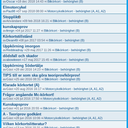
av
Oscar
»18 dec 2018 14:43 »i
Bilkörkort - behörighet (B)
Elmotorcykel
av
Pau98
»07 sep 2018 08:00 »i
Motorcykelkörkort - behörighet (A, A1, A2)
Stopplikt
B
av
Användare
»09 feb 2018 16:21 »i
Bilkörkort - behörighet (B)
i
kunskapsprov
l
a
av
linngn
»04 jul 2017 11:27 »i
Bilkörkort - behörighet (B)
g
Körkortstillstånd
o
av
Divan49
»08 jun 2017 03:54 »i
Bilkörkort - behörighet (B)
r
Uppkörning imorgon
av
Reddeadray
»29 maj 2017 11:26 »i
Bilkörkort - behörighet (B)
dödsfall och skador
av
abowleeen
»17 maj 2017 15:45 »i
Bilkörkort - behörighet (B)
Uppkörning Södertälje
av
Gäst
»28 okt 2016 14:23 »i
Bilkörkort - behörighet (B)
TIPS till er som ska göra teoriprov/körprov!
av
Gäst
»25 okt 2016 08:31 »i
Bilkörkort - behörighet (B)
Klarade körkortet (A)
av
Gäst
»20 aug 2016 16:17 »i
Motorcykelkörkort - behörighet (A, A1, A2)
Frågor angående Mc-körkort!
av
Gäst
»26 jul 2016 17:50 »i
Motorcykelkörkort - behörighet (A, A1, A2)
Kunskapsprov
av
Gäst
»01 jul 2016 20:55 »i
Bilkörkort - behörighet (B)
A - Teoriprov godkänt
av
Gäst
»28 jun 2016 10:06 »i
Motorcykelkörkort - behörighet (A, A1, A2)
Vilken körkortslitteratur?
av
Gäst
»13 jun 2016 15:31 »i
Bilkörkort - behörighet (B)