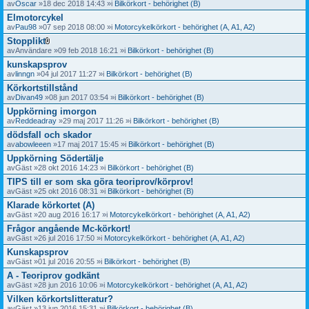
av
Oscar
»18 dec 2018 14:43 »i
Bilkörkort - behörighet (B)
Elmotorcykel
av
Pau98
»07 sep 2018 08:00 »i
Motorcykelkörkort - behörighet (A, A1, A2)
Stopplikt
B
av
Användare
»09 feb 2018 16:21 »i
Bilkörkort - behörighet (B)
i
kunskapsprov
l
a
av
linngn
»04 jul 2017 11:27 »i
Bilkörkort - behörighet (B)
g
Körkortstillstånd
o
av
Divan49
»08 jun 2017 03:54 »i
Bilkörkort - behörighet (B)
r
Uppkörning imorgon
av
Reddeadray
»29 maj 2017 11:26 »i
Bilkörkort - behörighet (B)
dödsfall och skador
av
abowleeen
»17 maj 2017 15:45 »i
Bilkörkort - behörighet (B)
Uppkörning Södertälje
av
Gäst
»28 okt 2016 14:23 »i
Bilkörkort - behörighet (B)
TIPS till er som ska göra teoriprov/körprov!
av
Gäst
»25 okt 2016 08:31 »i
Bilkörkort - behörighet (B)
Klarade körkortet (A)
av
Gäst
»20 aug 2016 16:17 »i
Motorcykelkörkort - behörighet (A, A1, A2)
Frågor angående Mc-körkort!
av
Gäst
»26 jul 2016 17:50 »i
Motorcykelkörkort - behörighet (A, A1, A2)
Kunskapsprov
av
Gäst
»01 jul 2016 20:55 »i
Bilkörkort - behörighet (B)
A - Teoriprov godkänt
av
Gäst
»28 jun 2016 10:06 »i
Motorcykelkörkort - behörighet (A, A1, A2)
Vilken körkortslitteratur?
av
Gäst
»13 jun 2016 15:31 »i
Bilkörkort - behörighet (B)