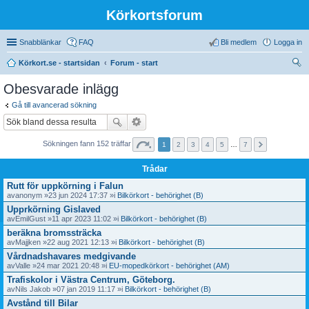
Körkortsforum
Snabblänkar
FAQ
Bli medlem
Logga in
Körkort.se - startsidan
Forum - start
ök
Obesvarade inlägg
Gå till avancerad sökning
Sökningen fann 152 träffar
1
2
3
4
5
…
7
Trådar
Rutt för uppkörning i Falun
av
anonym
»23 jun 2024 17:37 »i
Bilkörkort - behörighet (B)
Upprkörning Gislaved
av
EmilGust
»11 apr 2023 11:02 »i
Bilkörkort - behörighet (B)
beräkna bromssträcka
av
Majjken
»22 aug 2021 12:13 »i
Bilkörkort - behörighet (B)
Vårdnadshavares medgivande
av
Valle
»24 mar 2021 20:48 »i
EU-mopedkörkort - behörighet (AM)
Trafiskolor i Västra Centrum, Göteborg.
av
Nils Jakob
»07 jan 2019 11:17 »i
Bilkörkort - behörighet (B)
Avstånd till Bilar