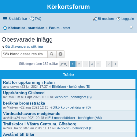
Körkortsforum
Snabblänkar
FAQ
Bli medlem
Logga in
Körkort.se - startsidan
Forum - start
ök
Obesvarade inlägg
Gå till avancerad sökning
Sökningen fann 152 träffar
1
2
3
4
5
…
7
Trådar
Rutt för uppkörning i Falun
av
anonym
»23 jun 2024 17:37 »i
Bilkörkort - behörighet (B)
Upprkörning Gislaved
av
EmilGust
»11 apr 2023 11:02 »i
Bilkörkort - behörighet (B)
beräkna bromssträcka
av
Majjken
»22 aug 2021 12:13 »i
Bilkörkort - behörighet (B)
Vårdnadshavares medgivande
av
Valle
»24 mar 2021 20:48 »i
EU-mopedkörkort - behörighet (AM)
Trafiskolor i Västra Centrum, Göteborg.
av
Nils Jakob
»07 jan 2019 11:17 »i
Bilkörkort - behörighet (B)
Avstånd till Bilar