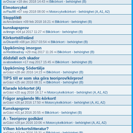
av
Oscar
»18 dec 2018 14:43 »i
Bilkörkort - behörighet (B)
Elmotorcykel
av
Pau98
»07 sep 2018 08:00 »i
Motorcykelkörkort - behörighet (A, A1, A2)
Stopplikt
B
av
Användare
»09 feb 2018 16:21 »i
Bilkörkort - behörighet (B)
i
kunskapsprov
l
a
av
linngn
»04 jul 2017 11:27 »i
Bilkörkort - behörighet (B)
g
Körkortstillstånd
o
av
Divan49
»08 jun 2017 03:54 »i
Bilkörkort - behörighet (B)
r
Uppkörning imorgon
av
Reddeadray
»29 maj 2017 11:26 »i
Bilkörkort - behörighet (B)
dödsfall och skador
av
abowleeen
»17 maj 2017 15:45 »i
Bilkörkort - behörighet (B)
Uppkörning Södertälje
av
Gäst
»28 okt 2016 14:23 »i
Bilkörkort - behörighet (B)
TIPS till er som ska göra teoriprov/körprov!
av
Gäst
»25 okt 2016 08:31 »i
Bilkörkort - behörighet (B)
Klarade körkortet (A)
av
Gäst
»20 aug 2016 16:17 »i
Motorcykelkörkort - behörighet (A, A1, A2)
Frågor angående Mc-körkort!
av
Gäst
»26 jul 2016 17:50 »i
Motorcykelkörkort - behörighet (A, A1, A2)
Kunskapsprov
av
Gäst
»01 jul 2016 20:55 »i
Bilkörkort - behörighet (B)
A - Teoriprov godkänt
av
Gäst
»28 jun 2016 10:06 »i
Motorcykelkörkort - behörighet (A, A1, A2)
Vilken körkortslitteratur?
av
Gäst
»13 jun 2016 15:31 »i
Bilkörkort - behörighet (B)