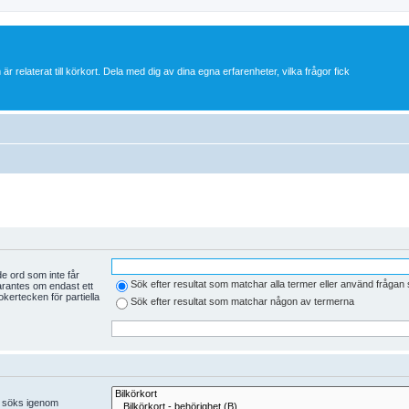
 är relaterat till körkort. Dela med dig av dina egna erfarenheter, vilka frågor fick
e ord som inte får
Sök efter resultat som matchar alla termer eller använd fråga
arantes om endast ett
kertecken för partiella
Sök efter resultat som matchar någon av termerna
er söks igenom