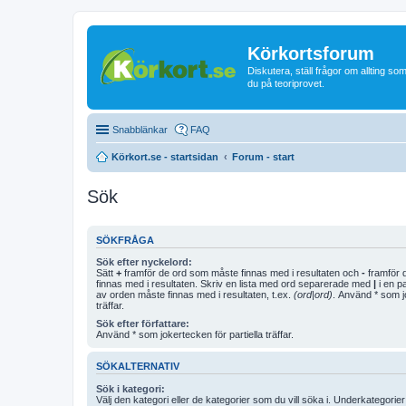
Körkortsforum
Diskutera, ställ frågor om allting som
du på teoriprovet.
Snabblänkar
FAQ
Körkort.se - startsidan
Forum - start
Sök
SÖKFRÅGA
Sök efter nyckelord:
Sätt
+
framför de ord som måste finnas med i resultaten och
-
framför d
finnas med i resultaten. Skriv en lista med ord separerade med
|
i en p
av orden måste finnas med i resultaten, t.ex.
(ord|ord)
. Använd * som jo
träffar.
Sök efter författare:
Använd * som jokertecken för partiella träffar.
SÖKALTERNATIV
Sök i kategori:
Välj den kategori eller de kategorier som du vill söka i. Underkategori