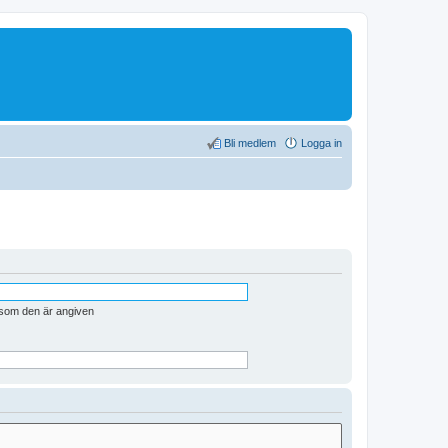
Bli medlem
Logga in
n som den är angiven