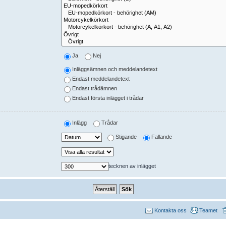
Ja
Nej
Inläggsämnen och meddelandetext
Endast meddelandetext
Endast trådämnen
Endast första inlägget i trådar
Inlägg
Trådar
Stigande
Fallande
tecknen av inlägget
Kontakta oss
Teamet