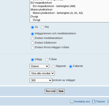
Ja
Nej
Inläggsämnen och meddelandetext
Endast meddelandetext
Endast trådämnen
Endast första inlägget i trådar
Inlägg
Trådar
Stigande
Fallande
tecknen av inlägget
Kontakta oss
Teamet