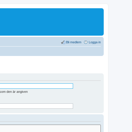
Bli medlem
Logga in
n som den är angiven