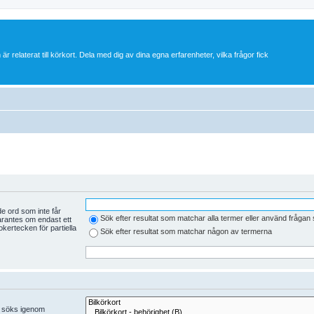
 är relaterat till körkort. Dela med dig av dina egna erfarenheter, vilka frågor fick
e ord som inte får
Sök efter resultat som matchar alla termer eller använd fråga
arantes om endast ett
kertecken för partiella
Sök efter resultat som matchar någon av termerna
er söks igenom