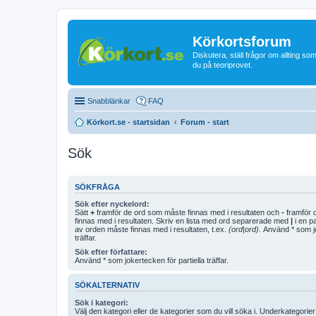
Körkortsforum
Diskutera, ställ frågor om allting som
du på teoriprovet.
Snabblänkar
FAQ
Körkort.se - startsidan
Forum - start
Sök
SÖKFRÅGA
Sök efter nyckelord:
Sätt
+
framför de ord som måste finnas med i resultaten och
-
framför d
finnas med i resultaten. Skriv en lista med ord separerade med
|
i en p
av orden måste finnas med i resultaten, t.ex.
(ord|ord)
. Använd * som jo
träffar.
Sök efter författare:
Använd * som jokertecken för partiella träffar.
SÖKALTERNATIV
Sök i kategori:
Välj den kategori eller de kategorier som du vill söka i. Underkategori