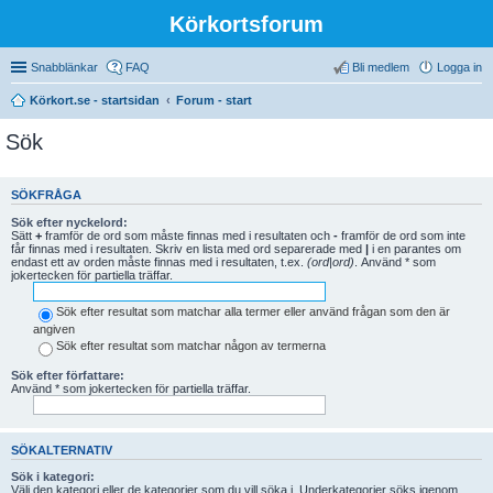
Körkortsforum
Snabblänkar
FAQ
Bli medlem
Logga in
Körkort.se - startsidan
Forum - start
Sök
SÖKFRÅGA
Sök efter nyckelord:
Sätt
+
framför de ord som måste finnas med i resultaten och
-
framför de ord som inte
får finnas med i resultaten. Skriv en lista med ord separerade med
|
i en parantes om
endast ett av orden måste finnas med i resultaten, t.ex.
(ord|ord)
. Använd * som
jokertecken för partiella träffar.
Sök efter resultat som matchar alla termer eller använd frågan som den är
angiven
Sök efter resultat som matchar någon av termerna
Sök efter författare:
Använd * som jokertecken för partiella träffar.
SÖKALTERNATIV
Sök i kategori:
Välj den kategori eller de kategorier som du vill söka i. Underkategorier söks igenom