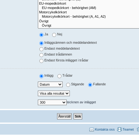
Ja
Nej
Inläggsämnen och meddelandetext
Endast meddelandetext
Endast trådämnen
Endast första inlägget i trådar
Inlägg
Trådar
Stigande
Fallande
tecknen av inlägget
Kontakta oss
Teamet