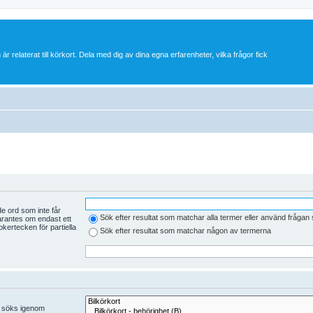
 är relaterat till körkort. Dela med dig av dina egna erfarenheter, vilka frågor fick
e ord som inte får
Sök efter resultat som matchar alla termer eller använd fråga
arantes om endast ett
kertecken för partiella
Sök efter resultat som matchar någon av termerna
er söks igenom