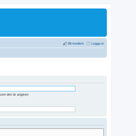
Bli medlem
Logga in
n som den är angiven