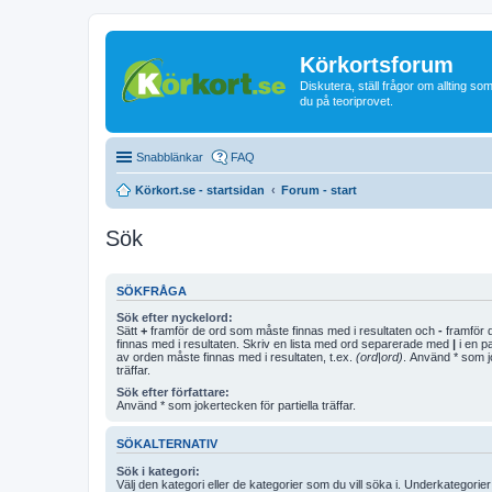
Körkortsforum
Diskutera, ställ frågor om allting som
du på teoriprovet.
Snabblänkar
FAQ
Körkort.se - startsidan
Forum - start
Sök
SÖKFRÅGA
Sök efter nyckelord:
Sätt
+
framför de ord som måste finnas med i resultaten och
-
framför d
finnas med i resultaten. Skriv en lista med ord separerade med
|
i en p
av orden måste finnas med i resultaten, t.ex.
(ord|ord)
. Använd * som jo
träffar.
Sök efter författare:
Använd * som jokertecken för partiella träffar.
SÖKALTERNATIV
Sök i kategori:
Välj den kategori eller de kategorier som du vill söka i. Underkategori