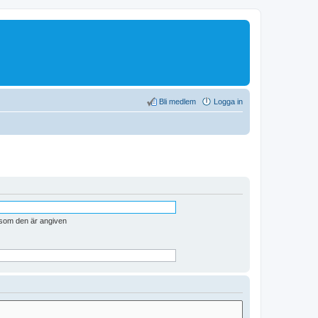
Bli medlem
Logga in
n som den är angiven