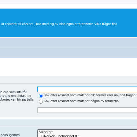
 är relaterat till körkort. Dela med dig av dina egna erfarenheter, vilka frågor fick
e ord som inte får
Sök efter resultat som matchar alla termer eller använd fråga
arantes om endast ett
kertecken för partiella
Sök efter resultat som matchar någon av termerna
er söks igenom