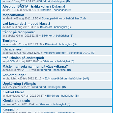
av
Isia
»15 aug 2012 14:22 »i
Bilkörkort - behörighet (B)
Absolut _BÄSTA_ trafikskolan i Dalarna!
av
Mr.P
»13 aug 2012 09:19 »i
Bilkörkort - behörighet (B)
Mopedkörkort.
av
Martin
»07 aug 2012 17:50 »i
EU-mopedkörkort - behörighet (AM)
vad kostar det? moped klass 2
av
uhss
»03 aug 2012 03:01 »i
Bilkörkort - behörighet (B)
frågor på teoriprovet
av
isabella
»19 jun 2012 11:33 »i
Bilkörkort - behörighet (B)
Teoriprov
av
Ineverdie
»29 maj 2012 19:30 »i
Bilkörkort - behörighet (B)
Klarade teorin!
av
Jonas E
»22 maj 2012 12:09 »i
Motorcykelkörkort - behörighet (A, A1, A2)
trafikskolan på andraspårk
av
qdh369
»21 maj 2012 18:03 »i
Bilkörkort - behörighet (B)
Måste man veta namnen på vägskyltarna?
av
bola
»08 mar 2012 12:48 »i
Bilkörkort - behörighet (B)
körkort giltigt?
av
cizziluling
»20 feb 2012 22:16 »i
EU-mopedkörkort - behörighet (AM)
Uppkörning i Alingås
av
A
»22 jan 2012 22:11 »i
Bilkörkort - behörighet (B)
Körkort klarat
av
Monkeylost
»17 jan 2012 20:17 »i
Bilkörkort - behörighet (B)
Körskola uppsala
av
Lisa
»22 dec 2011 19:43 »i
Bilkörkort - behörighet (B)
Kuggad :'(
av
Mariana
»28 nov 2011 13:20 »i
Bilkörkort - behörighet (B)