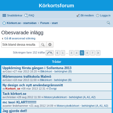
Körkortsforum
Snabblänkar
FAQ
Bli medlem
Logga in
Körkort.se - startsidan
Forum - start
ök
Obesvarade inlägg
Gå till avancerad sökning
Sökningen fann 152 träffar
1
…
3
4
5
6
7
Trådar
Uppkörning första gången i Sollentuna 2013
av
Gäst
»27 mar 2013 16:20 »i
Bilkörkort - behörighet (B)
Mårtenssons trafikskola Malmö
av
Gäst
»18 mar 2013 11:00 »i
Bilkörkort - behörighet (B)
Ny design och nytt användargränssnitt
av
Korkort_se
»08 mar 2013 12:31 »i
Övrigt
Tack körkort.se
av
christian
»28 aug 2012 11:30 »i
Motorcykelkörkort - behörighet (A, A1, A2)
mc teori KLART!!!!!!!!!
av
peter lindehammer
»21 aug 2012 14:09 »i
Motorcykelkörkort - behörighet (A, A1, A2)
Jag gjorde det!!