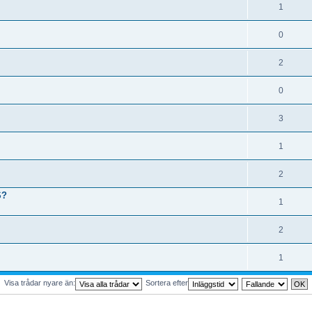
1
0
2
0
3
1
2
S?
1
2
1
Visa trådar nyare än:
Sortera efter