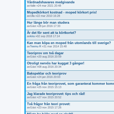
Vårdnadshavares medgivande
av
Valle
»24 mar 2021 20:48
Mopedkörkort kostnad - moped körkort pris!
av
Ulla
»22 mar 2010 16:28
Hur länge bör man studera
av
Gäst
»28 jun 2016 17:33
Är det för sent att ta körtkortet?
av
kira
»02 sep 2018 17:14
Kan man köpa en moped från utomlands till sverige?
av
Teemu R
»31 mar 2014 15:48
Teoriprov om två dagar
av
Gäst
»20 aug 2016 20:59
Otroligt nervös har kuggat 3 gånger!
av
Gäst
»08 aug 2016 20:34
Bakspeklar och teoriprov
av
Gäst
»24 jan 2016 20:03
En fråga från teoriprovet, som garanterat kommer kom
av
Gäst
»25 nov 2015 15:13
Jag klarade teoriprovet: tips och råd!
av
Gäst
»27 nov 2015 20:52
Två frågor från teori provet:
av
Gäst
»23 nov 2015 17:26