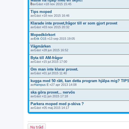
Måste ha hjälp med en skylt!!
av
Gäst
»18 nov 2015 15:45
B
i
Tips moped
l
av
Gäst
»18 nov 2015 16:46
a
g
Klarade inte provet,frågor till er som gjort provet
o
av
Gäst
»03 nov 2015 20:32
r
Mopedkörkort
av
Erik O15
»13 sep 2015 19:05
Vägmärken
av
Gäst
»28 jun 2015 16:52
Byta till AM-frågor
av
Gäst
»15 jul 2015 17:00
Om man inte klarar provet.
av
Gäst
»01 jul 2015 11:40
kugga med 50 rätt, kan detta program hjälpa mig? TIP
av
Hampus E
»27 apr 2013 14:08
ska göra provet... nervös
av
Gäst
»11 jun 2015 17:18
Parkera moped med p-skiva ?
av
Gäst
»05 maj 2015 14:17
Ny tråd