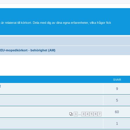
 är relaterat till körkort. Dela med dig av dina egna erfarenheter, vilka frågor fick
EU-mopedkörkort - behörighet (AM)
SVAR
t
9
5
60
1
…
3
4
5
6
7
1