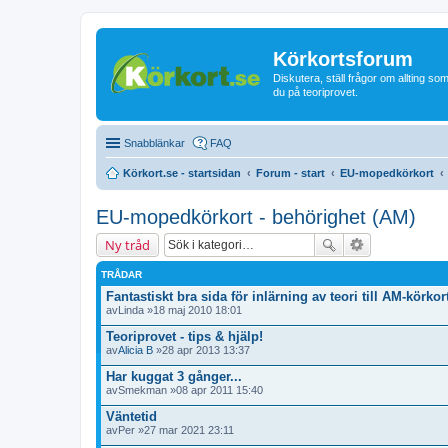
Körkortsforum
Diskutera, ställ frågor om allting som
du på teoriprovet.
Snabblänkar
FAQ
Körkort.se - startsidan
Forum - start
EU-mopedkörkort
EU-mopedkörkort - behörighet (AM)
Ny tråd
TRÅDAR
Fantastiskt bra sida för inlärning av teori till AM-körkor
av
Linda
»18 maj 2010 18:01
Teoriprovet - tips & hjälp!
av
Alicia B
»28 apr 2013 13:37
Har kuggat 3 gånger...
av
Smekman
»08 apr 2011 15:40
Väntetid
av
Per
»27 mar 2021 23:11