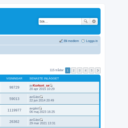
Bli medlem
Logga in
115 trådar
1
2
3
4
5
VISNINGAR
SENASTE INLÄGGET
av
Korkort_se
98729
G
20 apr 2015 10:29
å
t
av
Gäst
59013
i
G
22 jun 2014 20:49
l
å
l
t
av
gäst
d
1119977
i
G
06 maj 2023 16:25
e
l
å
t
l
t
s
av
Gäst
d
26362
i
G
e
29 mar 2021 13:31
e
l
å
n
t