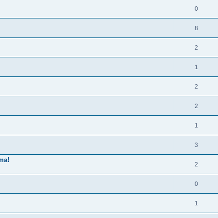
0
8
2
1
2
2
1
3
ma!
2
0
1