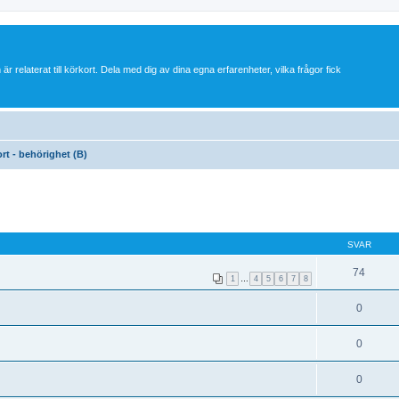
 är relaterat till körkort. Dela med dig av dina egna erfarenheter, vilka frågor fick
ort - behörighet (B)
SVAR
74
1
…
4
5
6
7
8
0
0
0