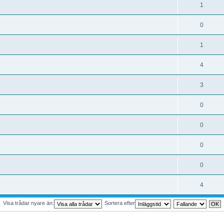
1
0
1
4
3
0
0
0
0
4
Visa trådar nyare än:
Sortera efter