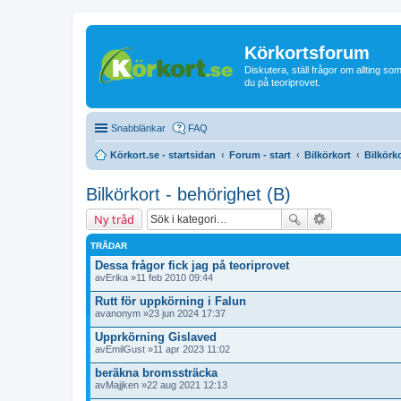
Körkortsforum
Diskutera, ställ frågor om allting som
du på teoriprovet.
Snabblänkar
FAQ
Körkort.se - startsidan
Forum - start
Bilkörkort
Bilkörk
Bilkörkort - behörighet (B)
Ny tråd
TRÅDAR
Dessa frågor fick jag på teoriprovet
av
Erika
»11 feb 2010 09:44
Rutt för uppkörning i Falun
av
anonym
»23 jun 2024 17:37
Upprkörning Gislaved
av
EmilGust
»11 apr 2023 11:02
beräkna bromssträcka
av
Majjken
»22 aug 2021 12:13