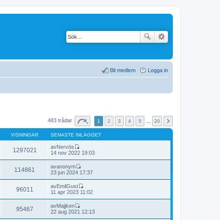
Bli medlem
Logga in
483 trådar
1
2
3
4
5
…
20
VISNINGAR
SENASTE INLÄGGET
av
Nervös
1297021
G
14 nov 2022 19:03
å
t
av
anonym
114861
i
G
23 jun 2024 17:37
l
å
l
t
av
EmilGust
d
96011
i
G
11 apr 2023 11:02
e
l
å
t
l
t
s
av
Majjken
d
95467
i
e
G
22 aug 2021 12:13
e
l
n
å
t