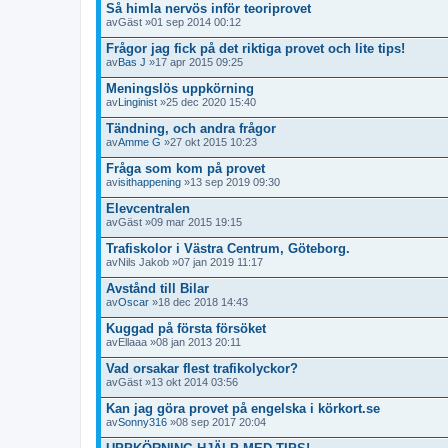
Så himla nervös inför teoriprovet
av
Gäst
»01 sep 2014 00:12
Frågor jag fick på det riktiga provet och lite tips!
av
Bas J
»17 apr 2015 09:25
Meningslös uppkörning
av
Linginist
»25 dec 2020 15:40
Tändning, och andra frågor
av
Amme G
»27 okt 2015 10:23
Fråga som kom på provet
av
isithappening
»13 sep 2019 09:30
Elevcentralen
av
Gäst
»09 mar 2015 19:15
Trafiskolor i Västra Centrum, Göteborg.
av
Nils Jakob
»07 jan 2019 11:17
Avstånd till Bilar
av
Oscar
»18 dec 2018 14:43
Kuggad på första försöket
av
Ellaaa
»08 jan 2013 20:11
Vad orsakar flest trafikolyckor?
av
Gäst
»13 okt 2014 03:56
Kan jag göra provet på engelska i körkort.se
av
Sonny316
»08 sep 2017 20:04