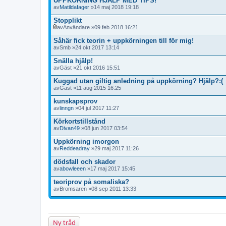
UPPKÖRNING HJÄLP MED TIPS!
av
Matildafager
»14 maj 2018 19:18
Stopplikt
av
Användare
»09 feb 2018 16:21
B
i
Såhär fick teorin + uppkörningen till för mig!
l
av
Smb
»24 okt 2017 13:14
a
g
Snälla hjälp!
o
av
Gäst
»21 okt 2016 15:51
r
Kuggad utan giltig anledning på uppkörning? Hjälp?:(
av
Gäst
»11 aug 2015 16:25
kunskapsprov
av
linngn
»04 jul 2017 11:27
Körkortstillstånd
av
Divan49
»08 jun 2017 03:54
Uppkörning imorgon
av
Reddeadray
»29 maj 2017 11:26
dödsfall och skador
av
abowleeen
»17 maj 2017 15:45
teoriprov på somaliska?
av
Bromsaren
»08 sep 2011 13:33
Ny tråd