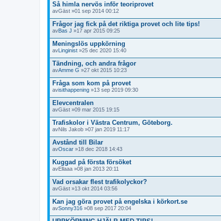
Så himla nervös inför teoriprovet
av
Gäst
»01 sep 2014 00:12
Frågor jag fick på det riktiga provet och lite tips!
av
Bas J
»17 apr 2015 09:25
Meningslös uppkörning
av
Linginist
»25 dec 2020 15:40
Tändning, och andra frågor
av
Amme G
»27 okt 2015 10:23
Fråga som kom på provet
av
isithappening
»13 sep 2019 09:30
Elevcentralen
av
Gäst
»09 mar 2015 19:15
Trafiskolor i Västra Centrum, Göteborg.
av
Nils Jakob
»07 jan 2019 11:17
Avstånd till Bilar
av
Oscar
»18 dec 2018 14:43
Kuggad på första försöket
av
Ellaaa
»08 jan 2013 20:11
Vad orsakar flest trafikolyckor?
av
Gäst
»13 okt 2014 03:56
Kan jag göra provet på engelska i körkort.se
av
Sonny316
»08 sep 2017 20:04