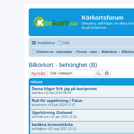
Körkortsforum
Diskutera, ställ frågor om allting som
du på teoriprovet.
Snabblänkar
FAQ
Körkort.se - startsidan
Forum - start
Bilkörkort
Bilkörk
Bilkörkort - behörighet (B)
Ny tråd
TRÅDAR
Dessa frågor fick jag på teoriprovet
av
Erika
»11 feb 2010 09:44
Rutt för uppkörning i Falun
av
anonym
»23 jun 2024 17:37
Upprkörning Gislaved
av
EmilGust
»11 apr 2023 11:02
beräkna bromssträcka
av
Majjken
»22 aug 2021 12:13