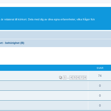
 är relaterat till körkort. Dela med dig av dina egna erfarenheter, vilka frågor fick
ort - behörighet (B)
SVAR
74
1
…
4
5
6
7
8
0
0
0