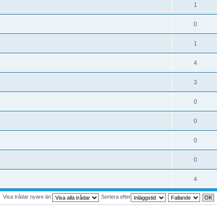
1
0
1
4
3
0
0
0
0
4
Visa trådar nyare än:
Sortera efter