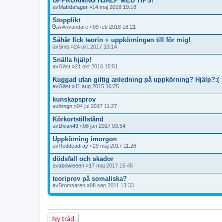
UPPKÖRNING HJÄLP MED TIPS!
av
Matildafager
»14 maj 2018 19:18
Stopplikt
av
Användare
»09 feb 2018 16:21
B
i
Såhär fick teorin + uppkörningen till för mig!
l
av
Smb
»24 okt 2017 13:14
a
g
Snälla hjälp!
o
av
Gäst
»21 okt 2016 15:51
r
Kuggad utan giltig anledning på uppkörning? Hjälp?:(
av
Gäst
»11 aug 2015 16:25
kunskapsprov
av
linngn
»04 jul 2017 11:27
Körkortstillstånd
av
Divan49
»08 jun 2017 03:54
Uppkörning imorgon
av
Reddeadray
»29 maj 2017 11:26
dödsfall och skador
av
abowleeen
»17 maj 2017 15:45
teoriprov på somaliska?
av
Bromsaren
»08 sep 2011 13:33
Ny tråd