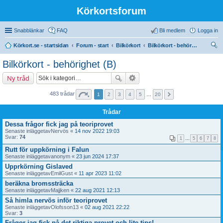
Körkortsforum
Snabblänkar
FAQ
Bli medlem
Logga in
Körkort.se - startsidan
Forum - start
Bilkörkort
Bilkörkort - behörighet (B)
ök
Bilkörkort - behörighet (B)
Ny tråd
483 trådar
1
2
3
4
5
…
20
Trådar
Dessa frågor fick jag på teoriprovet
Senaste inläggetav
Nervös
«
14 nov 2022 19:03
Svar:
74
1
…
5
6
7
8
Rutt för uppkörning i Falun
Senaste inläggetav
anonym
«
23 jun 2024 17:37
Upprkörning Gislaved
Senaste inläggetav
EmilGust
«
11 apr 2023 11:02
beräkna bromssträcka
Senaste inläggetav
Majjken
«
22 aug 2021 12:13
Så himla nervös inför teoriprovet
Senaste inläggetav
Olofsson13
«
02 aug 2021 22:22
Svar:
3
Frågor jag fick på det riktiga provet och lite tips!