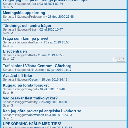
Senaste inläggetav
Gäst
«
03 jul 2021 02:24
Svar:
5
Meningslös uppkörning
Senaste inläggetav
Professorn
«
28 dec 2020 21:48
Svar:
1
Tändning, och andra frågor
Senaste inläggetav
Gäst
«
02 jul 2020 10:47
Svar:
2
Fråga som kom på provet
Senaste inläggetav
trafikant
«
13 sep 2019 15:53
Svar:
1
Elevcentralen
Senaste inläggetav
Karl
«
23 maj 2019 16:55
Svar:
17
1
2
Trafiskolor i Västra Centrum, Göteborg.
Senaste inläggetav
Nils Jakob
«
07 jan 2019 11:17
Avstånd till Bilar
Senaste inläggetav
Oscar
«
18 dec 2018 14:43
Kuggad på första försöket
Senaste inläggetav
aygul
«
04 okt 2018 16:46
Svar:
9
Vad orsakar flest trafikolyckor?
Senaste inläggetav
dmitry
«
26 aug 2018 00:30
Svar:
3
Kan jag göra provet på engelska i körkort.se
Senaste inläggetav
abowleeen
«
03 jun 2018 23:23
Svar:
1
UPPKÖRNING HJÄLP MED TIPS!
Senaste inläggetav
abowleeen
«
03 jun 2018 23:18