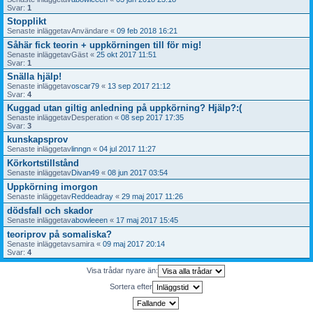
Svar:
1
Stopplikt
Senaste inläggetav
Användare
«
09 feb 2018 16:21
Såhär fick teorin + uppkörningen till för mig!
Senaste inläggetav
Gäst
«
25 okt 2017 11:51
Svar:
1
Snälla hjälp!
Senaste inläggetav
oscar79
«
13 sep 2017 21:12
Svar:
4
Kuggad utan giltig anledning på uppkörning? Hjälp?:(
Senaste inläggetav
Desperation
«
08 sep 2017 17:35
Svar:
3
kunskapsprov
Senaste inläggetav
linngn
«
04 jul 2017 11:27
Körkortstillstånd
Senaste inläggetav
Divan49
«
08 jun 2017 03:54
Uppkörning imorgon
Senaste inläggetav
Reddeadray
«
29 maj 2017 11:26
dödsfall och skador
Senaste inläggetav
abowleeen
«
17 maj 2017 15:45
teoriprov på somaliska?
Senaste inläggetav
samira
«
09 maj 2017 20:14
Svar:
4
Visa trådar nyare än:
Sortera efter