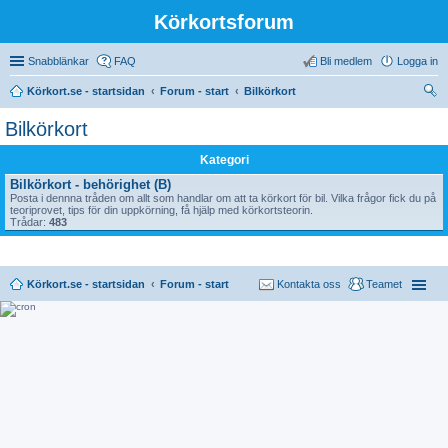
Körkortsforum
Snabblänkar
FAQ
Bli medlem
Logga in
Körkort.se - startsidan
Forum - start
Bilkörkort
ök
Bilkörkort
Kategori
Bilkörkort - behörighet (B)
Posta i dennna tråden om allt som handlar om att ta körkort för bil. Vilka frågor fick du på
teoriprovet, tips för din uppkörning, få hjälp med körkortsteorin.
Trådar:
483
Körkort.se - startsidan
Forum - start
Kontakta oss
Teamet