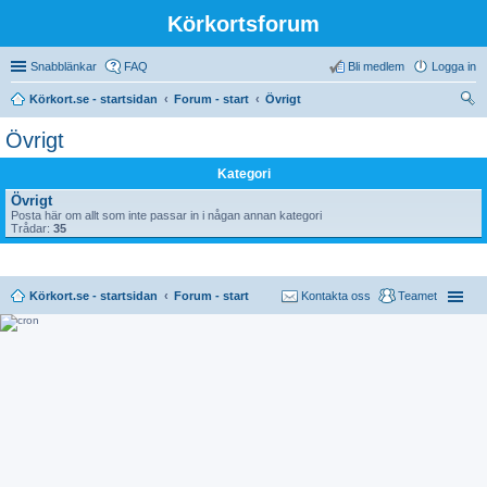
Körkortsforum
Snabblänkar
FAQ
Bli medlem
Logga in
Körkort.se - startsidan
Forum - start
Övrigt
ök
Övrigt
Kategori
Övrigt
Posta här om allt som inte passar in i någan annan kategori
Trådar:
35
Körkort.se - startsidan
Forum - start
Kontakta oss
Teamet