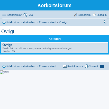
Körkortsforum
Snabblänkar
FAQ
Bli medlem
Logga in
Körkort.se - startsidan
Forum - start
Övrigt
ök
Övrigt
Kategori
Övrigt
Posta här om allt som inte passar in i någan annan kategori
Trådar:
35
Körkort.se - startsidan
Forum - start
Kontakta oss
Teamet