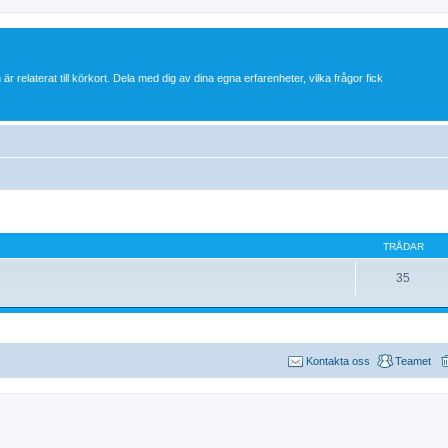
 är relaterat till körkort. Dela med dig av dina egna erfarenheter, vilka frågor fick
TRÅDAR
35
Kontakta oss
Teamet