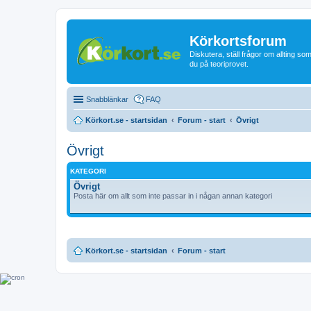
Körkortsforum
Diskutera, ställ frågor om allting som
du på teoriprovet.
Snabblänkar
FAQ
Körkort.se - startsidan
Forum - start
Övrigt
Övrigt
KATEGORI
Övrigt
Posta här om allt som inte passar in i någan annan kategori
Körkort.se - startsidan
Forum - start