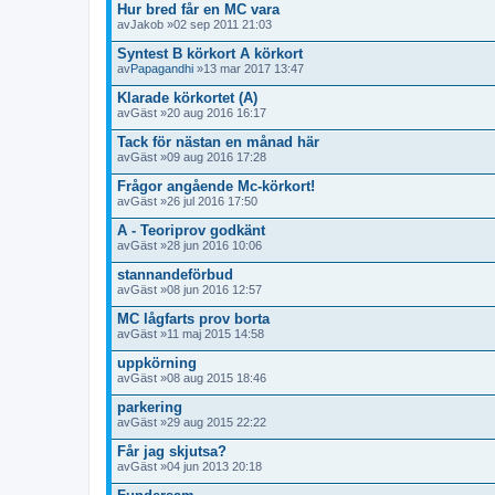
Hur bred får en MC vara
av
Jakob
»02 sep 2011 21:03
Syntest B körkort A körkort
av
Papagandhi
»13 mar 2017 13:47
Klarade körkortet (A)
av
Gäst
»20 aug 2016 16:17
Tack för nästan en månad här
av
Gäst
»09 aug 2016 17:28
Frågor angående Mc-körkort!
av
Gäst
»26 jul 2016 17:50
A - Teoriprov godkänt
av
Gäst
»28 jun 2016 10:06
stannandeförbud
av
Gäst
»08 jun 2016 12:57
MC lågfarts prov borta
av
Gäst
»11 maj 2015 14:58
uppkörning
av
Gäst
»08 aug 2015 18:46
parkering
av
Gäst
»29 aug 2015 22:22
Får jag skjutsa?
av
Gäst
»04 jun 2013 20:18