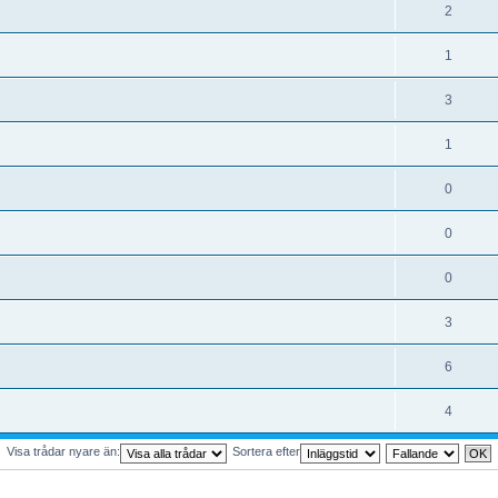
2
1
3
1
0
0
0
3
6
4
Visa trådar nyare än:
Sortera efter