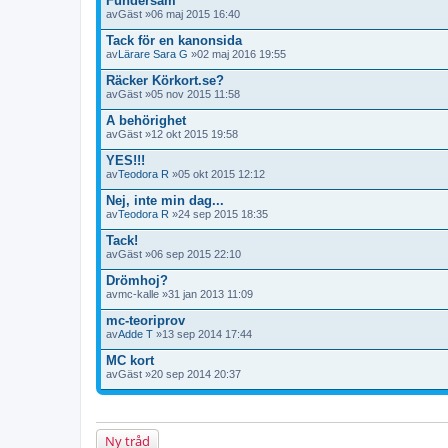
Fundersam
av
Gäst
»06 maj 2015 16:40
Tack för en kanonsida
av
Lärare Sara G
»02 maj 2016 19:55
Räcker Körkort.se?
av
Gäst
»05 nov 2015 11:58
A behörighet
av
Gäst
»12 okt 2015 19:58
YES!!!
av
Teodora R
»05 okt 2015 12:12
Nej, inte min dag...
av
Teodora R
»24 sep 2015 18:35
Tack!
av
Gäst
»06 sep 2015 22:10
Drömhoj?
av
mc-kalle
»31 jan 2013 11:09
mc-teoriprov
av
Adde T
»13 sep 2014 17:44
MC kort
av
Gäst
»20 sep 2014 20:37
Ny tråd