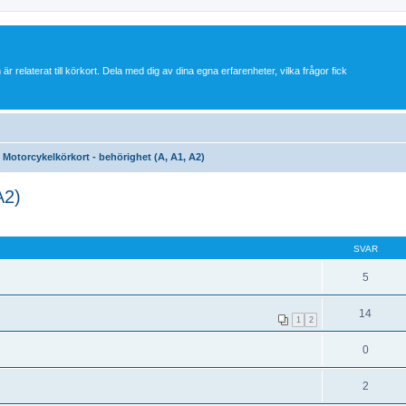
 är relaterat till körkort. Dela med dig av dina egna erfarenheter, vilka frågor fick
Motorcykelkörkort - behörighet (A, A1, A2)
A2)
SVAR
5
14
1
2
0
2