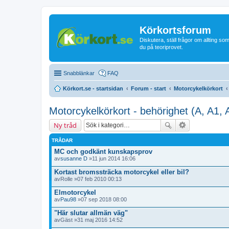
Körkortsforum
Diskutera, ställ frågor om allting som
du på teoriprovet.
Snabblänkar
FAQ
Körkort.se - startsidan
Forum - start
Motorcykelkörkort
Motorcykelkörkort - behörighet (A, A1, 
Ny tråd
TRÅDAR
MC och godkänt kunskapsprov
av
susanne D
»11 jun 2014 16:06
Kortast bromssträcka motorcykel eller bil?
av
Rolle
»07 feb 2010 00:13
Elmotorcykel
av
Pau98
»07 sep 2018 08:00
"Här slutar allmän väg"
av
Gäst
»31 maj 2016 14:52