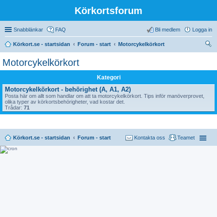
Körkortsforum
Snabblänkar
FAQ
Bli medlem
Logga in
Körkort.se - startsidan
Forum - start
Motorcykelkörkort
ök
Motorcykelkörkort
Kategori
Motorcykelkörkort - behörighet (A, A1, A2)
Posta här om allt som handlar om att ta motorcykelkörkort. Tips inför manöverprovet,
olika typer av körkortsbehörigheter, vad kostar det.
Trådar:
71
Körkort.se - startsidan
Forum - start
Kontakta oss
Teamet