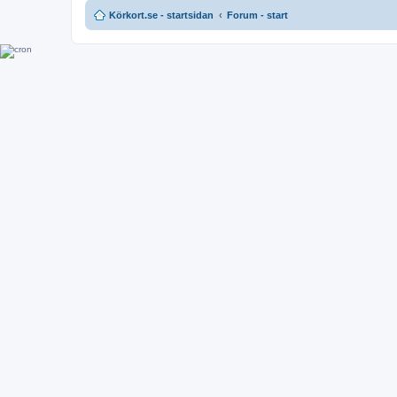
Körkort.se - startsidan
Forum - start