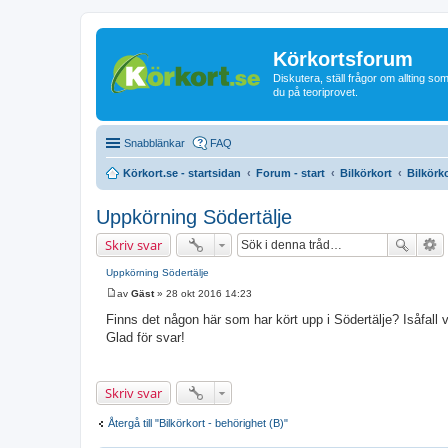
Körkortsforum
Diskutera, ställ frågor om allting som
du på teoriprovet.
Snabblänkar
FAQ
Körkort.se - startsidan
Forum - start
Bilkörkort
Bilkörk
Uppkörning Södertälje
Skriv svar
Uppkörning Södertälje
av
Gäst
»
28 okt 2016 14:23
I
n
Finns det någon här som har kört upp i Södertälje? Isåfall 
l
Glad för svar!
ä
g
g
Skriv svar
Återgå till "Bilkörkort - behörighet (B)"