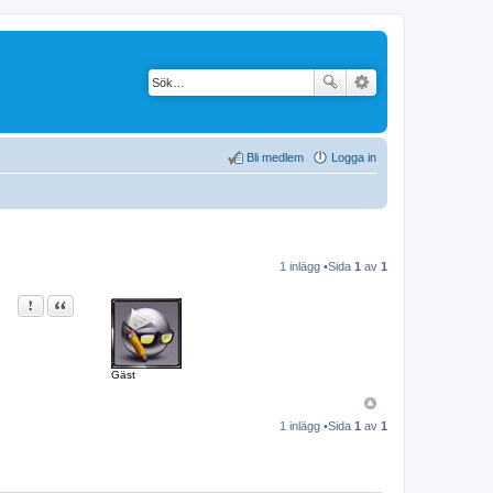
Bli medlem
Logga in
1 inlägg •Sida
1
av
1
Rapportera detta inlägg
Citat
Gäst
1 inlägg •Sida
1
av
1