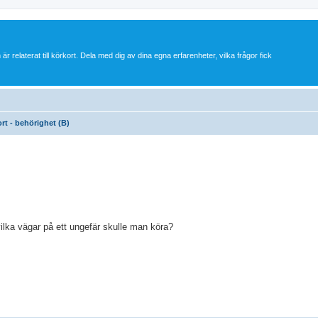
 är relaterat till körkort. Dela med dig av dina egna erfarenheter, vilka frågor fick
ort - behörighet (B)
vilka vägar på ett ungefär skulle man köra?