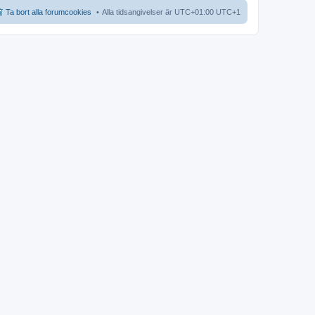
Ta bort alla forumcookies
Alla tidsangivelser är UTC+01:00 UTC+1