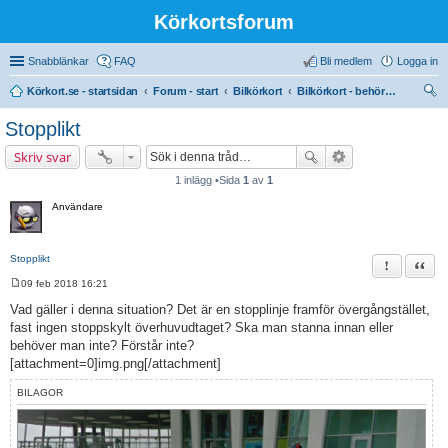
Körkortsforum
Snabblänkar
FAQ
Bli medlem
Logga in
Körkort.se - startsidan
Forum - start
Bilkörkort
Bilkörkort - behörighet (B)
ök
Stopplikt
Skriv svar
1 inlägg •Sida
1
av
1
Användare
Stopplikt
Rapportera 
Citat
09 feb 2018 16:21
I
n
Vad gäller i denna situation? Det är en stopplinje framför övergångstället,
l
fast ingen stoppskylt överhuvudtaget? Ska man stanna innan eller
ä
g
behöver man inte? Förstår inte?
g
[attachment=0]img.png[/attachment]
BILAGOR