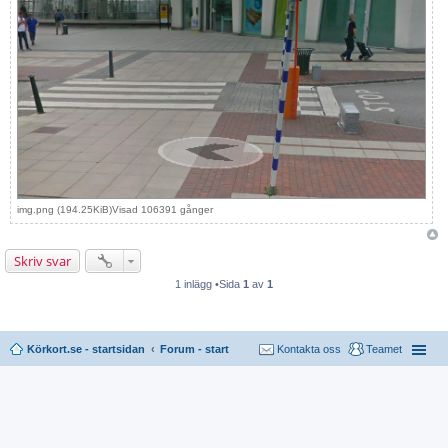
img.png (194.25KiB)Visad 106391 gånger
Skriv svar
1 inlägg •Sida
1
av
1
Körkort.se - startsidan
Forum - start
Kontakta oss
Teamet