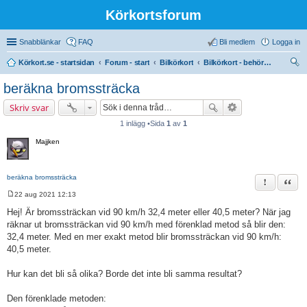
Körkortsforum
Snabblänkar
FAQ
Bli medlem
Logga in
Körkort.se - startsidan
Forum - start
Bilkörkort
Bilkörkort - behörighet (B)
ök
beräkna bromssträcka
Skriv svar
1 inlägg •Sida
1
av
1
Majjken
beräkna bromssträcka
Rapportera 
Citat
22 aug 2021 12:13
I
n
Hej! Är bromssträckan vid 90 km/h 32,4 meter eller 40,5 meter? När jag
l
räknar ut bromssträckan vid 90 km/h med förenklad metod så blir den:
ä
g
32,4 meter. Med en mer exakt metod blir bromssträckan vid 90 km/h:
g
40,5 meter.
Hur kan det bli så olika? Borde det inte bli samma resultat?
Den förenklade metoden: