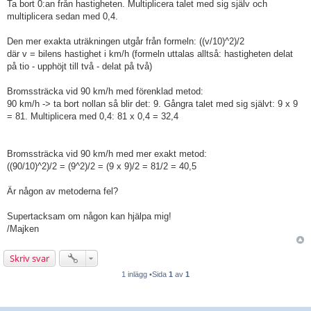
Ta bort 0:an från hastigheten. Multiplicera talet med sig själv och
multiplicera sedan med 0,4.
Den mer exakta uträkningen utgår från formeln: ((v/10)^2)/2
där v = bilens hastighet i km/h (formeln uttalas alltså: hastigheten delat
på tio - upphöjt till två - delat på två)
Bromssträcka vid 90 km/h med förenklad metod:
90 km/h -> ta bort nollan så blir det: 9. Gångra talet med sig självt: 9 x 9
= 81. Multiplicera med 0,4: 81 x 0,4 = 32,4
Bromssträcka vid 90 km/h med mer exakt metod:
((90/10)^2)/2 = (9^2)/2 = (9 x 9)/2 = 81/2 = 40,5
Är någon av metoderna fel?
Supertacksam om någon kan hjälpa mig!
/Majken
Skriv svar
1 inlägg •Sida
1
av
1