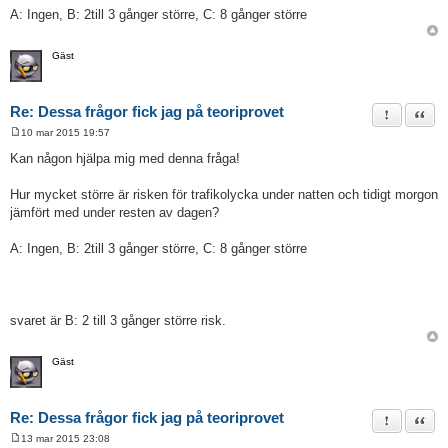
A: Ingen, B: 2till 3 gånger större, C: 8 gånger större
Gäst
Re: Dessa frågor fick jag på teoriprovet
Rapportera 
Citat
10 mar 2015 19:57
I
n
Kan någon hjälpa mig med denna fråga!
l
ä
g
Hur mycket större är risken för trafikolycka under natten och tidigt morgon
g
jämfört med under resten av dagen?
A: Ingen, B: 2till 3 gånger större, C: 8 gånger större
svaret är B: 2 till 3 gånger större risk.
Gäst
Re: Dessa frågor fick jag på teoriprovet
Rapportera 
Citat
13 mar 2015 23:08
I