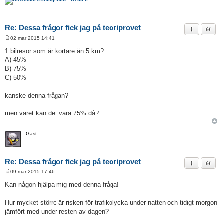
Re: Dessa frågor fick jag på teoriprovet
Rapportera 
Citat
02 mar 2015 14:41
I
n
1.bilresor som är kortare än 5 km?
l
A)-45%
ä
g
B)-75%
g
C)-50%
kanske denna frågan?
men varet kan det vara 75% då?
Gäst
Re: Dessa frågor fick jag på teoriprovet
Rapportera 
Citat
09 mar 2015 17:46
I
n
Kan någon hjälpa mig med denna fråga!
l
ä
g
Hur mycket större är risken för trafikolycka under natten och tidigt morgon
g
jämfört med under resten av dagen?