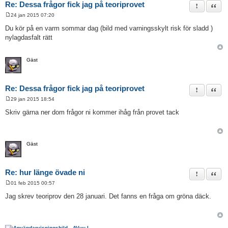
Re: Dessa frågor fick jag på teoriprovet
Rapportera 
Citat
24 jan 2015 07:20
I
n
Du kör på en varm sommar dag (bild med varningsskylt risk för sladd )
l
nylagdasfalt rätt
ä
g
g
Gäst
Re: Dessa frågor fick jag på teoriprovet
Rapportera 
Citat
29 jan 2015 18:54
I
n
Skriv gärna ner dom frågor ni kommer ihåg från provet tack
l
ä
g
g
Gäst
Re: hur länge övade ni
Rapportera 
Citat
01 feb 2015 00:57
I
n
Jag skrev teoriprov den 28 januari. Det fanns en fråga om gröna däck.
l
ä
g
g
AVuu L