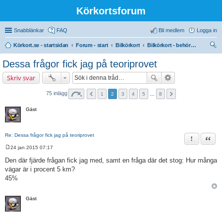
Körkortsforum
Snabblänkar
FAQ
Bli medlem
Logga in
Körkort.se - startsidan
Forum - start
Bilkörkort
Bilkörkort - behörighet (B)
ök
Dessa frågor fick jag på teoriprovet
Skriv svar
75 inlägg
1
2
3
4
5
…
8
Gäst
Re: Dessa frågor fick jag på teoriprovet
Rapportera 
Citat
24 jan 2015 07:17
I
n
Den där fjärde frågan fick jag med, samt en fråga där det stog: Hur många
l
vägar är i procent 5 km?
ä
g
45%
g
Gäst