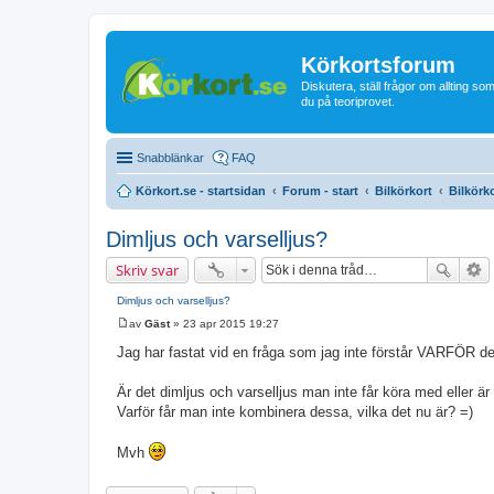
Körkortsforum
Diskutera, ställ frågor om allting som
du på teoriprovet.
Snabblänkar
FAQ
Körkort.se - startsidan
Forum - start
Bilkörkort
Bilkörk
Dimljus och varselljus?
Skriv svar
Dimljus och varselljus?
av
Gäst
»
23 apr 2015 19:27
I
n
Jag har fastat vid en fråga som jag inte förstår VARFÖR de
l
ä
g
Är det dimljus och varselljus man inte får köra med eller är 
g
Varför får man inte kombinera dessa, vilka det nu är? =)
Mvh