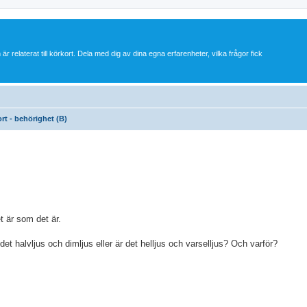
 är relaterat till körkort. Dela med dig av dina egna erfarenheter, vilka frågor fick
ort - behörighet (B)
t är som det är.
det halvljus och dimljus eller är det helljus och varselljus? Och varför?