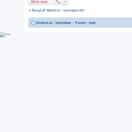
Skriv svar
Återgå till "Bilkörkort - behörighet (B)"
Körkort.se - startsidan
Forum - start