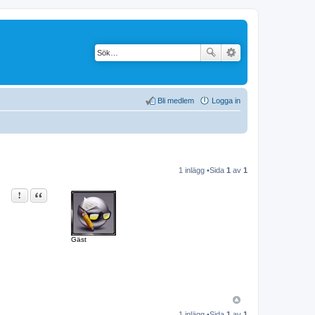
Bli medlem
Logga in
1 inlägg •Sida
1
av
1
Rapportera detta inlägg
Citat
Gäst
1 inlägg •Sida
1
av
1