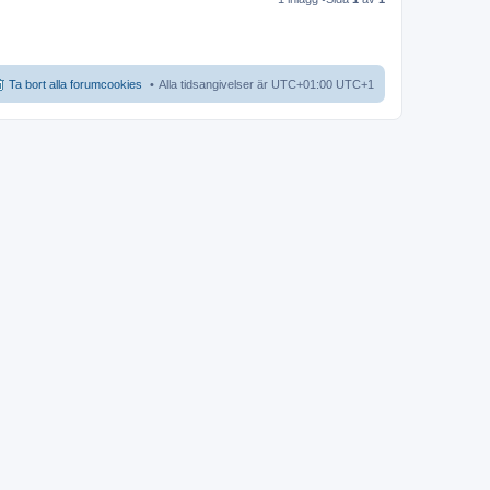
Ta bort alla forumcookies
Alla tidsangivelser är UTC+01:00 UTC+1