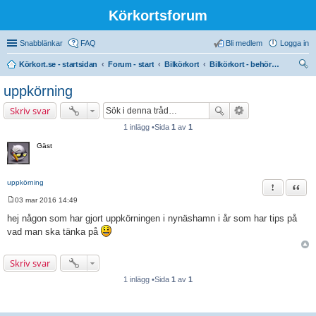
Körkortsforum
Snabblänkar
FAQ
Bli medlem
Logga in
Körkort.se - startsidan
Forum - start
Bilkörkort
Bilkörkort - behörighet (B)
ök
uppkörning
Skriv svar
1 inlägg •Sida
1
av
1
Gäst
uppkörning
Rapportera 
Citat
03 mar 2016 14:49
I
n
hej någon som har gjort uppkörningen i nynäshamn i år som har tips på
l
vad man ska tänka på
ä
g
g
Skriv svar
1 inlägg •Sida
1
av
1