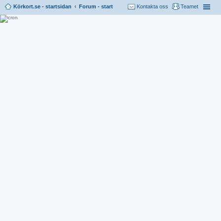
Körkort.se - startsidan
Forum - start
Kontakta oss
Teamet