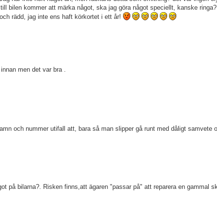
en till bilen kommer att märka något, ska jag göra något speciellt, kanske ringa
och rädd, jag inte ens haft körkortet i ett år!
innan men det var bra .
namn och nummer utifall att, bara så man slipper gå runt med dåligt samvete 
ot på bilarna?. Risken finns,att ägaren "passar på" att reparera en gammal s