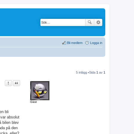
Bli medlem
Logga in
5 inlägg •Sida
1
av
1
Rapportera detta inlägg
Citat
Gäst
en bli
 var absolut
 bilen blev
kada på den
ycka, eller?