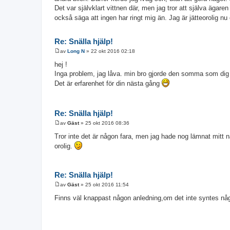
Det var självklart vittnen där, men jag tror att själva ägar
också säga att ingen har ringt mig än. Jag är jätteorolig nu 
Re: Snälla hjälp!
av
Long N
»
22 okt 2016 02:18
I
n
hej !
l
Inga problem, jag låva. min bro gjorde den somma som dig 
ä
g
Det är erfarenhet för din nästa gång
g
Re: Snälla hjälp!
av
Gäst
»
25 okt 2016 08:36
I
n
Tror inte det är någon fara, men jag hade nog lämnat mitt 
l
orolig.
ä
g
g
Re: Snälla hjälp!
av
Gäst
»
25 okt 2016 11:54
I
n
Finns väl knappast någon anledning,om det inte syntes någ
l
ä
g
g