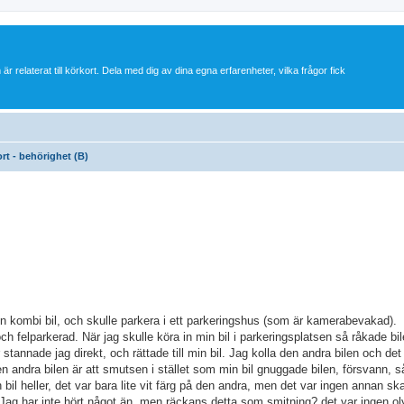
 är relaterat till körkort. Dela med dig av dina egna erfarenheter, vilka frågor fick
ort - behörighet (B)
 en kombi bil, och skulle parkera i ett parkeringshus (som är kamerabevakad).
ch felparkerad. När jag skulle köra in min bil i parkeringsplatsen så råkade bil
r stannade jag direkt, och rättade till min bil. Jag kolla den andra bilen och det
andra bilen är att smutsen i stället som min bil gnuggade bilen, försvann, så
n bil heller, det var bara lite vit färg på den andra, men det var ingen annan s
. Jag har inte hört något än, men räckans detta som smitning? det var ingen ol