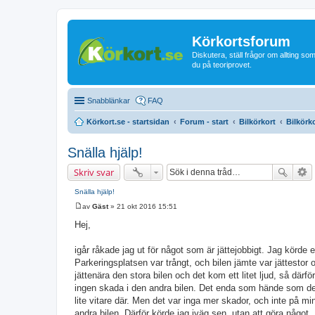
Körkortsforum
Diskutera, ställ frågor om allting som
du på teoriprovet.
Snabblänkar
FAQ
Körkort.se - startsidan
Forum - start
Bilkörkort
Bilkörk
Snälla hjälp!
Skriv svar
Snälla hjälp!
av
Gäst
»
21 okt 2016 15:51
I
n
Hej,
l
ä
g
igår råkade jag ut för något som är jättejobbigt. Jag körde
g
Parkeringsplatsen var trångt, och bilen jämte var jättestor o
jättenära den stora bilen och det kom ett litet ljud, så därfö
ingen skada i den andra bilen. Det enda som hände som den 
lite vitare där. Men det var inga mer skador, och inte på mi
andra bilen. Därför körde jag iväg sen, utan att göra något