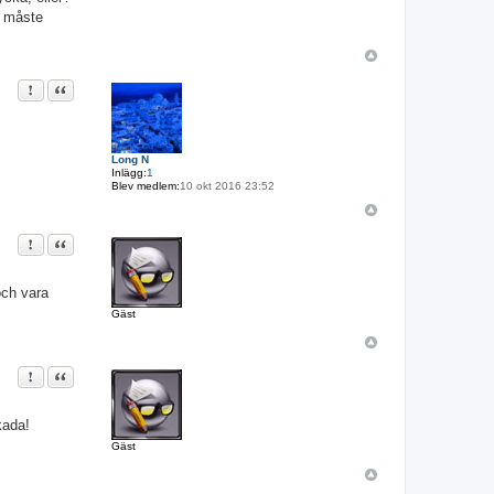
? måste
Rapportera detta inlägg
Citat
Long N
Inlägg:
1
Blev medlem:
10 okt 2016 23:52
Rapportera detta inlägg
Citat
och vara
Gäst
Rapportera detta inlägg
Citat
kada!
Gäst